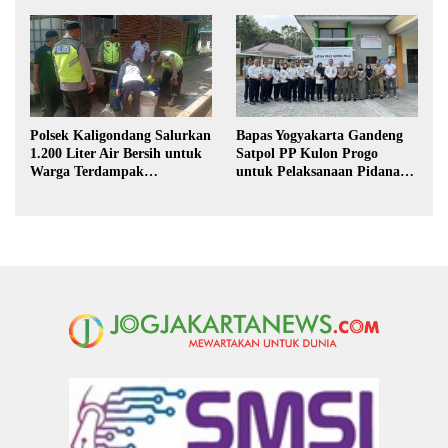
Hukum di Sekolah
Magang Taruna
Polsek Kaligondang Salurkan
Bapas Yogyakarta Gandeng
1.200 Liter Air Bersih untuk
Satpol PP Kulon Progo
Warga Terdampak
untuk Pelaksanaan Pidana
Kekeringan di Purbalingga
Kerja Sosial