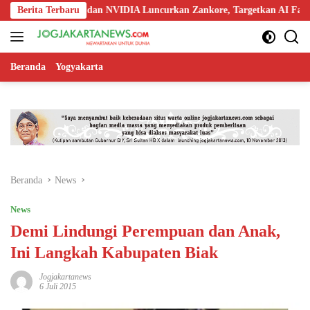
Langsung
doo, Nokia, dan NVIDIA Luncurkan Zankore, Targetkan AI Factory 1 GW
Berita Terbaru
ke
konten
Beranda
Yogyakarta
Beranda
News
News
Demi Lindungi Perempuan dan Anak,
Ini Langkah Kabupaten Biak
Jogjakartanews
6 Juli 2015