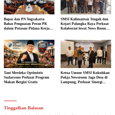
Bapas dan PN Yogyakarta
SMSI Kalimantan Tengah dan
Bahas Penguatan Peran PK
Kejari Palangka Raya Perkuat
dalam Putusan Pidana Kerja
Kolaborasi lewat News Room
Sosial
Jaga Desa
Tani Merdeka Optimistis
Ketua Umum SMSI Kukuhkan
Sudaryono Perkuat Program
Pokja Newsroom Jaga Desa di
Makan Bergizi Gratis
Lampung, Perkuat Sinergi
Kawal Tata Kelola
Pemerintahan Desa
Tinggalkan Balasan