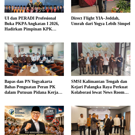
UI dan PERADI Profesional
Direct Flight YIA–Jeddah,
Buka PKPA Angkatan I 2026,
Umrah dari Yogya Lebih Simpel
Hadirkan Pimpinan KPK
hingga Wakil Jaksa Agung
sebagai Pengajar
Bapas dan PN Yogyakarta
SMSI Kalimantan Tengah dan
Bahas Penguatan Peran PK
Kejari Palangka Raya Perkuat
dalam Putusan Pidana Kerja
Kolaborasi lewat News Room
Sosial
Jaga Desa