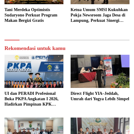
Tani Merdeka Optimistis
Ketua Umum SMSI Kukuhkan
Sudaryono Perkuat Program
Pokja Newsroom Jaga Desa di
Makan Bergizi Gratis
Lampung, Perkuat Sinergi
Kawal Tata Kelola
Pemerintahan Desa
Rekomendasi untuk kamu
UI dan PERADI Profesional
Direct Flight YIA–Jeddah,
Buka PKPA Angkatan I 2026,
Umrah dari Yogya Lebih Simpel
Hadirkan Pimpinan KPK
hingga Wakil Jaksa Agung
sebagai Pengajar