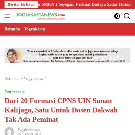
Langsung
dukasi Guru SMKN 1 Seyegan, Perkuat Budaya Sadar Hukum di Sekola
Berita Terbaru
ke
konten
Beranda
Yogyakarta
Beranda
Yogyakarta
Yogyakarta
Dari 20 Formasi CPNS UIN Sunan
Kalijaga, Satu Untuk Dosen Dakwah
Tak Ada Peminat
Jogjakartanews
25 Oktober 2017