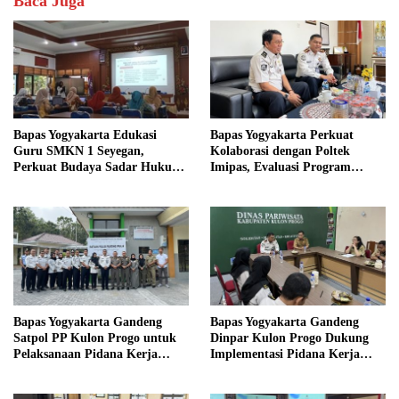
Baca Juga
Bapas Yogyakarta Edukasi
Bapas Yogyakarta Perkuat
Guru SMKN 1 Seyegan,
Kolaborasi dengan Poltek
Perkuat Budaya Sadar Hukum
Imipas, Evaluasi Program
di Sekolah
Magang Taruna
Bapas Yogyakarta Gandeng
Bapas Yogyakarta Gandeng
Satpol PP Kulon Progo untuk
Dinpar Kulon Progo Dukung
Pelaksanaan Pidana Kerja
Implementasi Pidana Kerja
Sosial
Sosial dalam KUHP Baru