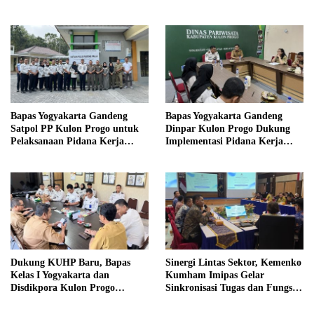
di Sekolah
Magang Taruna
Bapas Yogyakarta Gandeng
Bapas Yogyakarta Gandeng
Satpol PP Kulon Progo untuk
Dinpar Kulon Progo Dukung
Pelaksanaan Pidana Kerja
Implementasi Pidana Kerja
Sosial
Sosial dalam KUHP Baru
Dukung KUHP Baru, Bapas
Sinergi Lintas Sektor, Kemenko
Kelas I Yogyakarta dan
Kumham Imipas Gelar
Disdikpora Kulon Progo
Sinkronisasi Tugas dan Fungsi
Gandeng Tangan Sediakan
di Yogyakarta
Lokasi Pidana Kerja Sosial