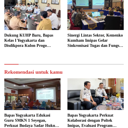
Dukung KUHP Baru, Bapas
Sinergi Lintas Sektor, Kemenko
Kelas I Yogyakarta dan
Kumham Imipas Gelar
Disdikpora Kulon Progo
Sinkronisasi Tugas dan Fungsi
Gandeng Tangan Sediakan
di Yogyakarta
Lokasi Pidana Kerja Sosial
Rekomendasi untuk kamu
Bapas Yogyakarta Edukasi
Bapas Yogyakarta Perkuat
Guru SMKN 1 Seyegan,
Kolaborasi dengan Poltek
Perkuat Budaya Sadar Hukum
Imipas, Evaluasi Program