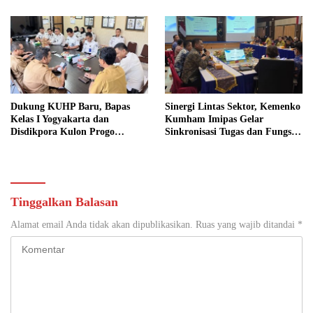
Dukung KUHP Baru, Bapas
Sinergi Lintas Sektor, Kemenko
Kelas I Yogyakarta dan
Kumham Imipas Gelar
Disdikpora Kulon Progo
Sinkronisasi Tugas dan Fungsi
Gandeng Tangan Sediakan
di Yogyakarta
Lokasi Pidana Kerja Sosial
Tinggalkan Balasan
Alamat email Anda tidak akan dipublikasikan.
Ruas yang wajib ditandai
*