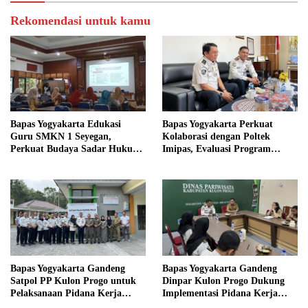
Rekomendasi untuk kamu
Bapas Yogyakarta Edukasi
Bapas Yogyakarta Perkuat
Guru SMKN 1 Seyegan,
Kolaborasi dengan Poltek
Perkuat Budaya Sadar Hukum
Imipas, Evaluasi Program
di Sekolah
Magang Taruna
Bapas Yogyakarta Gandeng
Bapas Yogyakarta Gandeng
Satpol PP Kulon Progo untuk
Dinpar Kulon Progo Dukung
Pelaksanaan Pidana Kerja
Implementasi Pidana Kerja
Sosial
Sosial dalam KUHP Baru