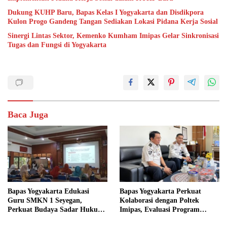
Dukung KUHP Baru, Bapas Kelas I Yogyakarta dan Disdikpora
Kulon Progo Gandeng Tangan Sediakan Lokasi Pidana Kerja Sosial
Sinergi Lintas Sektor, Kemenko Kumham Imipas Gelar Sinkronisasi
Tugas dan Fungsi di Yogyakarta
Baca Juga
Bapas Yogyakarta Edukasi
Bapas Yogyakarta Perkuat
Guru SMKN 1 Seyegan,
Kolaborasi dengan Poltek
Perkuat Budaya Sadar Hukum
Imipas, Evaluasi Program
di Sekolah
Magang Taruna