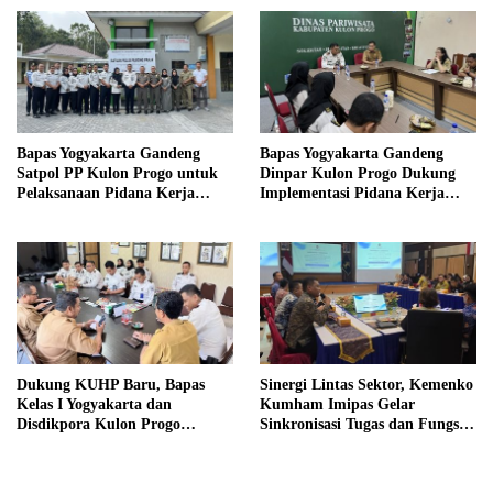
Bapas Yogyakarta Gandeng
Bapas Yogyakarta Gandeng
Satpol PP Kulon Progo untuk
Dinpar Kulon Progo Dukung
Pelaksanaan Pidana Kerja
Implementasi Pidana Kerja
Sosial
Sosial dalam KUHP Baru
Dukung KUHP Baru, Bapas
Sinergi Lintas Sektor, Kemenko
Kelas I Yogyakarta dan
Kumham Imipas Gelar
Disdikpora Kulon Progo
Sinkronisasi Tugas dan Fungsi
Gandeng Tangan Sediakan
di Yogyakarta
Lokasi Pidana Kerja Sosial