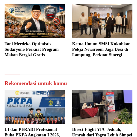
Tani Merdeka Optimistis
Ketua Umum SMSI Kukuhkan
Sudaryono Perkuat Program
Pokja Newsroom Jaga Desa di
Makan Bergizi Gratis
Lampung, Perkuat Sinergi
Kawal Tata Kelola
Pemerintahan Desa
Rekomendasi untuk kamu
UI dan PERADI Profesional
Direct Flight YIA–Jeddah,
Buka PKPA Angkatan I 2026,
Umrah dari Yogya Lebih Simpel