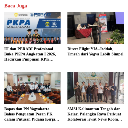
Baca Juga
UI dan PERADI Profesional
Direct Flight YIA–Jeddah,
Buka PKPA Angkatan I 2026,
Umrah dari Yogya Lebih Simpel
Hadirkan Pimpinan KPK
hingga Wakil Jaksa Agung
sebagai Pengajar
Bapas dan PN Yogyakarta
SMSI Kalimantan Tengah dan
Bahas Penguatan Peran PK
Kejari Palangka Raya Perkuat
dalam Putusan Pidana Kerja
Kolaborasi lewat News Room
Sosial
Jaga Desa