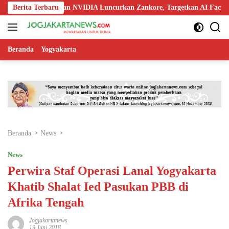
Langsung
oo, Nokia, dan NVIDIA Luncurkan Zankore, Targetkan AI Factory 1 GW
Berita Terbaru
ke
konten
Beranda
Yogyakarta
Beranda
News
News
Perwira Staf Operasi Lanal Yogyakarta
Khatib Shalat Ied Pasukan PBB di
Afrika Tengah
Jogjakartanews
19 Juni 2018