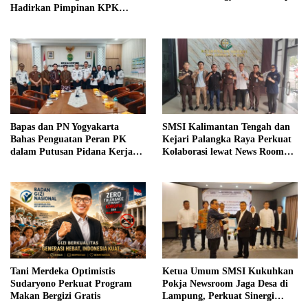
Hadirkan Pimpinan KPK
hingga Wakil Jaksa Agung
sebagai Pengajar
Bapas dan PN Yogyakarta
SMSI Kalimantan Tengah dan
Bahas Penguatan Peran PK
Kejari Palangka Raya Perkuat
dalam Putusan Pidana Kerja
Kolaborasi lewat News Room
Sosial
Jaga Desa
Tani Merdeka Optimistis
Ketua Umum SMSI Kukuhkan
Sudaryono Perkuat Program
Pokja Newsroom Jaga Desa di
Makan Bergizi Gratis
Lampung, Perkuat Sinergi