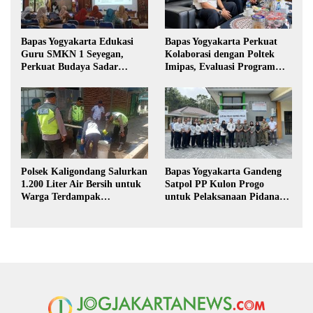
Bapas Yogyakarta Edukasi
Bapas Yogyakarta Perkuat
Guru SMKN 1 Seyegan,
Kolaborasi dengan Poltek
Perkuat Budaya Sadar
Imipas, Evaluasi Program
Hukum di Sekolah
Magang Taruna
Polsek Kaligondang Salurkan
Bapas Yogyakarta Gandeng
1.200 Liter Air Bersih untuk
Satpol PP Kulon Progo
Warga Terdampak
untuk Pelaksanaan Pidana
Kekeringan di Purbalingga
Kerja Sosial