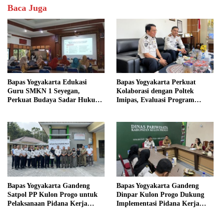
Baca Juga
Bapas Yogyakarta Edukasi
Bapas Yogyakarta Perkuat
Guru SMKN 1 Seyegan,
Kolaborasi dengan Poltek
Perkuat Budaya Sadar Hukum
Imipas, Evaluasi Program
di Sekolah
Magang Taruna
Bapas Yogyakarta Gandeng
Bapas Yogyakarta Gandeng
Satpol PP Kulon Progo untuk
Dinpar Kulon Progo Dukung
Pelaksanaan Pidana Kerja
Implementasi Pidana Kerja
Sosial
Sosial dalam KUHP Baru