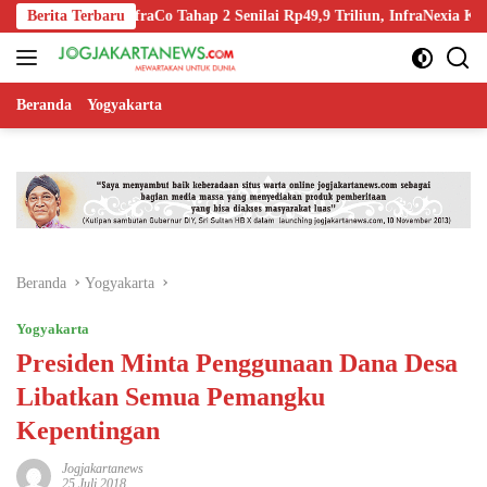
Langsung
n-Off InfraCo Tahap 2 Senilai Rp49,9 Triliun, InfraNexia Kelola 112.00
Berita Terbaru
ke
konten
Beranda
Yogyakarta
Beranda
Yogyakarta
Yogyakarta
Presiden Minta Penggunaan Dana Desa
Libatkan Semua Pemangku
Kepentingan
Jogjakartanews
25 Juli 2018