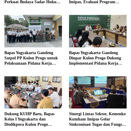
Perkuat Budaya Sadar Hukum
Imipas, Evaluasi Program
di Sekolah
Magang Taruna
Bapas Yogyakarta Gandeng
Bapas Yogyakarta Gandeng
Satpol PP Kulon Progo untuk
Dinpar Kulon Progo Dukung
Pelaksanaan Pidana Kerja
Implementasi Pidana Kerja
Sosial
Sosial dalam KUHP Baru
Dukung KUHP Baru, Bapas
Sinergi Lintas Sektor, Kemenko
Kelas I Yogyakarta dan
Kumham Imipas Gelar
Disdikpora Kulon Progo
Sinkronisasi Tugas dan Fungsi
Gandeng Tangan Sediakan
di Yogyakarta