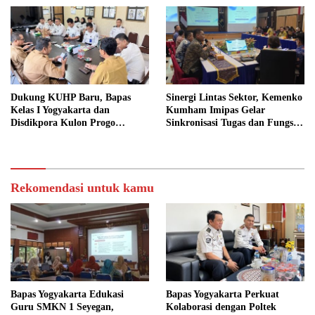
Dukung KUHP Baru, Bapas
Sinergi Lintas Sektor, Kemenko
Kelas I Yogyakarta dan
Kumham Imipas Gelar
Disdikpora Kulon Progo
Sinkronisasi Tugas dan Fungsi
Gandeng Tangan Sediakan
di Yogyakarta
Lokasi Pidana Kerja Sosial
Rekomendasi untuk kamu
Bapas Yogyakarta Edukasi
Bapas Yogyakarta Perkuat
Guru SMKN 1 Seyegan,
Kolaborasi dengan Poltek