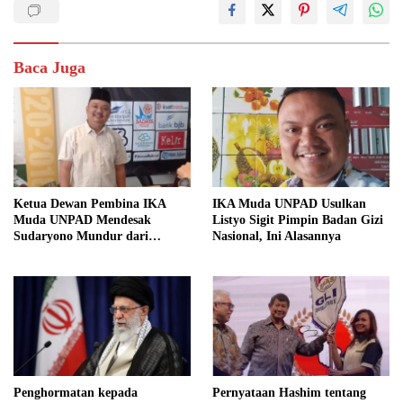
Baca Juga
Ketua Dewan Pembina IKA
IKA Muda UNPAD Usulkan
Muda UNPAD Mendesak
Listyo Sigit Pimpin Badan Gizi
Sudaryono Mundur dari
Nasional, Ini Alasannya
Jabatan Ketua DPD Gerindra
Jawa Tengah Demi Menjaga
Independensi Badan Gizi
Nasional
Penghormatan kepada
Pernyataan Hashim tentang