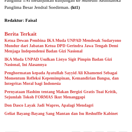
Panglima TNI melanjutkan kunjungan ke Museum Sasmitaloka
Panglima Besar Jendral Soedirman.
(kt1)
Redaktur: Faisal
Berita Terkait
Ketua Dewan Pembina IKA Muda UNPAD Mendesak Sudaryono
Mundur dari Jabatan Ketua DPD Gerindra Jawa Tengah Demi
Menjaga Independensi Badan Gizi Nasional
IKA Muda UNPAD Usulkan Listyo Sigit Pimpin Badan Gizi
Nasional, Ini Alasannya
Penghormatan kepada Ayatullah Sayyid Ali Khamenei Sebagai
Momentum Refleksi Kepemimpinan, Kemandirian Bangsa, dan
Integritas Moral bagi Indonesia
Pernyataan Hashim tentang Makan Bergizi Gratis Tuai Kritik,
Sejumlah Tokoh FORMAS Ikut Menanggapi
Don Dasco Layak Jadi Wapres, Apalagi Mendagri
Geliat Bayang-Bayang Sang Mantan dan Isu Reshuffle Kabinet