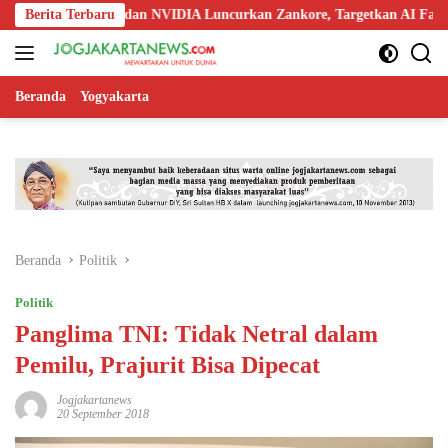
Langsung
doo, Nokia, dan NVIDIA Luncurkan Zankore, Targetkan AI Factory 1 GW
Berita Terbaru
ke
konten
Beranda
Yogyakarta
Beranda
Politik
Politik
Panglima TNI: Tidak Netral dalam
Pemilu, Prajurit Bisa Dipecat
Jogjakartanews
20 September 2018