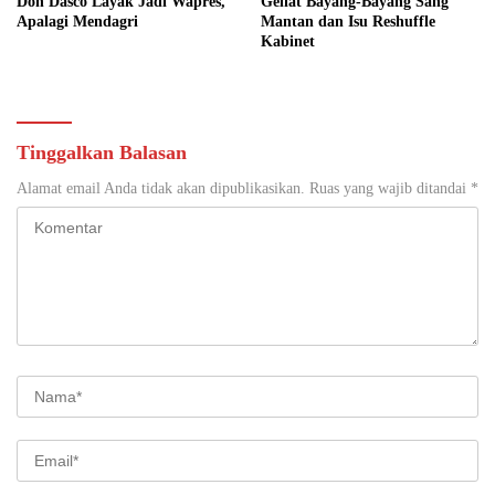
Don Dasco Layak Jadi Wapres,
Geliat Bayang-Bayang Sang
Apalagi Mendagri
Mantan dan Isu Reshuffle
Kabinet
Tinggalkan Balasan
Alamat email Anda tidak akan dipublikasikan.
Ruas yang wajib ditandai
*