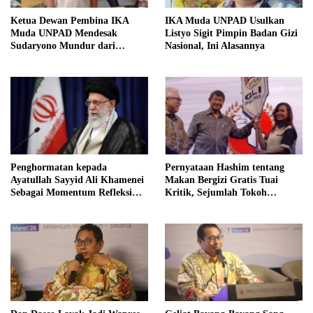
Ketua Dewan Pembina IKA
IKA Muda UNPAD Usulkan
Muda UNPAD Mendesak
Listyo Sigit Pimpin Badan Gizi
Sudaryono Mundur dari
Nasional, Ini Alasannya
Jabatan Ketua DPD Gerindra
Jawa Tengah Demi Menjaga
Independensi Badan Gizi
Nasional
Penghormatan kepada
Pernyataan Hashim tentang
Ayatullah Sayyid Ali Khamenei
Makan Bergizi Gratis Tuai
Sebagai Momentum Refleksi
Kritik, Sejumlah Tokoh
Kepemimpinan, Kemandirian
FORMAS Ikut Menanggapi
Bangsa, dan Integritas Moral
bagi Indonesia