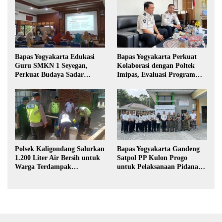
Bapas Yogyakarta Edukasi
Bapas Yogyakarta Perkuat
Guru SMKN 1 Seyegan,
Kolaborasi dengan Poltek
Perkuat Budaya Sadar
Imipas, Evaluasi Program
Hukum di Sekolah
Magang Taruna
Polsek Kaligondang Salurkan
Bapas Yogyakarta Gandeng
1.200 Liter Air Bersih untuk
Satpol PP Kulon Progo
Warga Terdampak
untuk Pelaksanaan Pidana
Kekeringan di Purbalingga
Kerja Sosial