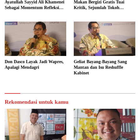
Ayatullah Sayyid Ali Khamenei
Makan Bergizi Gratis Tuai
Sebagai Momentum Refleksi
Kritik, Sejumlah Tokoh
Kepemimpinan, Kemandirian
FORMAS Ikut Menanggapi
Bangsa, dan Integritas Moral
bagi Indonesia
Don Dasco Layak Jadi Wapres,
Geliat Bayang-Bayang Sang
Apalagi Mendagri
Mantan dan Isu Reshuffle
Kabinet
Rekomendasi untuk kamu