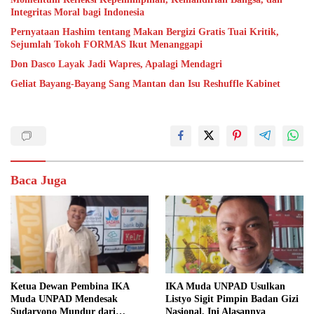
Integritas Moral bagi Indonesia
Pernyataan Hashim tentang Makan Bergizi Gratis Tuai Kritik,
Sejumlah Tokoh FORMAS Ikut Menanggapi
Don Dasco Layak Jadi Wapres, Apalagi Mendagri
Geliat Bayang-Bayang Sang Mantan dan Isu Reshuffle Kabinet
Baca Juga
Ketua Dewan Pembina IKA
IKA Muda UNPAD Usulkan
Muda UNPAD Mendesak
Listyo Sigit Pimpin Badan Gizi
Sudaryono Mundur dari
Nasional, Ini Alasannya