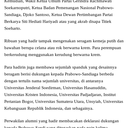
Kemudian, Wakil Ketua Umum Partai Gerindra Rachmawati
Soekarnoputri, Ketua Badan Pemenangan Nasional Prabowo-
Sandiaga, Djoko Santoso, Ketua Dewan Pertimbangan Partai
Berkarya Siti Hediati Hariyadi atau yang akrab disapa Titiek
Soeharto.
Ribuan yang hadir tampak mengenakan seragam kemeja putih dan
bawahan berupa celana atau rok berwarna krem. Para perempuan
berkerudung menggunakan kerudung berwarna krem.
Para hadirin juga membawa sejumlah spanduk yang desainnya
beragam berisi dukungan kepada Prabowo-Sandiaga berbeda
dengan tertulis nama sejumlah universitas, di antaranya
Universitas Jenderal Soedirman, Universitas Hasanuddin,
Universitas Kristen Indonesia, Universitas Padjadjaran, Institut
Pertanian Bogor, Universitas Sumatera Utara, Unsyiah, Universitas
Kebangsaan Republik Indonesia, dan sebagainya.
Perwakilan alumni yang hadir membacakan deklarasi dukungan
kepada Prabowo-Sandi yang ditegaskan pada poin kelima,