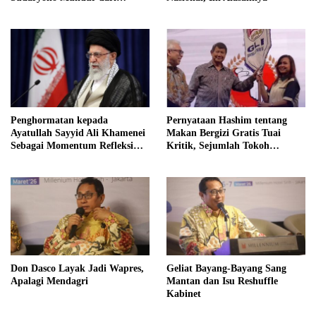
Jabatan Ketua DPD Gerindra
Jawa Tengah Demi Menjaga
Independensi Badan Gizi
Nasional
Penghormatan kepada
Pernyataan Hashim tentang
Ayatullah Sayyid Ali Khamenei
Makan Bergizi Gratis Tuai
Sebagai Momentum Refleksi
Kritik, Sejumlah Tokoh
Kepemimpinan, Kemandirian
FORMAS Ikut Menanggapi
Bangsa, dan Integritas Moral
bagi Indonesia
Don Dasco Layak Jadi Wapres,
Geliat Bayang-Bayang Sang
Apalagi Mendagri
Mantan dan Isu Reshuffle
Kabinet