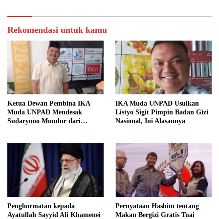
Rekomendasi untuk kamu
Ketua Dewan Pembina IKA
IKA Muda UNPAD Usulkan
Muda UNPAD Mendesak
Listyo Sigit Pimpin Badan Gizi
Sudaryono Mundur dari
Nasional, Ini Alasannya
Jabatan Ketua DPD Gerindra
Jawa Tengah Demi Menjaga
Independensi Badan Gizi
Nasional
Penghormatan kepada
Pernyataan Hashim tentang
Ayatullah Sayyid Ali Khamenei
Makan Bergizi Gratis Tuai