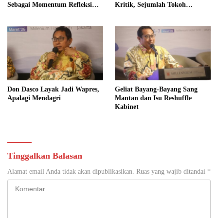
Sebagai Momentum Refleksi
Kritik, Sejumlah Tokoh
Kepemimpinan, Kemandirian
FORMAS Ikut Menanggapi
Bangsa, dan Integritas Moral
bagi Indonesia
Don Dasco Layak Jadi Wapres,
Geliat Bayang-Bayang Sang
Apalagi Mendagri
Mantan dan Isu Reshuffle
Kabinet
Tinggalkan Balasan
Alamat email Anda tidak akan dipublikasikan.
Ruas yang wajib ditandai
*