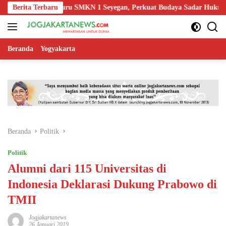
Langsung
dukasi Guru SMKN 1 Seyegan, Perkuat Budaya Sadar Hukum di Sekolah
Berita Terbaru
ke
konten
Beranda
Yogyakarta
Beranda
Politik
Politik
Alumni dari 115 Universitas di
Indonesia Deklarasi Dukung Prabowo di
TMII
Jogjakartanews
26 Januari 2019