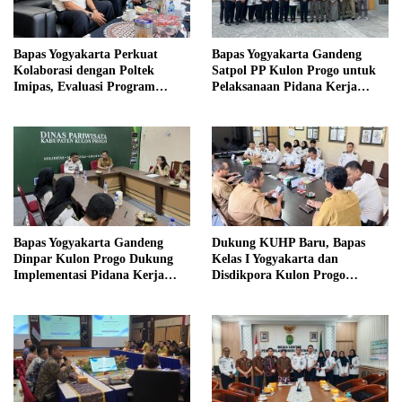
Bapas Yogyakarta Perkuat
Bapas Yogyakarta Gandeng
Kolaborasi dengan Poltek
Satpol PP Kulon Progo untuk
Imipas, Evaluasi Program
Pelaksanaan Pidana Kerja
Magang Taruna
Sosial
Bapas Yogyakarta Gandeng
Dukung KUHP Baru, Bapas
Dinpar Kulon Progo Dukung
Kelas I Yogyakarta dan
Implementasi Pidana Kerja
Disdikpora Kulon Progo
Sosial dalam KUHP Baru
Gandeng Tangan Sediakan
Lokasi Pidana Kerja Sosial