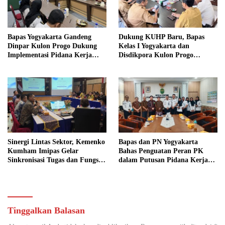
Bapas Yogyakarta Gandeng
Dukung KUHP Baru, Bapas
Dinpar Kulon Progo Dukung
Kelas I Yogyakarta dan
Implementasi Pidana Kerja
Disdikpora Kulon Progo
Sosial dalam KUHP Baru
Gandeng Tangan Sediakan
Lokasi Pidana Kerja Sosial
Sinergi Lintas Sektor, Kemenko
Bapas dan PN Yogyakarta
Kumham Imipas Gelar
Bahas Penguatan Peran PK
Sinkronisasi Tugas dan Fungsi
dalam Putusan Pidana Kerja
di Yogyakarta
Sosial
Tinggalkan Balasan