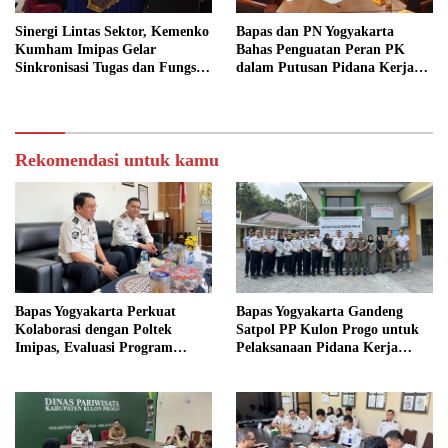
Sinergi Lintas Sektor, Kemenko
Bapas dan PN Yogyakarta
Kumham Imipas Gelar
Bahas Penguatan Peran PK
Sinkronisasi Tugas dan Fungsi
dalam Putusan Pidana Kerja
di Yogyakarta
Sosial
Rekomendasi untuk kamu
Bapas Yogyakarta Perkuat
Bapas Yogyakarta Gandeng
Kolaborasi dengan Poltek
Satpol PP Kulon Progo untuk
Imipas, Evaluasi Program
Pelaksanaan Pidana Kerja
Magang Taruna
Sosial