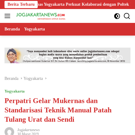
Langsung
Bapas Yogyakarta Perkuat Kolaborasi dengan Poltek Imipas, Evalua
Berita Terbaru
ke
konten
Beranda
Yogyakarta
Beranda
Yogyakarta
Yogyakarta
Perpatri Gelar Mukernas dan
Standarisasi Teknik Manual Patah
Tulang Urat dan Sendi
Jogjakartanews
30 Maret 2019