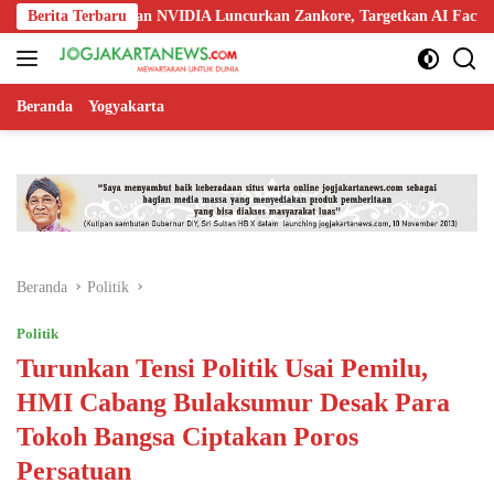
Langsung
oo, Nokia, dan NVIDIA Luncurkan Zankore, Targetkan AI Factory 1 GW
Berita Terbaru
ke
konten
Beranda
Yogyakarta
Beranda
Politik
Politik
Turunkan Tensi Politik Usai Pemilu,
HMI Cabang Bulaksumur Desak Para
Tokoh Bangsa Ciptakan Poros
Persatuan