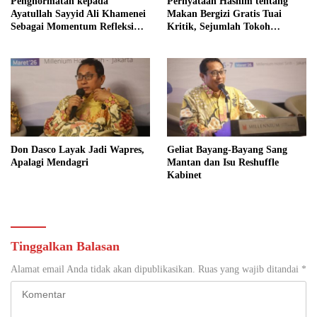
Penghormatan kepada
Pernyataan Hashim tentang
Ayatullah Sayyid Ali Khamenei
Makan Bergizi Gratis Tuai
Sebagai Momentum Refleksi
Kritik, Sejumlah Tokoh
Kepemimpinan, Kemandirian
FORMAS Ikut Menanggapi
Bangsa, dan Integritas Moral
bagi Indonesia
Don Dasco Layak Jadi Wapres,
Geliat Bayang-Bayang Sang
Apalagi Mendagri
Mantan dan Isu Reshuffle
Kabinet
Tinggalkan Balasan
Alamat email Anda tidak akan dipublikasikan.
Ruas yang wajib ditandai
*