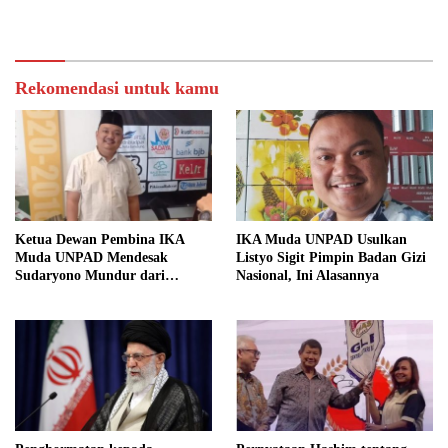
Rekomendasi untuk kamu
Ketua Dewan Pembina IKA
IKA Muda UNPAD Usulkan
Muda UNPAD Mendesak
Listyo Sigit Pimpin Badan Gizi
Sudaryono Mundur dari
Nasional, Ini Alasannya
Jabatan Ketua DPD Gerindra
Jawa Tengah Demi Menjaga
Independensi Badan Gizi
Nasional