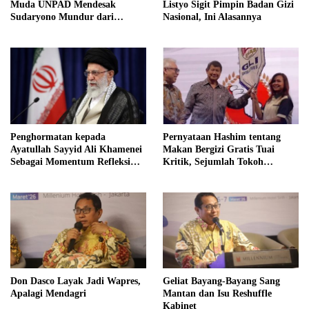
Muda UNPAD Mendesak
Listyo Sigit Pimpin Badan Gizi
Sudaryono Mundur dari
Nasional, Ini Alasannya
Jabatan Ketua DPD Gerindra
Jawa Tengah Demi Menjaga
Independensi Badan Gizi
Nasional
Penghormatan kepada
Pernyataan Hashim tentang
Ayatullah Sayyid Ali Khamenei
Makan Bergizi Gratis Tuai
Sebagai Momentum Refleksi
Kritik, Sejumlah Tokoh
Kepemimpinan, Kemandirian
FORMAS Ikut Menanggapi
Bangsa, dan Integritas Moral
bagi Indonesia
Don Dasco Layak Jadi Wapres,
Geliat Bayang-Bayang Sang
Apalagi Mendagri
Mantan dan Isu Reshuffle
Kabinet