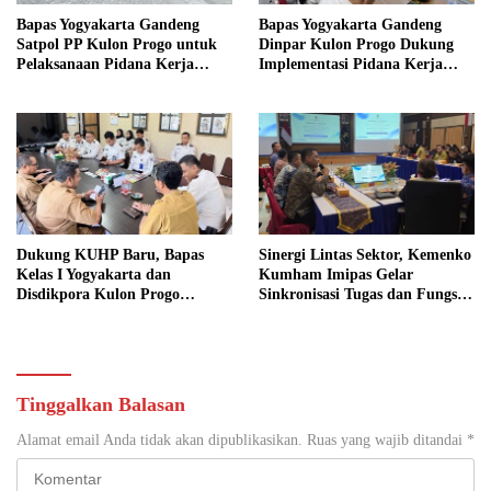
Bapas Yogyakarta Gandeng
Bapas Yogyakarta Gandeng
Satpol PP Kulon Progo untuk
Dinpar Kulon Progo Dukung
Pelaksanaan Pidana Kerja
Implementasi Pidana Kerja
Sosial
Sosial dalam KUHP Baru
Dukung KUHP Baru, Bapas
Sinergi Lintas Sektor, Kemenko
Kelas I Yogyakarta dan
Kumham Imipas Gelar
Disdikpora Kulon Progo
Sinkronisasi Tugas dan Fungsi
Gandeng Tangan Sediakan
di Yogyakarta
Lokasi Pidana Kerja Sosial
Tinggalkan Balasan
Alamat email Anda tidak akan dipublikasikan.
Ruas yang wajib ditandai
*