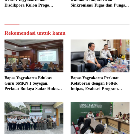
Disdikpora Kulon Progo
Sinkronisasi Tugas dan Fungsi
Gandeng Tangan Sediakan
di Yogyakarta
Lokasi Pidana Kerja Sosial
Rekomendasi untuk kamu
Bapas Yogyakarta Edukasi
Bapas Yogyakarta Perkuat
Guru SMKN 1 Seyegan,
Kolaborasi dengan Poltek
Perkuat Budaya Sadar Hukum
Imipas, Evaluasi Program
di Sekolah
Magang Taruna