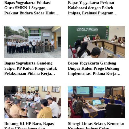
Bapas Yogyakarta Edukasi
Bapas Yogyakarta Perkuat
Guru SMKN 1 Seyegan,
Kolaborasi dengan Poltek
Perkuat Budaya Sadar Hukum
Imipas, Evaluasi Program
di Sekolah
Magang Taruna
Bapas Yogyakarta Gandeng
Bapas Yogyakarta Gandeng
Satpol PP Kulon Progo untuk
Dinpar Kulon Progo Dukung
Pelaksanaan Pidana Kerja
Implementasi Pidana Kerja
Sosial
Sosial dalam KUHP Baru
Dukung KUHP Baru, Bapas
Sinergi Lintas Sektor, Kemenko
Kelas I Yogyakarta dan
Kumham Imipas Gelar