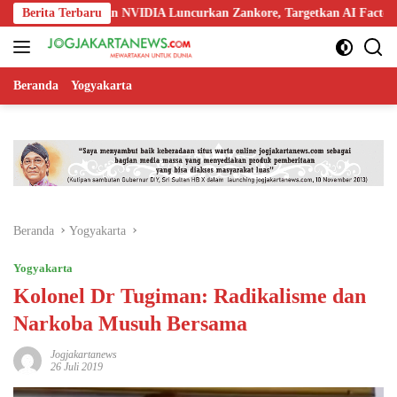
Langsung
, Nokia, dan NVIDIA Luncurkan Zankore, Targetkan AI Factory 1 GW
Berita Terbaru
ke
konten
Beranda
Yogyakarta
Beranda
Yogyakarta
Yogyakarta
Kolonel Dr Tugiman: Radikalisme dan
Narkoba Musuh Bersama
Jogjakartanews
26 Juli 2019