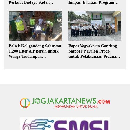
Perkuat Budaya Sadar
Imipas, Evaluasi Program
Hukum di Sekolah
Magang Taruna
Polsek Kaligondang Salurkan
Bapas Yogyakarta Gandeng
1.200 Liter Air Bersih untuk
Satpol PP Kulon Progo
Warga Terdampak
untuk Pelaksanaan Pidana
Kekeringan di Purbalingga
Kerja Sosial