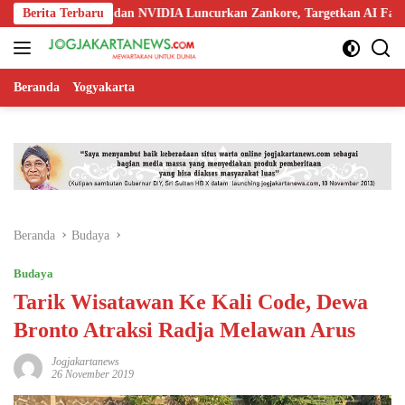
Langsung
oo, Nokia, dan NVIDIA Luncurkan Zankore, Targetkan AI Factory 1 GW
Berita Terbaru
ke
konten
Beranda
Yogyakarta
Beranda
Budaya
Budaya
Tarik Wisatawan Ke Kali Code, Dewa
Bronto Atraksi Radja Melawan Arus
Jogjakartanews
26 November 2019