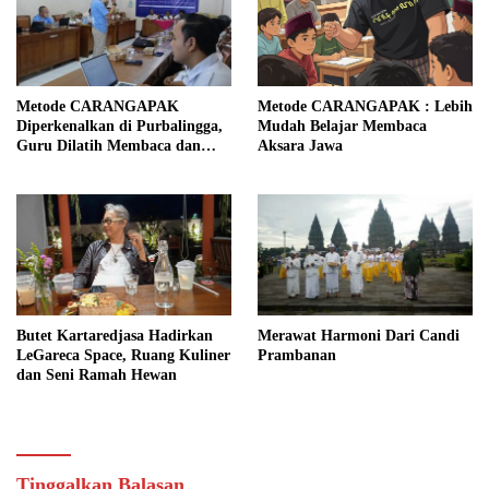
Metode CARANGAPAK
Metode CARANGAPAK : Lebih
Diperkenalkan di Purbalingga,
Mudah Belajar Membaca
Guru Dilatih Membaca dan
Aksara Jawa
Mengajar Aksara Jawa Lebih
Mudah
Butet Kartaredjasa Hadirkan
Merawat Harmoni Dari Candi
LeGareca Space, Ruang Kuliner
Prambanan
dan Seni Ramah Hewan
Tinggalkan Balasan