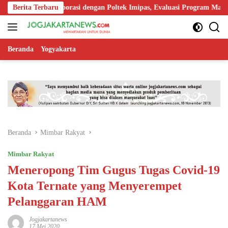
Langsung
uat Kolaborasi dengan Poltek Imipas, Evaluasi Program Magang Taruna
Berita Terbaru
ke
konten
Beranda
Yogyakarta
Beranda
Mimbar Rakyat
Mimbar Rakyat
Meneropong Tim Gugus Tugas Covid-19
Kota Ternate yang Menyerempet
Pelanggaran HAM
Jogjakartanews
17 Mei 2020