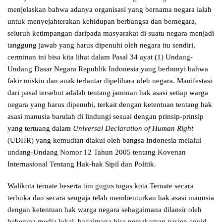
menjelaskan bahwa adanya organisasi yang bernama negara ialah
untuk menyejahterakan kehidupan berbangsa dan bernegara,
seluruh ketimpangan daripada masyarakat di suatu negara menjadi
tanggung jawab yang harus dipenuhi oleh negara itu sendiri,
cerminan ini bisa kita lihat dalam Pasal 34 ayat (1) Undang-
Undang Dasar Negara Republik Indonesia yang berbunyi bahwa
fakir miskin dan anak terlantar dipelihara oleh negara. Manifestasi
dari pasal tersebut adalah tentang jaminan hak asasi setiap warga
negara yang harus dipenuhi, terkait dengan ketentuan tentang hak
asasi manusia barulah di lindungi sesuai dengan prinsip-prinsip
yang tertuang dalam
Universal Declaration of Human Right
(UDHR) yang kemudian diakui oleh bangsa Indonesia melalui
undang-Undang Nomor 12 Tahun 2005 tentang Kovenan
Internasional Tentang Hak-hak Sipil dan Politik.
Walikota ternate beserta tim gugus tugas kota Ternate secara
terbuka dan secara sengaja telah membenturkan hak asasi manusia
dengan ketentuan hak warga negara sebagaimana dilansir oleh
beberapa media lokal, bagaimana bisa pemakaman pasien covid-