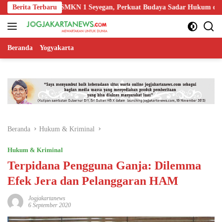
Langsung
 Guru SMKN 1 Seyegan, Perkuat Budaya Sadar Hukum di Sekolah
Berita Terbaru
ke
konten
Beranda
Yogyakarta
Beranda
Hukum & Kriminal
Hukum & Kriminal
Terpidana Pengguna Ganja: Dilemma
Efek Jera dan Pelanggaran HAM
Jogjakartanews
6 September 2020