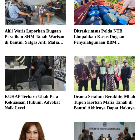
Ahli Waris Laporkan Dugaan
Ditreskrimsus Polda NTB
Peralihan SHM Tanah Warisan
Limpahkan Kasus Dugaan
di Bantul, Satgas Anti Mafia
Penyalahgunaan BBM
Tanah Turun ke Lokasi
Bersubsidi ke Kejaksaan
KUHAP Terbaru Ubah Peta
Drama Setahun Berakhir, Mbah
Kekuasaan Hukum, Advokat
Tupon Korban Mafia Tanah di
Naik Level
Bantul Akhirnya Dapat Haknya