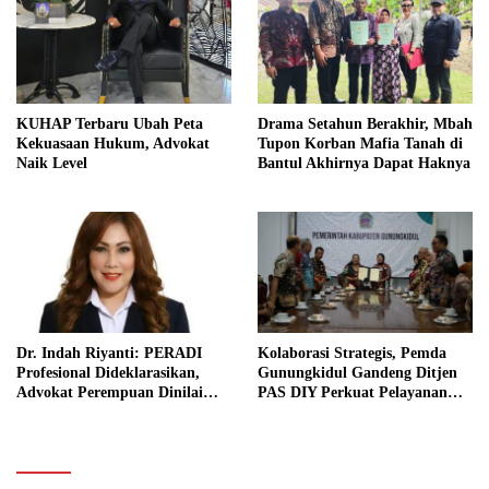
KUHAP Terbaru Ubah Peta
Drama Setahun Berakhir, Mbah
Kekuasaan Hukum, Advokat
Tupon Korban Mafia Tanah di
Naik Level
Bantul Akhirnya Dapat Haknya
Dr. Indah Riyanti: PERADI
Kolaborasi Strategis, Pemda
Profesional Dideklarasikan,
Gunungkidul Gandeng Ditjen
Advokat Perempuan Dinilai
PAS DIY Perkuat Pelayanan
Punya Peran Kunci Menjaga
Publik dan Pemasyarakatan
Integritas Profesi Hukum