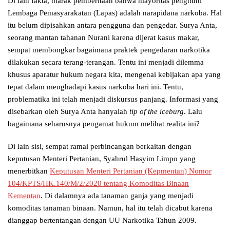
Di lain fakta, marak pemberitaan bahwa mayoritas penghuni
Lembaga Pemasyarakatan (Lapas) adalah narapidana narkoba. Hal
itu belum dipisahkan antara pengguna dan pengedar. Surya Anta,
seorang mantan tahanan Nurani karena dijerat kasus makar,
sempat membongkar bagaimana praktek pengedaran narkotika
dilakukan secara terang-terangan. Tentu ini menjadi dilemma
khusus aparatur hukum negara kita, mengenai kebijakan apa yang
tepat dalam menghadapi kasus narkoba hari ini. Tentu,
problematika ini telah menjadi diskursus panjang. Informasi yang
disebarkan oleh Surya Anta hanyalah
tip of the iceburg
. Lalu
bagaimana seharusnya pengamat hukum melihat realita ini?
Di lain sisi, sempat ramai perbincangan berkaitan dengan
keputusan Menteri Pertanian, Syahrul Hasyim Limpo yang
menerbitkan
Keputusan Menteri Pertanian (Kepmentan) Nomor
104/KPTS/HK.140/M/2/2020 tentang Komoditas Binaan
Kementan
. Di dalamnya ada tanaman ganja yang menjadi
komoditas tanaman binaan. Namun, hal itu telah dicabut karena
dianggap bertentangan dengan UU Narkotika Tahun 2009.