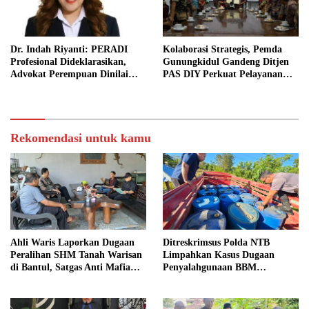
Dr. Indah Riyanti: PERADI
Kolaborasi Strategis, Pemda
Profesional Dideklarasikan,
Gunungkidul Gandeng Ditjen
Advokat Perempuan Dinilai
PAS DIY Perkuat Pelayanan
Punya Peran Kunci Menjaga
Publik dan Pemasyarakatan
Integritas Profesi Hukum
Rekomendasi untuk kamu
Ahli Waris Laporkan Dugaan
Ditreskrimsus Polda NTB
Peralihan SHM Tanah Warisan
Limpahkan Kasus Dugaan
di Bantul, Satgas Anti Mafia
Penyalahgunaan BBM
Tanah Turun ke Lokasi
Bersubsidi ke Kejaksaan