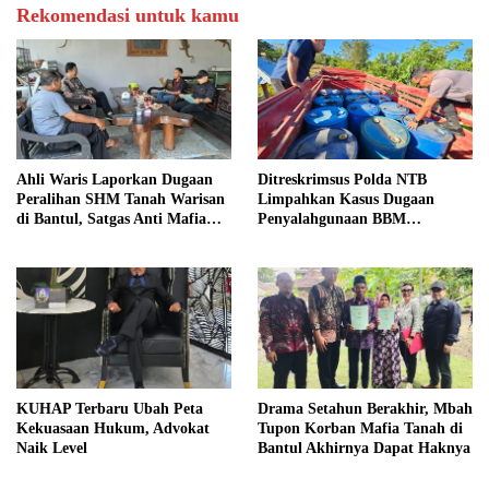
Rekomendasi untuk kamu
Ahli Waris Laporkan Dugaan
Ditreskrimsus Polda NTB
Peralihan SHM Tanah Warisan
Limpahkan Kasus Dugaan
di Bantul, Satgas Anti Mafia
Penyalahgunaan BBM
Tanah Turun ke Lokasi
Bersubsidi ke Kejaksaan
KUHAP Terbaru Ubah Peta
Drama Setahun Berakhir, Mbah
Kekuasaan Hukum, Advokat
Tupon Korban Mafia Tanah di
Naik Level
Bantul Akhirnya Dapat Haknya