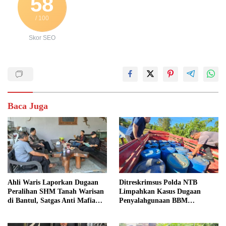
58
/ 100
Skor SEO
Baca Juga
Ahli Waris Laporkan Dugaan
Ditreskrimsus Polda NTB
Peralihan SHM Tanah Warisan
Limpahkan Kasus Dugaan
di Bantul, Satgas Anti Mafia
Penyalahgunaan BBM
Tanah Turun ke Lokasi
Bersubsidi ke Kejaksaan