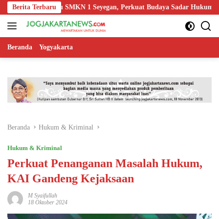
Langsung
kasi Guru SMKN 1 Seyegan, Perkuat Budaya Sadar Hukum di Sekolah
Berita Terbaru
ke
konten
Beranda
Yogyakarta
Beranda
Hukum & Kriminal
Hukum & Kriminal
Perkuat Penanganan Masalah Hukum,
KAI Gandeng Kejaksaan
M Syaifullah
18 Oktober 2024