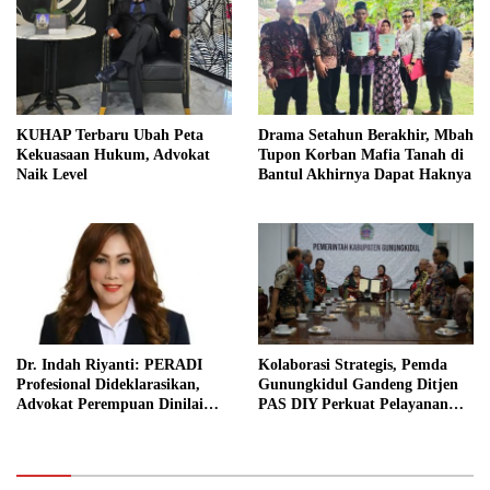
KUHAP Terbaru Ubah Peta
Drama Setahun Berakhir, Mbah
Kekuasaan Hukum, Advokat
Tupon Korban Mafia Tanah di
Naik Level
Bantul Akhirnya Dapat Haknya
Dr. Indah Riyanti: PERADI
Kolaborasi Strategis, Pemda
Profesional Dideklarasikan,
Gunungkidul Gandeng Ditjen
Advokat Perempuan Dinilai
PAS DIY Perkuat Pelayanan
Punya Peran Kunci Menjaga
Publik dan Pemasyarakatan
Integritas Profesi Hukum