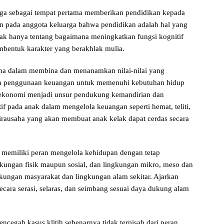
rga sebagai tempat pertama memberikan pendidikan kepada
 pada anggota keluarga bahwa pendidikan adalah hal yang
dak hanya tentang bagaimana meningkatkan fungsi kognitif
mbentuk karakter yang berakhlak mulia.
ana dalam membina dan menanamkan nilai-nilai yang
n penggunaan keuangan untuk memenuhi kebutuhan hidup
 ekonomi menjadi unsur pendukung kemandirian dan
if pada anak dalam mengelola keuangan seperti hemat, teliti,
wirausaha yang akan membuat anak kelak dapat cerdas secara
a memiliki peran mengelola kehidupan dengan tetap
gkungan fisik maupun sosial, dan lingkungan mikro, meso dan
kungan masyarakat dan lingkungan alam sekitar. Ajarkan
ecara serasi, selaras, dan seimbang sesuai daya dukung alam
cegah kasus klitih sebenarnya tidak terpisah dari peran