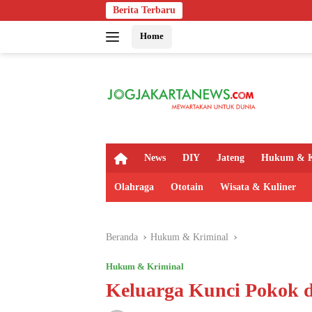
Langsung
Berita Terbaru
Bapas Yog
ke
Home
konten
H
News
DIY
Jateng
Hukum & K
o
m
Olahraga
Ototain
Wisata & Kuliner
e
Beranda
Hukum & Kriminal
Hukum & Kriminal
Keluarga Kunci Pokok d