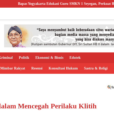
yakarta Edukasi Guru SMKN 1 Seyegan, Perkuat Budaya Sadar Hukum 
riminal
Politik
Ekonomi & Bisnis
Edutek
Mimbar Rakyat
Resensi
Konsultasi Hukum
Sastra & Religi
alam Mencegah Perilaku Klitih