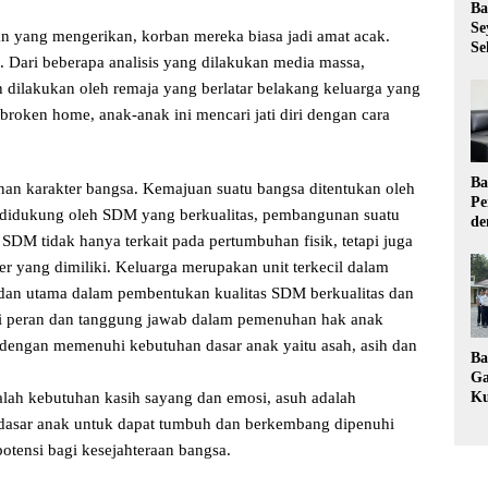
Ba
Se
an yang mengerikan, korban mereka biasa jadi amat acak.
Se
 Dari beberapa analisis yang dilakukan media massa,
h dilakukan oleh remaja yang berlatar belakang keluarga yang
roken home, anak-anak ini mencari jati diri dengan cara
Ba
n karakter bangsa. Kemajuan suatu bangsa ditentukan oleh
Pe
 didukung oleh SDM yang berkualitas, pembangunan suatu
de
 SDM tidak hanya terkait pada pertumbuhan fisik, tetapi juga
Ev
Ma
r yang dimiliki. Keluarga merupakan unit terkecil dalam
dan utama dalam pembentukan kualitas SDM berkualitas dan
ki peran dan tanggung jawab dalam pemenuhan hak anak
dengan memenuhi kebutuhan dasar anak yaitu asah, asih dan
Ba
Ga
Ku
alah kebutuhan kasih sayang dan emosi, asuh adalah
Pe
n dasar anak untuk dapat tumbuh dan berkembang dipenuhi
Ke
otensi bagi kesejahteraan bangsa.