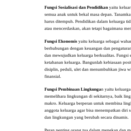
Fungsi Sosialisasi dan Pendidikan
yaitu kelua
semua anak untuk bekal masa depan. Tanamkan
harus ditempuh. Pendidikan dalam keluarga ti
atau mencerdaskan, akan tetapi bagaimana me
Fungsi Ekonomis
yaitu keluarga sebagai wah
berhubungan dengan keuangan dan pengatura
dan mewujudkan keluarga berkualitas. Fungsi
ketahanan keluarga. Bangunlah kebiasaan posit
disiplin, peduli, ulet dan menumbuhkan jiwa 
finansial.
Fungsi Pembinaan Lingkunga
n yaitu keluarg
memelihara lingkungan di sekitarnya, baik lin
makro. Keluarga berperan untuk membina ling
anggota keluarga agar bisa menempatkan diri s
dan lingkungan yang berubah secara dinamis.
Peran penting orang tua dalam menekan dan men