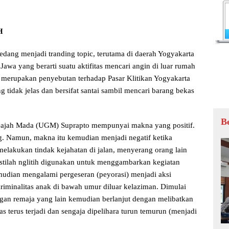
H
dang menjadi tranding topic, terutama di daerah Yogyakarta
a Jawa yang berarti suatu aktifitas mencari angin di luar rumah
h merupakan penyebutan terhadap Pasar Klitikan Yogyakarta
g tidak jelas dan bersifat santai sambil mencari barang bekas
B
s Gajah Mada (UGM) Suprapto mempunyai makna yang positif.
g. Namun, makna itu kemudian menjadi negatif ketika
melakukan tindak kejahatan di jalan, menyerang orang lain
 istilah nglitih digunakan untuk menggambarkan kegiatan
kemudian mengalami pergeseran (peyorasi) menjadi aksi
kriminalitas anak di bawah umur diluar kelaziman. Dimulai
ngan remaja yang lain kemudian berlanjut dengan melibatkan
 terus terjadi dan sengaja dipelihara turun temurun (menjadi