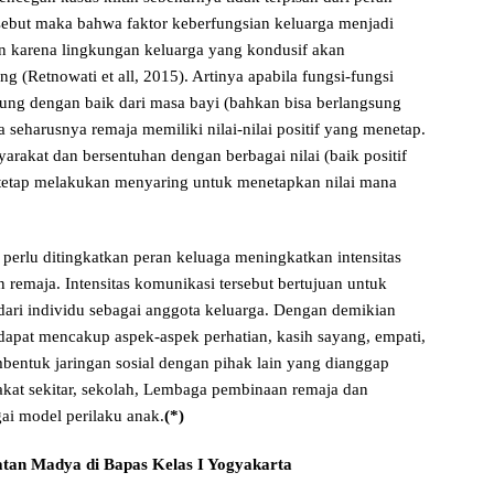
rsebut maka bahwa faktor keberfungsian keluarga menjadi
an karena lingkungan keluarga yang kondusif akan
(Retnowati et all, 2015). Artinya apabila fungsi-fungsi
sung dengan baik dari masa bayi (bahkan bisa berlangsung
seharusnya remaja memiliki nilai-nilai positif yang menetap.
rakat dan bersentuhan dengan berbagai nilai (baik positif
tetap melakukan menyaring untuk menetapkan nilai mana
 perlu ditingkatkan peran keluaga meningkatkan intensitas
 remaja. Intensitas komunikasi tersebut bertujuan untuk
ri individu sebagai anggota keluarga. Dengan demikian
apat mencakup aspek-aspek perhatian, kasih sayang, empati,
bentuk jaringan sosial dengan pihak lain yang dianggap
rakat sekitar, sekolah, Lembaga pembinaan remaja dan
ai model perilaku anak.
(*)
tan Madya di Bapas Kelas I Yogyakarta