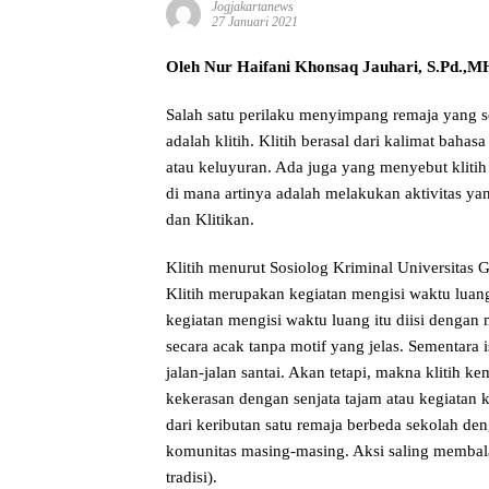
Jogjakartanews
27 Januari 2021
Oleh Nur Haifani Khonsaq Jauhari, S.Pd.,M
Salah satu perilaku menyimpang remaja yang se
adalah klitih. Klitih berasal dari kalimat bahas
atau keluyuran. Ada juga yang menyebut kliti
di mana artinya adalah melakukan aktivitas yan
dan Klitikan.
Klitih menurut Sosiolog Kriminal Universita
Klitih merupakan kegiatan mengisi waktu luan
kegiatan mengisi waktu luang itu diisi dengan 
secara acak tanpa motif yang jelas. Sementara
jalan-jalan santai. Akan tetapi, makna klitih 
kekerasan dengan senjata tajam atau kegiatan 
dari keributan satu remaja berbeda sekolah de
komunitas masing-masing. Aksi saling membalas
tradisi).