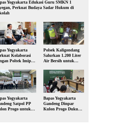
pas Yogyakarta Edukasi Guru SMKN 1
yegan, Perkuat Budaya Sadar Hukum di
kolah
pas Yogyakarta
Polsek Kaligondang
rkuat Kolaborasi
Salurkan 1.200 Liter
ngan Poltek Imipas,
Air Bersih untuk
aluasi Program
Warga Terdampak
gang Taruna
Kekeringan di
Purbalingga
pas Yogyakarta
Bapas Yogyakarta
ndeng Satpol PP
Gandeng Dinpar
lon Progo untuk
Kulon Progo Dukung
laksanaan Pidana
Implementasi Pidana
rja Sosial
Kerja Sosial dalam
KUHP Baru