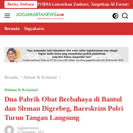
Langsung
kia, dan NVIDIA Luncurkan Zankore, Targetkan AI Factory 1 GW
Berita Terbaru
ke
konten
Beranda
Yogyakarta
Beranda
Hukum & Kriminal
Hukum & Kriminal
Dua Pabrik Obat Berbahaya di Bantul
dan Sleman Digrebeg, Bareskrim Polri
Turun Tangan Langsung
Jogjakartanews
27 September 2021