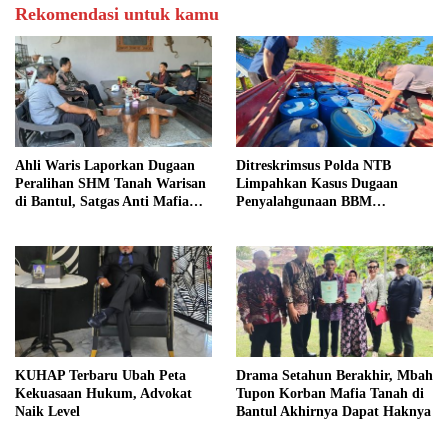
Rekomendasi untuk kamu
Ahli Waris Laporkan Dugaan
Ditreskrimsus Polda NTB
Peralihan SHM Tanah Warisan
Limpahkan Kasus Dugaan
di Bantul, Satgas Anti Mafia
Penyalahgunaan BBM
Tanah Turun ke Lokasi
Bersubsidi ke Kejaksaan
KUHAP Terbaru Ubah Peta
Drama Setahun Berakhir, Mbah
Kekuasaan Hukum, Advokat
Tupon Korban Mafia Tanah di
Naik Level
Bantul Akhirnya Dapat Haknya