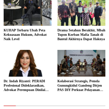
KUHAP Terbaru Ubah Peta
Drama Setahun Berakhir, Mbah
Kekuasaan Hukum, Advokat
Tupon Korban Mafia Tanah di
Naik Level
Bantul Akhirnya Dapat Haknya
Dr. Indah Riyanti: PERADI
Kolaborasi Strategis, Pemda
Profesional Dideklarasikan,
Gunungkidul Gandeng Ditjen
Advokat Perempuan Dinilai
PAS DIY Perkuat Pelayanan
Punya Peran Kunci Menjaga
Publik dan Pemasyarakatan
Integritas Profesi Hukum