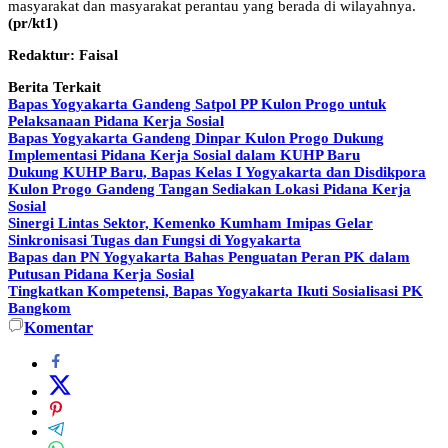
masyarakat dan masyarakat perantau yang berada di wilayahnya.
(pr/kt1)
Redaktur: Faisal
Berita Terkait
Bapas Yogyakarta Gandeng Satpol PP Kulon Progo untuk
Pelaksanaan Pidana Kerja Sosial
Bapas Yogyakarta Gandeng Dinpar Kulon Progo Dukung
Implementasi Pidana Kerja Sosial dalam KUHP Baru
Dukung KUHP Baru, Bapas Kelas I Yogyakarta dan Disdikpora
Kulon Progo Gandeng Tangan Sediakan Lokasi Pidana Kerja
Sosial
Sinergi Lintas Sektor, Kemenko Kumham Imipas Gelar
Sinkronisasi Tugas dan Fungsi di Yogyakarta
Bapas dan PN Yogyakarta Bahas Penguatan Peran PK dalam
Putusan Pidana Kerja Sosial
Tingkatkan Kompetensi, Bapas Yogyakarta Ikuti Sosialisasi PK
Bangkom
Komentar