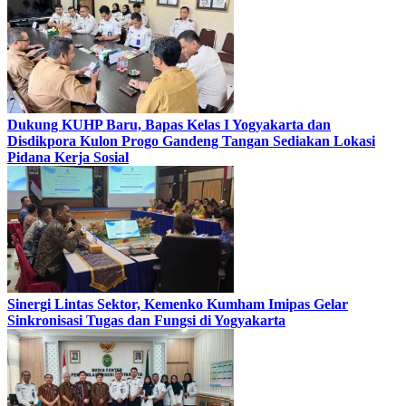
Dukung KUHP Baru, Bapas Kelas I Yogyakarta dan
Disdikpora Kulon Progo Gandeng Tangan Sediakan Lokasi
Pidana Kerja Sosial
Sinergi Lintas Sektor, Kemenko Kumham Imipas Gelar
Sinkronisasi Tugas dan Fungsi di Yogyakarta