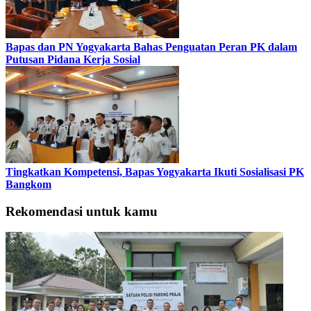
Bapas dan PN Yogyakarta Bahas Penguatan Peran PK dalam
Putusan Pidana Kerja Sosial
Tingkatkan Kompetensi, Bapas Yogyakarta Ikuti Sosialisasi PK
Bangkom
Rekomendasi untuk kamu