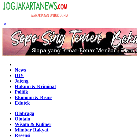
Home
News
DIY
Jateng
Hukum & Kriminal
Politik
Ekonomi & Bisnis
Edutek
Olahraga
Ototain
Wisata & Kuliner
Mimbar Rakyat
Resensi