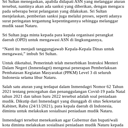
Sri Sultan menegaskan, apabila didapati ASN yang melanggar aturan
tersebut, nantinya akan ada sanksi yang diberikan, dengan mengacu
pada seberapa berat pelangaran yang dilakukan. Sri Sultan
menjelaskan, pemberian sanksi juga melalui proses, seperti adanya
surat peringatan tergantung kepentingannya sehingga melanggar
mudik saaat Nataru.
Sri Sultan juga minta kepada para kepala organisasi perangkat
daerah (OPD) untuk mengawasi ASN di lingkungannya,
“Nanti itu menjadi tanggungjawab Kepala-Kepala Dinas untuk
mengawasi,” imbuh Sri Sultan.
Untuk diketahui, Pemerintah telah menerbitkan Instruksi Menteri
Dalam Negeri (Inmendagri) mengenai penerapan Pemberlakuan
Pembatasan Kegiatan Masyarakat (PPKM) Level 3 di seluruh
Indonesia selama libur Nataru.
Salah satu aturan yang terdapat dalam Inmendagri Nomor 62 Tahun
2021 tentang pencegahan dan penanggulangan Covid-19 pada Natal
tahun 2021 dan tahun baru 2022 tersebut adalah soal peniadaan
mudik. Dikutip dari Inmendagri yang diunggah di situs Sekretariat
Kabinet, Rabu (24/11/2021), para kepala daerah di Indonesia,
diminta untuk melakukan sosialisasi peniadaan mudik Nataru.
Inmendagri tersebut menekankan agar Gubernur dan bupati/wali
kota diminta melakukan sosialisasi peniadaan mudik Nataru kepada