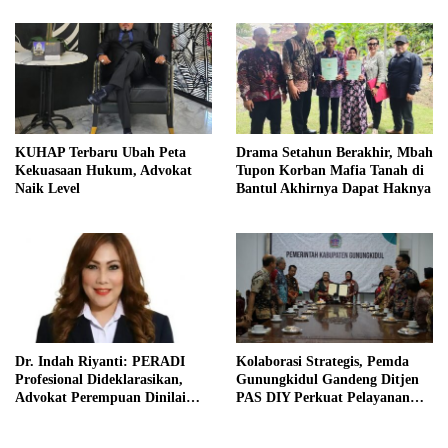
KUHAP Terbaru Ubah Peta
Drama Setahun Berakhir, Mbah
Kekuasaan Hukum, Advokat
Tupon Korban Mafia Tanah di
Naik Level
Bantul Akhirnya Dapat Haknya
Dr. Indah Riyanti: PERADI
Kolaborasi Strategis, Pemda
Profesional Dideklarasikan,
Gunungkidul Gandeng Ditjen
Advokat Perempuan Dinilai
PAS DIY Perkuat Pelayanan
Punya Peran Kunci Menjaga
Publik dan Pemasyarakatan
Integritas Profesi Hukum