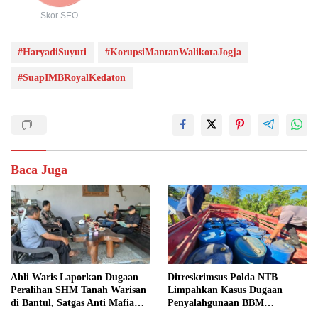
Skor SEO
#HaryadiSuyuti
#KorupsiMantanWalikotaJogja
#SuapIMBRoyalKedaton
Baca Juga
Ahli Waris Laporkan Dugaan
Ditreskrimsus Polda NTB
Peralihan SHM Tanah Warisan
Limpahkan Kasus Dugaan
di Bantul, Satgas Anti Mafia
Penyalahgunaan BBM
Tanah Turun ke Lokasi
Bersubsidi ke Kejaksaan