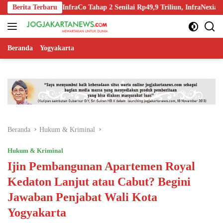
Langsung
Spin-Off InfraCo Tahap 2 Senilai Rp49,9 Triliun, InfraNexia Kelola 11
Berita Terbaru
ke
konten
Beranda
Yogyakarta
Beranda
Hukum & Kriminal
Hukum & Kriminal
Ijin Pembangunan Apartemen Royal
Kedaton Lanjut atau Cabut? Begini
Jawaban Penjabat Wali Kota
Yogyakarta