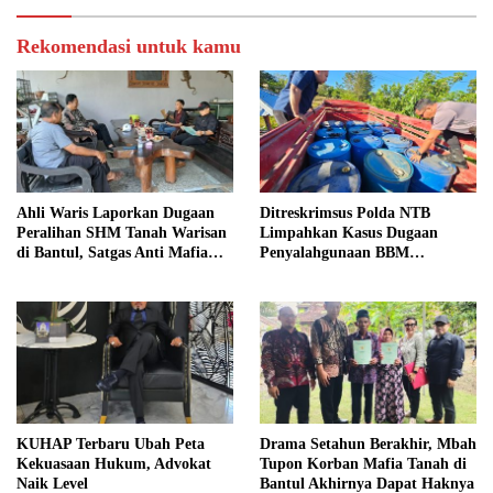
Rekomendasi untuk kamu
Ahli Waris Laporkan Dugaan
Ditreskrimsus Polda NTB
Peralihan SHM Tanah Warisan
Limpahkan Kasus Dugaan
di Bantul, Satgas Anti Mafia
Penyalahgunaan BBM
Tanah Turun ke Lokasi
Bersubsidi ke Kejaksaan
KUHAP Terbaru Ubah Peta
Drama Setahun Berakhir, Mbah
Kekuasaan Hukum, Advokat
Tupon Korban Mafia Tanah di
Naik Level
Bantul Akhirnya Dapat Haknya