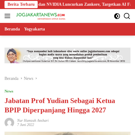
Langsung
oo, Nokia, dan NVIDIA Luncurkan Zankore, Targetkan AI Factory 1 GW
Berita Terbaru
ke
konten
Beranda
Yogyakarta
Beranda
News
News
Jabatan Prof Yudian Sebagai Ketua
BPIP Diperpanjang Hingga 2027
Nur Hamzah Anshari
7 Juni 2022