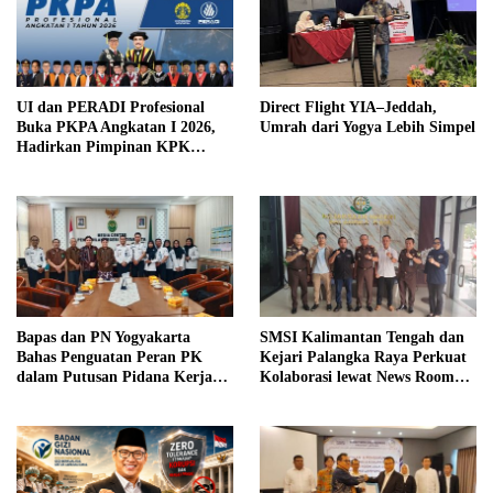
UI dan PERADI Profesional
Direct Flight YIA–Jeddah,
Buka PKPA Angkatan I 2026,
Umrah dari Yogya Lebih Simpel
Hadirkan Pimpinan KPK
hingga Wakil Jaksa Agung
sebagai Pengajar
Bapas dan PN Yogyakarta
SMSI Kalimantan Tengah dan
Bahas Penguatan Peran PK
Kejari Palangka Raya Perkuat
dalam Putusan Pidana Kerja
Kolaborasi lewat News Room
Sosial
Jaga Desa