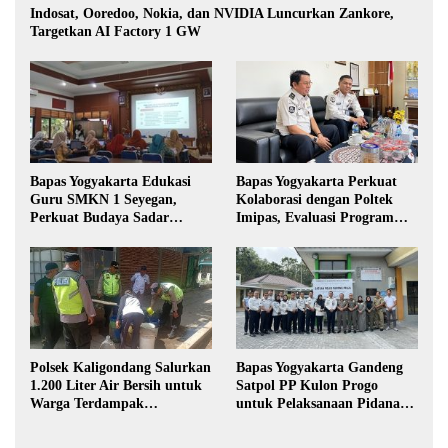
Indosat, Ooredoo, Nokia, dan NVIDIA Luncurkan Zankore,
Targetkan AI Factory 1 GW
Bapas Yogyakarta Edukasi
Bapas Yogyakarta Perkuat
Guru SMKN 1 Seyegan,
Kolaborasi dengan Poltek
Perkuat Budaya Sadar
Imipas, Evaluasi Program
Hukum di Sekolah
Magang Taruna
Polsek Kaligondang Salurkan
Bapas Yogyakarta Gandeng
1.200 Liter Air Bersih untuk
Satpol PP Kulon Progo
Warga Terdampak
untuk Pelaksanaan Pidana
Kekeringan di Purbalingga
Kerja Sosial