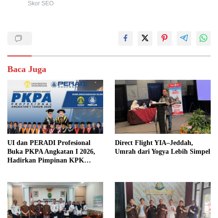
Skor SEO
Baca Juga
UI dan PERADI Profesional
Direct Flight YIA–Jeddah,
Buka PKPA Angkatan I 2026,
Umrah dari Yogya Lebih Simpel
Hadirkan Pimpinan KPK
hingga Wakil Jaksa Agung
sebagai Pengajar