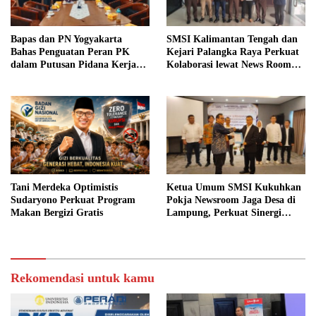
Bapas dan PN Yogyakarta
SMSI Kalimantan Tengah dan
Bahas Penguatan Peran PK
Kejari Palangka Raya Perkuat
dalam Putusan Pidana Kerja
Kolaborasi lewat News Room
Sosial
Jaga Desa
Tani Merdeka Optimistis
Ketua Umum SMSI Kukuhkan
Sudaryono Perkuat Program
Pokja Newsroom Jaga Desa di
Makan Bergizi Gratis
Lampung, Perkuat Sinergi
Kawal Tata Kelola
Pemerintahan Desa
Rekomendasi untuk kamu