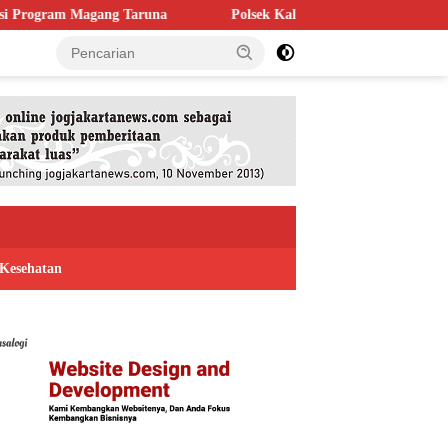
Taruna
Polsek Kaligondang Salurkan 1.200 Liter Air Bersih u
Kesehatan