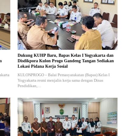
Dukung KUHP Baru, Bapas Kelas I Yogyakarta dan
m
Disdikpora Kulon Progo Gandeng Tangan Sediakan
Lokasi Pidana Kerja Sosial
akarta
KULONPROGO – Balai Pemasyarakatan (Bapas) Kelas I
Yogyakarta resmi menjalin kerja sama dengan Dinas
Pendidikan,…