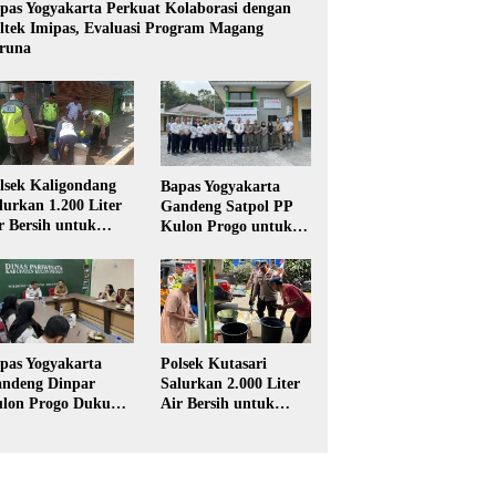
pas Yogyakarta Perkuat Kolaborasi dengan
ltek Imipas, Evaluasi Program Magang
runa
lsek Kaligondang
Bapas Yogyakarta
lurkan 1.200 Liter
Gandeng Satpol PP
r Bersih untuk
Kulon Progo untuk
rga Terdampak
Pelaksanaan Pidana
keringan di
Kerja Sosial
rbalingga
Polsek Kutasari
pas Yogyakarta
Salurkan 2.000 Liter
ndeng Dinpar
Air Bersih untuk
lon Progo Dukung
Warga Terdampak
plementasi Pidana
Kekeringan di
rja Sosial dalam
Purbalingga
UHP Baru