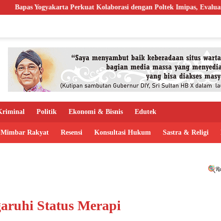
a Perkuat Kolaborasi dengan Poltek Imipas, Evaluasi Program Magang 
riminal
Politik
Ekonomi & Bisnis
Edutek
Mimbar Rakyat
Resensi
Konsultasi Hukum
Sastra & Religi
aruhi Status Merapi