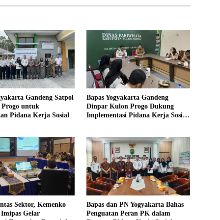
gyakarta Gandeng Satpol
Bapas Yogyakarta Gandeng
 Progo untuk
Dinpar Kulon Progo Dukung
an Pidana Kerja Sosial
Implementasi Pidana Kerja Sosial
dalam KUHP Baru
intas Sektor, Kemenko
Bapas dan PN Yogyakarta Bahas
mipas Gelar
Penguatan Peran PK dalam