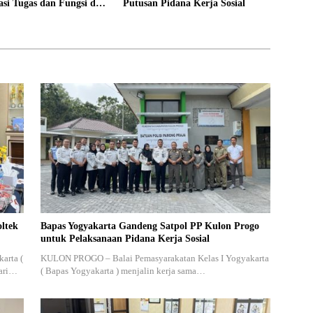
asi Tugas dan Fungsi di
Putusan Pidana Kerja Sosial
ta
ltek
Bapas Yogyakarta Gandeng Satpol PP Kulon Progo
untuk Pelaksanaan Pidana Kerja Sosial
arta (
KULON PROGO – Balai Pemasyarakatan Kelas I Yogyakarta
dari…
( Bapas Yogyakarta ) menjalin kerja sama…