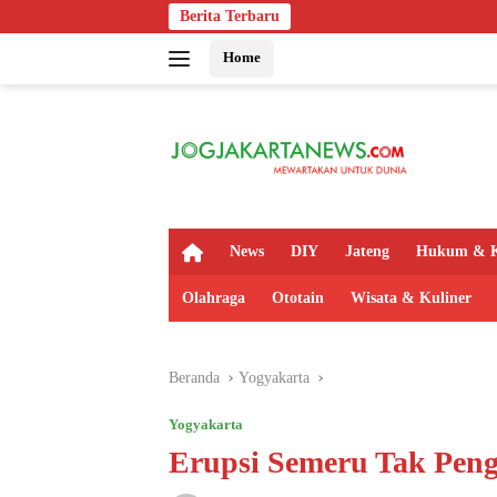
Langsung
Berita Terbaru
Bapas Yogyakart
ke
Home
konten
H
News
DIY
Jateng
Hukum & K
o
m
Olahraga
Ototain
Wisata & Kuliner
e
Beranda
Yogyakarta
Yogyakarta
Erupsi Semeru Tak Peng