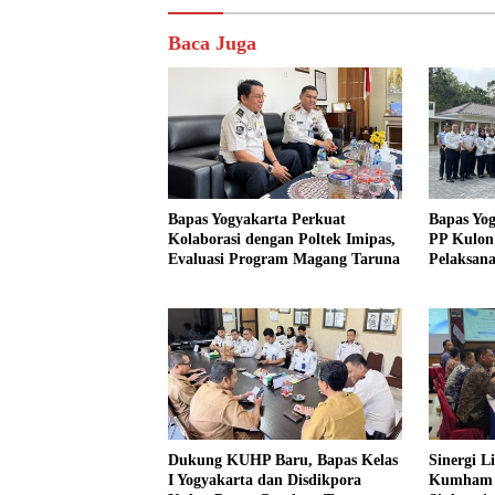
Baca Juga
Bapas Yogyakarta Perkuat
Bapas Yo
Kolaborasi dengan Poltek Imipas,
PP Kulon
Evaluasi Program Magang Taruna
Pelaksana
Dukung KUHP Baru, Bapas Kelas
Sinergi L
I Yogyakarta dan Disdikpora
Kumham I