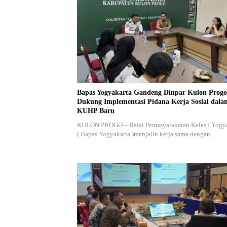
Bapas Yogyakarta Gandeng Dinpar Kulon Progo
Dukung Implementasi Pidana Kerja Sosial dala
KUHP Baru
KULON PROGO – Balai Pemasyarakatan Kelas I Yogy
( Bapas Yogyakarta )menjalin kerja sama dengan…