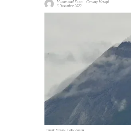
Muhammad Faisal
-
Gunung Merapi
6 Desember 2022
Puncak Merapi. Foto: doc/jn