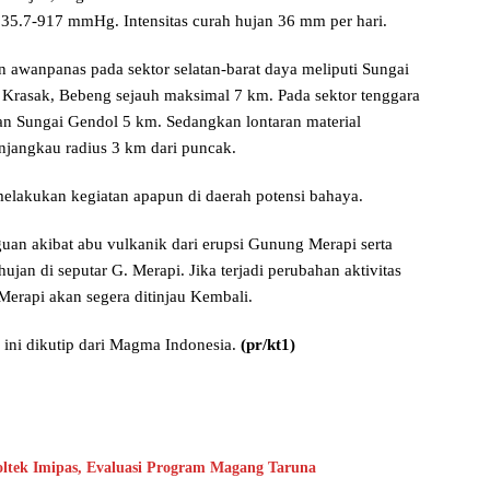
5.7-917 mmHg. Intensitas curah hujan 36 mm per hari.
an awanpanas pada sektor selatan-barat daya meliputi Sungai
Krasak, Bebeng sejauh maksimal 7 km. Pada sektor tenggara
an Sungai Gendol 5 km. Sedangkan lontaran material
menjangkau radius 3 km dari puncak.
akukan kegiatan apapun di daerah potensi bahaya.
uan akibat abu vulkanik dari erupsi Gunung Merapi serta
ujan di seputar G. Merapi. Jika terjadi perubahan aktivitas
Merapi akan segera ditinjau Kembali.
 ini dikutip dari Magma Indonesia.
(pr/kt1)
oltek Imipas, Evaluasi Program Magang Taruna