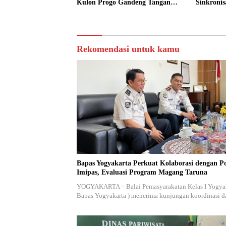
Kulon Progo Gandeng Tangan
Sinkronis
Sediakan Lokasi Pidana Kerja
Yogyakar
Sosial
Rekomendasi untuk kamu
Bapas Yogyakarta Perkuat Kolaborasi dengan Po
Imipas, Evaluasi Program Magang Taruna
YOGYAKARTA – Balai Pemasyarakatan Kelas I Yogyak
Bapas Yogyakarta ) menerima kunjungan koordinasi 