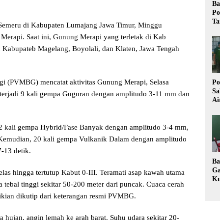
Ba
Po
Ta
 Semeru di Kabupaten Lumajang Jawa Timur, Minggu
Merapi. Saat ini, Gunung Merapi yang terletak di Kab
 Kabupateb Magelang, Boyolali, dan Klaten, Jawa Tengah
ogi (PVMBG) mencatat aktivitas Gunung Merapi, Selasa
Po
Sa
 terjadi 9 kali gempa Guguran dengan amplitudo 3-11 mm dan
Ai
Wa
Ke
Pu
2 kali gempa Hybrid/Fase Banyak dengan amplitudo 3-4 mm,
. Kemudian, 20 kali gempa Vulkanik Dalam dengan amplitudo
-13 detik.
Ba
Ga
elas hingga tertutup Kabut 0-III. Teramati asap kawah utama
Ku
 tebal tinggi sekitar 50-200 meter dari puncak. Cuaca cerah
Im
mikian dikutip dari keterangan resmi PVMBG.
Ke
K
 hujan, angin lemah ke arah barat. Suhu udara sekitar 20-