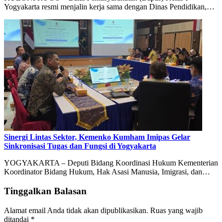
Yogyakarta resmi menjalin kerja sama dengan Dinas Pendidikan,…
Sinergi Lintas Sektor, Kemenko Kumham Imipas Gelar
Sinkronisasi Tugas dan Fungsi di Yogyakarta
YOGYAKARTA – Deputi Bidang Koordinasi Hukum Kementerian
Koordinator Bidang Hukum, Hak Asasi Manusia, Imigrasi, dan…
Tinggalkan Balasan
Alamat email Anda tidak akan dipublikasikan.
Ruas yang wajib
ditandai
*