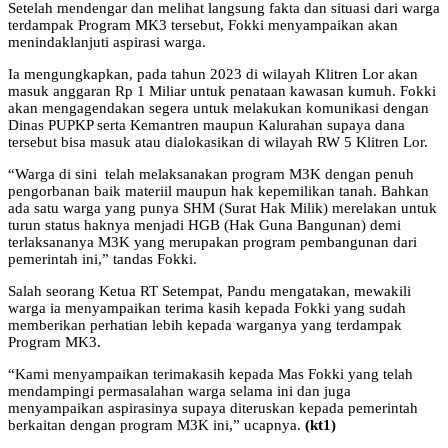
Setelah mendengar dan melihat langsung fakta dan situasi dari warga
terdampak Program MK3 tersebut, Fokki menyampaikan akan
menindaklanjuti aspirasi warga.
Ia mengungkapkan, pada tahun 2023 di wilayah Klitren Lor akan
masuk anggaran Rp 1 Miliar untuk penataan kawasan kumuh. Fokki
akan mengagendakan segera untuk melakukan komunikasi dengan
Dinas PUPKP serta Kemantren maupun Kalurahan supaya dana
tersebut bisa masuk atau dialokasikan di wilayah RW 5 Klitren Lor.
“Warga di sini telah melaksanakan program M3K dengan penuh
pengorbanan baik materiil maupun hak kepemilikan tanah. Bahkan
ada satu warga yang punya SHM (Surat Hak Milik) merelakan untuk
turun status haknya menjadi HGB (Hak Guna Bangunan) demi
terlaksananya M3K yang merupakan program pembangunan dari
pemerintah ini,” tandas Fokki.
Salah seorang Ketua RT Setempat, Pandu mengatakan, mewakili
warga ia menyampaikan terima kasih kepada Fokki yang sudah
memberikan perhatian lebih kepada warganya yang terdampak
Program MK3.
“Kami menyampaikan terimakasih kepada Mas Fokki yang telah
mendampingi permasalahan warga selama ini dan juga
menyampaikan aspirasinya supaya diteruskan kepada pemerintah
berkaitan dengan program M3K ini,” ucapnya.
(kt1)