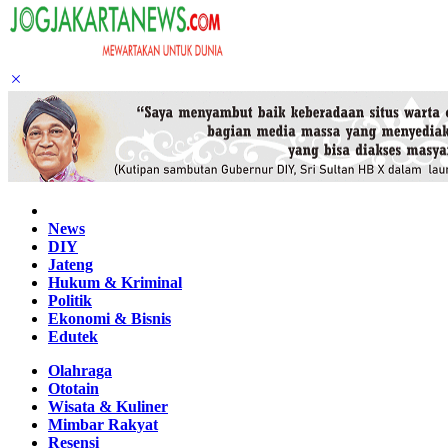
Home
News
DIY
Jateng
Hukum & Kriminal
Politik
Ekonomi & Bisnis
Edutek
Olahraga
Ototain
Wisata & Kuliner
Mimbar Rakyat
Resensi