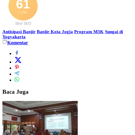
61
/ 100
Skor SEO
Antisipasi Banjir
Banjir Kota Jogja
Program M3K
Sungai di
Yogyakarta
Komentar
Baca Juga