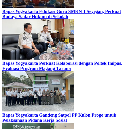
Bapas Yogyakarta Edukasi Guru SMKN 1 Seyegan, Perkuat
Budaya Sadar Hukum di Sekolah
Bapas Yogyakarta Perkuat Kolaborasi dengan Poltek Imipas,
Evaluasi Program Magang Taruna
Bapas Yogyakarta Gandeng Satpol PP Kulon Progo untuk
Pelaksanaan Pidana Kerja Sosial