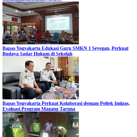
Bapas Yogyakarta Edukasi Guru SMKN 1 Seyegan, Perkuat
Budaya Sadar Hukum di Sekolah
Bapas Yogyakarta Perkuat Kolaborasi dengan Poltek Imipas,
Evaluasi Program Magang Taruna