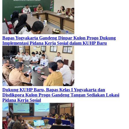
Bapas Yogyakarta Gandeng Dinpar Kulon Progo Dukung
Implementasi Pidana Kerja Sosial dalam KUHP Baru
Dukung KUHP Baru, Bapas Kelas I Yogyakarta dan
Disdikpora Kulon Progo Gandeng Tangan Sediakan Lokasi
Pidana Kerja Sosial