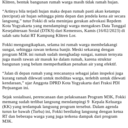
Klitren, bentuk bangunan rumah warga masih tidak ramah hujan.
“Artinya bila terjadi hujan maka depan rumah pasti akan ketampu
(terciprat) air hujan sehingga pintu depan dan jendela kena air secara
langsung,” tutur Fokki di sela meninjau gerakan advokasi Repdem
Kota Yogyakarta yang mendampingi warga mengakses Data Tunggal
Kesejahteraan Sosial (DTKS) dari Kemensos, Kamis (16/02/2023) di
salah satu balai RT Kampung Klitren Lor.
Fokki mengungikapkan, selama ini rumah warga membelakangi
sungai, sehingga rawan terkena banjir. Meski sekarang dengan
program M3K ini rumah sudah menghadap sungai, namun ternyata
juga masih rawan air masuk ke dalam rumah, karena struktur
bangunan yang belum memperhatikan penahan air yang efektif.
“Jalan di depan rumah yang rencananya sebagai jalan inspeksi juga
kurang ramah dilewati untuk mobilitas warga, terlebih untuk dilewati
kendaraan,” ujar Anggota DPRD Kota Yogyakarta dari Fraksi PDI
Perjuangan ini.
Sejak sosialisasi, perencanaan dan pelaksanaan Program M3K, Fokki
memang sudah terlibat langsung mendampingi 9 Kepala Keluarga
(KK) yang terdampak langsung program tersebut. Dalam agenda
turun ke bawah (Turba) ini, Fokki berdialog langsung dengan ketua
RT dan beberapa warga yang juga terkena dampak dari program
M3K.