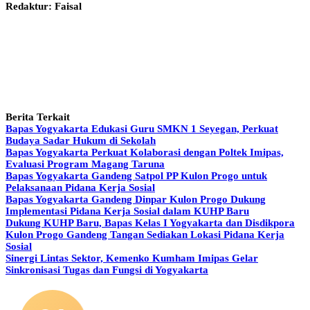
Redaktur: Faisal
Berita Terkait
Bapas Yogyakarta Edukasi Guru SMKN 1 Seyegan, Perkuat
Budaya Sadar Hukum di Sekolah
Bapas Yogyakarta Perkuat Kolaborasi dengan Poltek Imipas,
Evaluasi Program Magang Taruna
Bapas Yogyakarta Gandeng Satpol PP Kulon Progo untuk
Pelaksanaan Pidana Kerja Sosial
Bapas Yogyakarta Gandeng Dinpar Kulon Progo Dukung
Implementasi Pidana Kerja Sosial dalam KUHP Baru
Dukung KUHP Baru, Bapas Kelas I Yogyakarta dan Disdikpora
Kulon Progo Gandeng Tangan Sediakan Lokasi Pidana Kerja
Sosial
Sinergi Lintas Sektor, Kemenko Kumham Imipas Gelar
Sinkronisasi Tugas dan Fungsi di Yogyakarta