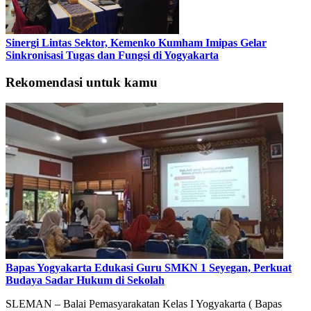
Sinergi Lintas Sektor, Kemenko Kumham Imipas Gelar
Sinkronisasi Tugas dan Fungsi di Yogyakarta
Rekomendasi untuk kamu
Bapas Yogyakarta Edukasi Guru SMKN 1 Seyegan, Perkuat
Budaya Sadar Hukum di Sekolah
SLEMAN – Balai Pemasyarakatan Kelas I Yogyakarta ( Bapas