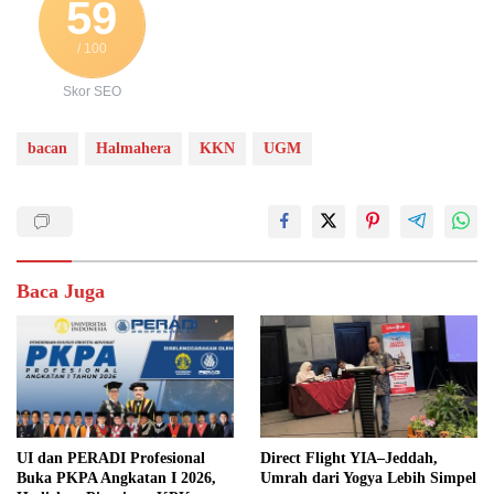
59
/ 100
Skor SEO
bacan
Halmahera
KKN
UGM
Baca Juga
UI dan PERADI Profesional
Direct Flight YIA–Jeddah,
Buka PKPA Angkatan I 2026,
Umrah dari Yogya Lebih Simpel