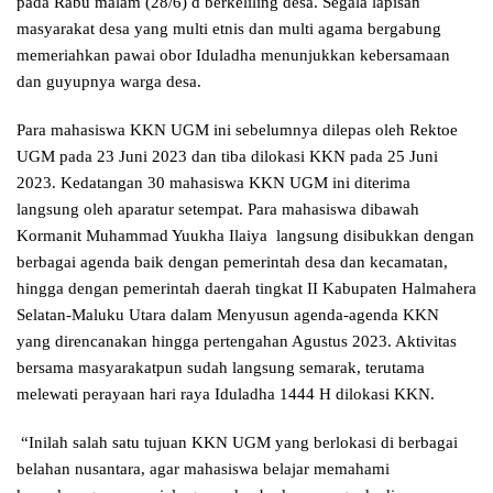
pada Rabu malam (28/6) d berkeliling desa. Segala lapisan
masyarakat desa yang multi etnis dan multi agama bergabung
memeriahkan pawai obor Iduladha menunjukkan kebersamaan
dan guyupnya warga desa.
Para mahasiswa KKN UGM ini sebelumnya dilepas oleh Rektoe
UGM pada 23 Juni 2023 dan tiba dilokasi KKN pada 25 Juni
2023. Kedatangan 30 mahasiswa KKN UGM ini diterima
langsung oleh aparatur setempat. Para mahasiswa dibawah
Kormanit Muhammad Yuukha Ilaiya langsung disibukkan dengan
berbagai agenda baik dengan pemerintah desa dan kecamatan,
hingga dengan pemerintah daerah tingkat II Kabupaten Halmahera
Selatan-Maluku Utara dalam Menyusun agenda-agenda KKN
yang direncanakan hingga pertengahan Agustus 2023. Aktivitas
bersama masyarakatpun sudah langsung semarak, terutama
melewati perayaan hari raya Iduladha 1444 H dilokasi KKN.
“Inilah salah satu tujuan KKN UGM yang berlokasi di berbagai
belahan nusantara, agar mahasiswa belajar memahami