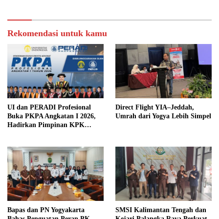
Pemerintahan Desa
Rekomendasi untuk kamu
UI dan PERADI Profesional
Direct Flight YIA–Jeddah,
Buka PKPA Angkatan I 2026,
Umrah dari Yogya Lebih Simpel
Hadirkan Pimpinan KPK
hingga Wakil Jaksa Agung
sebagai Pengajar
Bapas dan PN Yogyakarta
SMSI Kalimantan Tengah dan
Bahas Penguatan Peran PK
Kejari Palangka Raya Perkuat