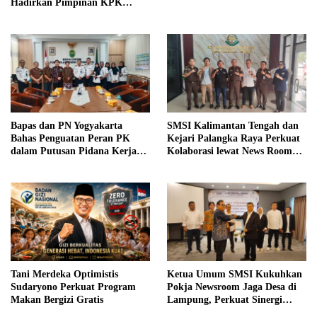
Hadirkan Pimpinan KPK
hingga Wakil Jaksa Agung
sebagai Pengajar
Bapas dan PN Yogyakarta
SMSI Kalimantan Tengah dan
Bahas Penguatan Peran PK
Kejari Palangka Raya Perkuat
dalam Putusan Pidana Kerja
Kolaborasi lewat News Room
Sosial
Jaga Desa
Tani Merdeka Optimistis
Ketua Umum SMSI Kukuhkan
Sudaryono Perkuat Program
Pokja Newsroom Jaga Desa di
Makan Bergizi Gratis
Lampung, Perkuat Sinergi
Kawal Tata Kelola