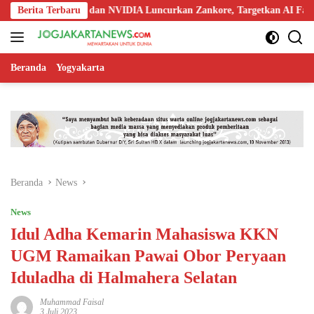
Langsung
oo, Nokia, dan NVIDIA Luncurkan Zankore, Targetkan AI Factory 1 GW
Berita Terbaru
ke
konten
Beranda
Yogyakarta
Beranda
News
News
Idul Adha Kemarin Mahasiswa KKN
UGM Ramaikan Pawai Obor Peryaan
Iduladha di Halmahera Selatan
Muhammad Faisal
3 Juli 2023