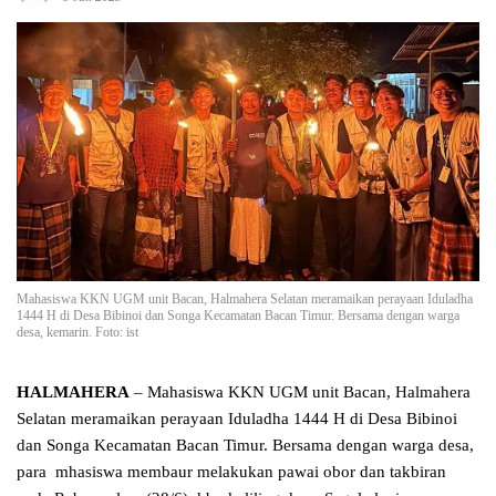
Mahasiswa KKN UGM unit Bacan, Halmahera Selatan meramaikan perayaan Iduladha
1444 H di Desa Bibinoi dan Songa Kecamatan Bacan Timur. Bersama dengan warga
desa, kemarin. Foto: ist
HALMAHERA
– Mahasiswa KKN UGM unit Bacan, Halmahera
Selatan meramaikan perayaan Iduladha 1444 H di Desa Bibinoi
dan Songa Kecamatan Bacan Timur. Bersama dengan warga desa,
para mhasiswa membaur melakukan pawai obor dan takbiran