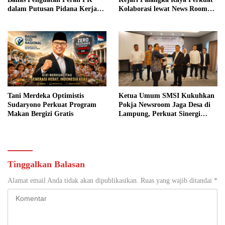
dalam Putusan Pidana Kerja
Kolaborasi lewat News Room
Sosial
Jaga Desa
Tani Merdeka Optimistis
Ketua Umum SMSI Kukuhkan
Sudaryono Perkuat Program
Pokja Newsroom Jaga Desa di
Makan Bergizi Gratis
Lampung, Perkuat Sinergi
Kawal Tata Kelola
Pemerintahan Desa
Tinggalkan Balasan
Alamat email Anda tidak akan dipublikasikan.
Ruas yang wajib ditandai
*