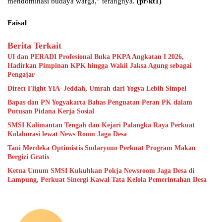
mendominasi budaya warga,” terangnya.
(pr/kt1)
Faisal
Berita Terkait
UI dan PERADI Profesional Buka PKPA Angkatan I 2026,
Hadirkan Pimpinan KPK hingga Wakil Jaksa Agung sebagai
Pengajar
Direct Flight YIA–Jeddah, Umrah dari Yogya Lebih Simpel
Bapas dan PN Yogyakarta Bahas Penguatan Peran PK dalam
Putusan Pidana Kerja Sosial
SMSI Kalimantan Tengah dan Kejari Palangka Raya Perkuat
Kolaborasi lewat News Room Jaga Desa
Tani Merdeka Optimistis Sudaryono Perkuat Program Makan
Bergizi Gratis
Ketua Umum SMSI Kukuhkan Pokja Newsroom Jaga Desa di
Lampung, Perkuat Sinergi Kawal Tata Kelola Pemerintahan Desa