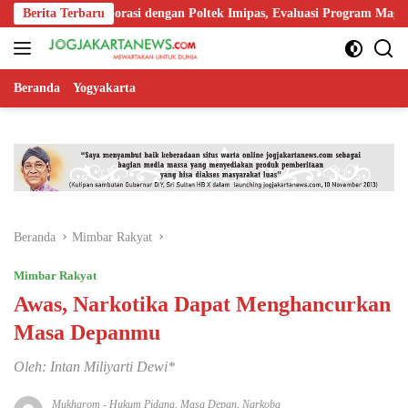
Langsung
uat Kolaborasi dengan Poltek Imipas, Evaluasi Program Magang Taruna
Berita Terbaru
ke
konten
Beranda
Yogyakarta
Beranda
Mimbar Rakyat
Mimbar Rakyat
Awas, Narkotika Dapat Menghancurkan
Masa Depanmu
Oleh: Intan Miliyarti Dewi*
Mukharom
-
Hukum Pidana
,
Masa Depan
,
Narkoba