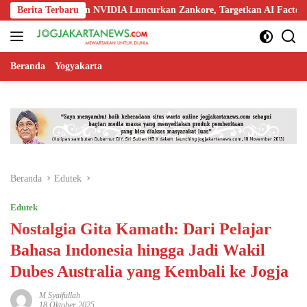
Langsung
 Nokia, dan NVIDIA Luncurkan Zankore, Targetkan AI Factory 1 GW
Berita Terbaru
ke
konten
Beranda
Yogyakarta
Beranda
Edutek
Edutek
Nostalgia Gita Kamath: Dari Pelajar
Bahasa Indonesia hingga Jadi Wakil
Dubes Australia yang Kembali ke Jogja
M Syaifullah
18 Oktober 2025