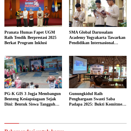
Pranata Humas Fapet UGM
SMA Global Darussalam
Raih Tendik Berprestasi 2025
Academy Yogyakarta Tawarkan
Berkat Program Inklusi
Pendidikan Internasional
Berbasis Nilai Islam: Siap
Masuk Perguruan Tinggi Luar
Negeri Terkemuka
PG-K GIS 3 Jogja Membangun
Gunungkidul Raih
Benteng Kesiapsiagaan Sejak
Penghargaan Swasti Saba
Dini: Bentuk Siswa Tangguh
Padapa 2025: Bukti Komitmen
Bencana
Mewujudkan Kabupaten Sehat