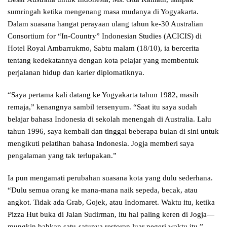
sumringah ketika mengenang masa mudanya di Yogyakarta.
Dalam suasana hangat perayaan ulang tahun ke-30 Australian
Consortium for “In-Country” Indonesian Studies (ACICIS) di
Hotel Royal Ambarrukmo, Sabtu malam (18/10), ia bercerita
tentang kedekatannya dengan kota pelajar yang membentuk
perjalanan hidup dan karier diplomatiknya.
“Saya pertama kali datang ke Yogyakarta tahun 1982, masih
remaja,” kenangnya sambil tersenyum. “Saat itu saya sudah
belajar bahasa Indonesia di sekolah menengah di Australia. Lalu
tahun 1996, saya kembali dan tinggal beberapa bulan di sini untuk
mengikuti pelatihan bahasa Indonesia. Jogja memberi saya
pengalaman yang tak terlupakan.”
Ia pun mengamati perubahan suasana kota yang dulu sederhana.
“Dulu semua orang ke mana-mana naik sepeda, becak, atau
angkot. Tidak ada Grab, Gojek, atau Indomaret. Waktu itu, ketika
Pizza Hut buka di Jalan Sudirman, itu hal paling keren di Jogja—
mungkin bahkan satu-satunya restoran luar negeri waktu itu,”