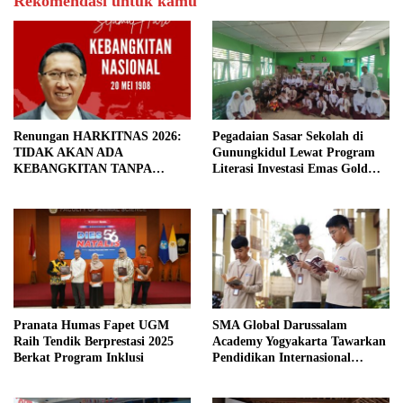
Rekomendasi untuk kamu
Renungan HARKITNAS 2026:
Pegadaian Sasar Sekolah di
TIDAK AKAN ADA
Gunungkidul Lewat Program
KEBANGKITAN TANPA
Literasi Investasi Emas Gold
PENDIDIKAN BERMUTU
Generation
Pranata Humas Fapet UGM
SMA Global Darussalam
Raih Tendik Berprestasi 2025
Academy Yogyakarta Tawarkan
Berkat Program Inklusi
Pendidikan Internasional
Berbasis Nilai Islam: Siap
Masuk Perguruan Tinggi Luar