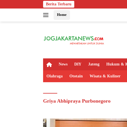
Langsung
Berita Terbaru
ke
Home
konten
H
News
DIY
Jateng
Hukum & K
o
m
Olahraga
Ototain
Wisata & Kuliner
e
Griya Abhipraya Purbonegoro