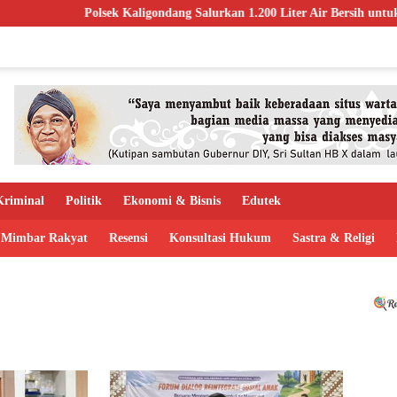
Polsek Kaligondang Salurkan 1.200 Liter Air Bersih untuk Warga Te
riminal
Politik
Ekonomi & Bisnis
Edutek
Mimbar Rakyat
Resensi
Konsultasi Hukum
Sastra & Religi