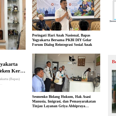
Peringati Hari Anak Nasional, Bapas
Yogyakarta Bersama PKBI DIY Gelar
Forum Dialog Reintegrasi Sosial Anak
B
gyakarta
eken Kerja
osial
karta (Bapas)
n…
Sesmenko Bidang Hukum, Hak Asasi
Manusia, Imigrasi, dan Pemasyarakatan
Tinjau Layanan Griya Abhipraya
Purbonegoro, Dorong Penguatan
Pembimbingan Klien Pemasyarakatan