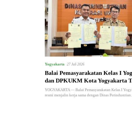
Yogyakarta
27 Juli 2026
Balai Pemasyarakatan Kelas I Yo
dan DPKUKM Kota Yogyakarta T
Sama Pelaksanaan Pidana Kerja S
YOGYAKARTA — Balai Pemasyarakatan Kelas I Yogya
resmi menjalin kerja sama dengan Dinas Perindustria