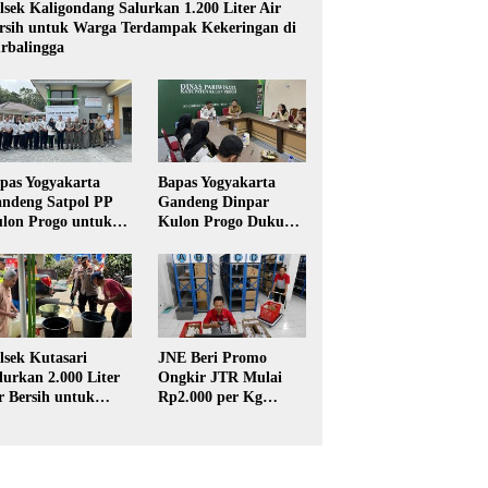
lsek Kaligondang Salurkan 1.200 Liter Air
rsih untuk Warga Terdampak Kekeringan di
rbalingga
pas Yogyakarta
Bapas Yogyakarta
ndeng Satpol PP
Gandeng Dinpar
lon Progo untuk
Kulon Progo Dukung
laksanaan Pidana
Implementasi Pidana
rja Sosial
Kerja Sosial dalam
KUHP Baru
lsek Kutasari
JNE Beri Promo
lurkan 2.000 Liter
Ongkir JTR Mulai
r Bersih untuk
Rp2.000 per Kg
rga Terdampak
untuk Pengiriman ke
keringan di
Seluruh Pulau Jawa
rbalingga