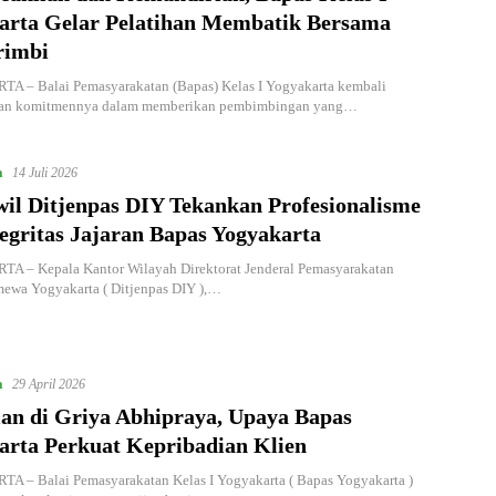
arta Gelar Pelatihan Membatik Bersama
rimbi
 – Balai Pemasyarakatan (Bapas) Kelas I Yogyakarta kembali
an komitmennya dalam memberikan pembimbingan yang…
a
14 Juli 2026
il Ditjenpas DIY Tekankan Profesionalisme
egritas Jajaran Bapas Yogyakarta
 – Kepala Kantor Wilayah Direktorat Jenderal Pemasyarakatan
mewa Yogyakarta ( Ditjenpas DIY ),…
a
29 April 2026
ian di Griya Abhipraya, Upaya Bapas
arta Perkuat Kepribadian Klien
 – Balai Pemasyarakatan Kelas I Yogyakarta ( Bapas Yogyakarta )