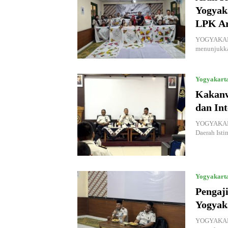
Yogyak
LPK A
YOGYAKARTA
menunjukk
Yogyakart
Kakanw
dan Int
YOGYAKARTA
Daerah Isti
Yogyakart
Pengaj
Yogyak
YOGYAKARTA