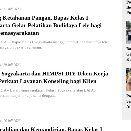
Po
Be
a
21 Juli 2026
Pu
 Ketahanan Pangan, Bapas Kelas I
rta Gelar Pelatihan Budidaya Lele bagi
Pemasyarakatan
 — Bapas Kelas I Yogyakarta menggelar pelatihan budidaya lele
n galon bekas bagi enam…
Ba
Ga
Ku
a
Pe
20 Juli 2026
Ke
Yogyakarta dan HIMPSI DIY Teken Kerja
Perkuat Layanan Konseling bagi Klien
 – Balai Pemasyarakatan Kelas I Yogyakarta atau BAPAS
 resmi menjalin kerja sama dengan…
Po
Sa
Ai
Wa
Ke
a
16 Juli 2026
Pu
eahlian dan Kemandirian, Bapas Kelas I