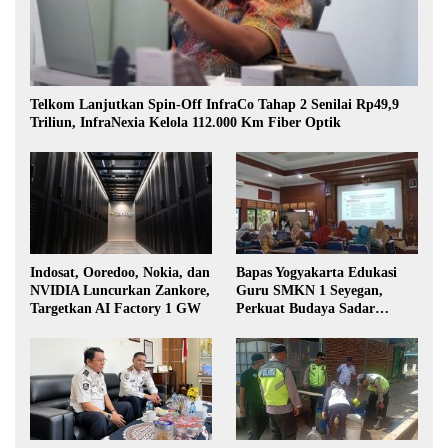
Telkom Lanjutkan Spin-Off InfraCo Tahap 2 Senilai Rp49,9
Triliun, InfraNexia Kelola 112.000 Km Fiber Optik
Indosat, Ooredoo, Nokia, dan
Bapas Yogyakarta Edukasi
NVIDIA Luncurkan Zankore,
Guru SMKN 1 Seyegan,
Targetkan AI Factory 1 GW
Perkuat Budaya Sadar
Hukum di Sekolah