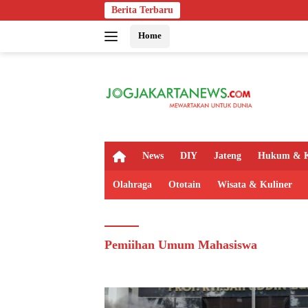
Langsung
Berita Terbaru
ke
Home
konten
H
News
DIY
Jateng
Hukum & K
o
m
Olahraga
Ototain
Wisata & Kuliner
e
Pemiihan Umum Mahasiswa