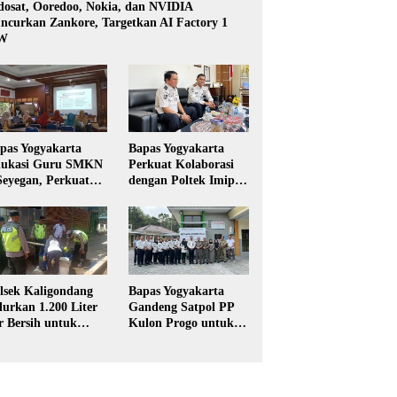
dosat, Ooredoo, Nokia, dan NVIDIA
ncurkan Zankore, Targetkan AI Factory 1
W
pas Yogyakarta
Bapas Yogyakarta
ukasi Guru SMKN
Perkuat Kolaborasi
Seyegan, Perkuat
dengan Poltek Imipas,
daya Sadar
Evaluasi Program
kum di Sekolah
Magang Taruna
lsek Kaligondang
Bapas Yogyakarta
lurkan 1.200 Liter
Gandeng Satpol PP
r Bersih untuk
Kulon Progo untuk
rga Terdampak
Pelaksanaan Pidana
keringan di
Kerja Sosial
rbalingga