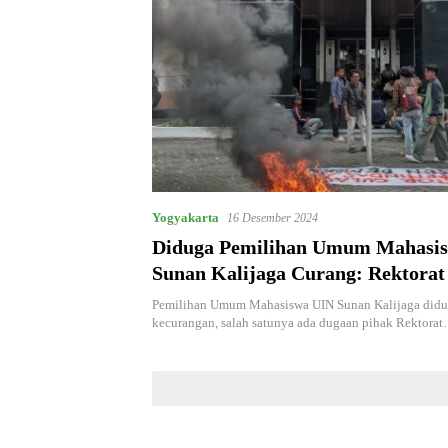
Yogyakarta
16 Desember 2024
Diduga Pemilihan Umum Mahasi
Sunan Kalijaga Curang: Rektorat 
Aliansi Mahasiswa UIN Sunan Kal
Pemilihan Umum Mahasiswa UIN Sunan Kalijaga didu
Bakar Ban
kecurangan, salah satunya ada dugaan pihak Rektora