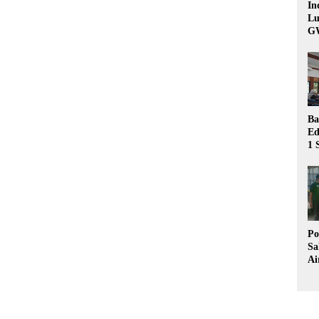
In
Lu
G
Ba
Ed
1 
Bu
Hu
Po
Sa
Ai
Wa
Ke
Pu