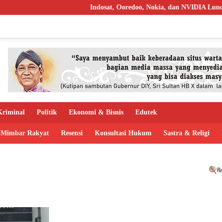
Indosat, Ooredoo, Nokia, dan NVIDIA Luncurkan 
riminal
Politik
Ekonomi & Bisnis
Edutek
Mimbar Rakyat
Resensi
Konsultasi Hukum
Sastra & Religi