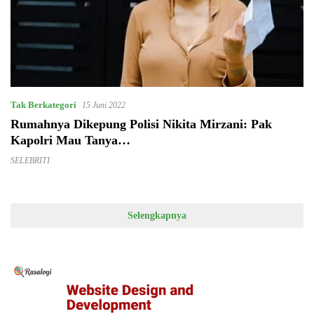
Tak Berkategori
15 Juni 2022
Rumahnya Dikepung Polisi Nikita Mirzani: Pak
Kapolri Mau Tanya…
SELEBRITI
Selengkapnya