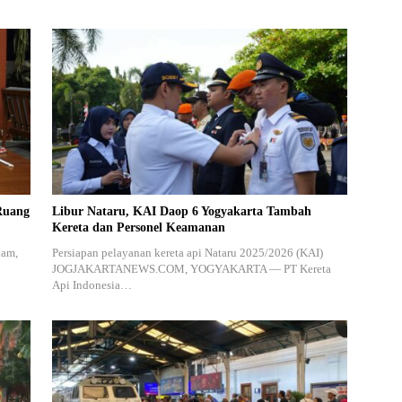
Ruang
Libur Nataru, KAI Daop 6 Yogyakarta Tambah
Kereta dan Personel Keamanan
lam,
Persiapan pelayanan kereta api Nataru 2025/2026 (KAI)
JOGJAKARTANEWS.COM, YOGYAKARTA — PT Kereta
Api Indonesia…