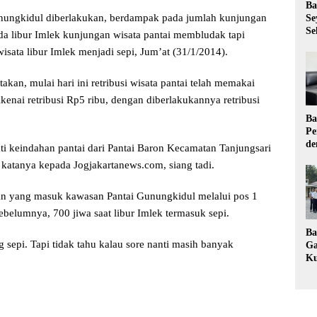
Ba
unungkidul diberlakukan, berdampak pada jumlah kunjungan
Se
Se
ada libur Imlek kunjungan wisata pantai membludak tapi
wisata libur Imlek menjadi sepi, Jum’at (31/1/2014).
kan, mulai hari ini retribusi wisata pantai telah memakai
enai retribusi Rp5 ribu, dengan diberlakukannya retribusi
Ba
Pe
de
ti keindahan pantai dari Pantai Baron Kecamatan Tanjungsari
Ev
katanya kepada Jogjakartanews.com, siang tadi.
Ma
wan yang masuk kawasan Pantai Gunungkidul melalui pos 1
ebelumnya, 700 jiwa saat libur Imlek termasuk sepi.
Ba
g sepi. Tapi tidak tahu kalau sore nanti masih banyak
Ga
Ku
Pe
Ke