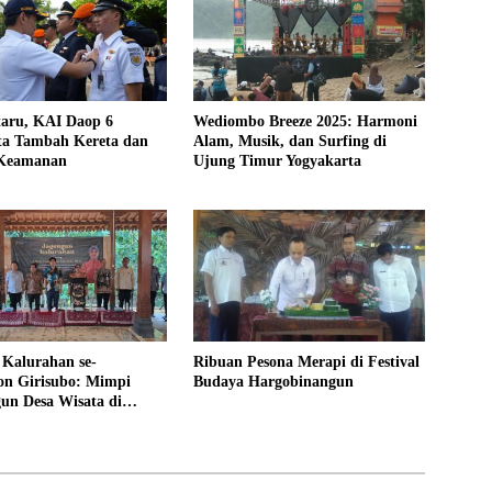
taru, KAI Daop 6
Wediombo Breeze 2025: Harmoni
ta Tambah Kereta dan
Alam, Musik, dan Surfing di
 Keamanan
Ujung Timur Yogyakarta
 Kalurahan se-
Ribuan Pesona Merapi di Festival
n Girisubo: Mimpi
Budaya Hargobinangun
n Desa Wisata di
, Pucung