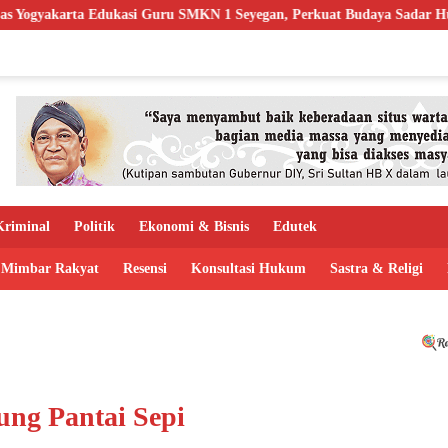
Guru SMKN 1 Seyegan, Perkuat Budaya Sadar Hukum di Sekolah
riminal
Politik
Ekonomi & Bisnis
Edutek
Mimbar Rakyat
Resensi
Konsultasi Hukum
Sastra & Religi
ung Pantai Sepi