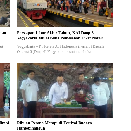
 dan
Persiapan Libur Akhir Tahun, KAI Daop 6
Yogyakarta Mulai Buka Pemesanan Tiket Nataru
ut
Yogyakarta – PT Kereta Api Indonesia (Persero) Daerah
Operasi 6 (Daop 6) Yogyakarta resmi membuka…
Mimpi
Ribuan Pesona Merapi di Festival Budaya
Hargobinangun