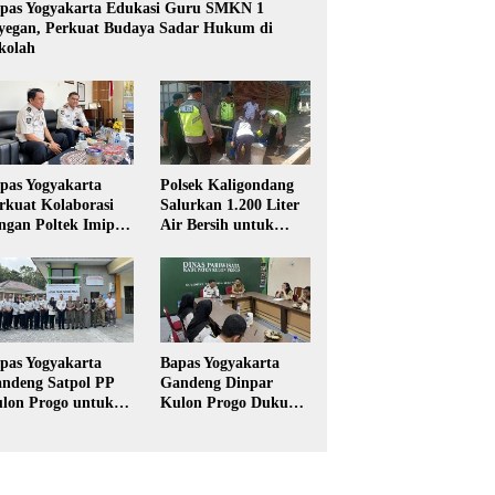
pas Yogyakarta Edukasi Guru SMKN 1
yegan, Perkuat Budaya Sadar Hukum di
kolah
pas Yogyakarta
Polsek Kaligondang
rkuat Kolaborasi
Salurkan 1.200 Liter
ngan Poltek Imipas,
Air Bersih untuk
aluasi Program
Warga Terdampak
gang Taruna
Kekeringan di
Purbalingga
pas Yogyakarta
Bapas Yogyakarta
ndeng Satpol PP
Gandeng Dinpar
lon Progo untuk
Kulon Progo Dukung
laksanaan Pidana
Implementasi Pidana
rja Sosial
Kerja Sosial dalam
KUHP Baru