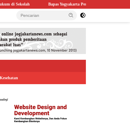
Bapas Yogyakarta Perkuat Kolaborasi dengan Poltek Imipas, Evaluas
Kesehatan