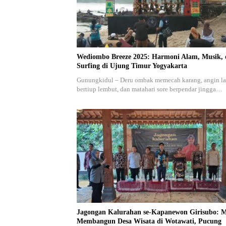
Wediombo Breeze 2025: Harmoni Alam, Musik,
Surfing di Ujung Timur Yogyakarta
Gunungkidul – Deru ombak memecah karang, angin la
bertiup lembut, dan matahari sore berpendar jingga…
Jagongan Kalurahan se-Kapanewon Girisubo: 
Membangun Desa Wisata di Wotawati, Pucung