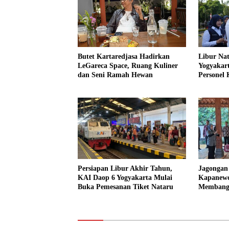
Butet Kartaredjasa Hadirkan
Libur Na
LeGareca Space, Ruang Kuliner
Yogyakar
dan Seni Ramah Hewan
Personel
Persiapan Libur Akhir Tahun,
Jagongan
KAI Daop 6 Yogyakarta Mulai
Kapanewo
Buka Pemesanan Tiket Nataru
Membangu
Wotawati