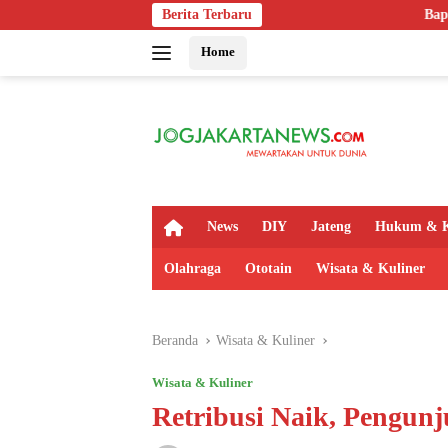
Langsung
Berita Terbaru
Bapas Yogyakarta Edukasi 
ke
Home
konten
H
News
DIY
Jateng
Hukum & K
o
m
Olahraga
Ototain
Wisata & Kuliner
e
Beranda
Wisata & Kuliner
Wisata & Kuliner
Retribusi Naik, Pengunj