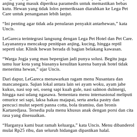
anjing yang masuk diperiksa paramedis untuk memastikan bebas
kutu. Hewan yang tidak lolos pemeriksaan diarahkan ke Lega Pet
Care untuk penanganan lebih lanjut.
“Ini penting agar tidak ada penularan penyakit antarhewan,” kata
Uncis.
LeGareca terintegrasi langsung dengan Lega Pet Hotel dan Pet Care.
Layanannya mencakup penitipan anjing, kucing, hingga reptil
seperti ular. Klinik hewan berada di bagian belakang kawasan.
“Warga Jogja yang mau bepergian jadi punya solusi. Begitu juga
tamu luar kota yang biasanya kesulitan karena banyak hotel tidak
menerima hewan,” ujar Uncis.
Dari dapur, LeGareca menawarkan ragam menu Nusantara dan
mancanegara. Sajian lokal antara lain sei ayam woku, ayam jahe
kukus, nasi sop sei, oseng sapi kuah gule, nasi salmon dulmergi,
hingga nasi udang ngasawa. Sementara menu internasional meliputi
omurice sei sapi, laksa hakau majapai, serta aneka pastry dan
pencuci mulut seperti panna cotta, bola tiramisu, dan bronis
Kartaredjasa. Tersedia pula menu khusus anak dengan porsi dan cita
rasa yang disesuaikan.
“Harganya kami buat ramah keluarga,” kata Uncis. Menu dibanderol
mulai Rp25 ribu, dan seluruh hidangan dipastikan halal.