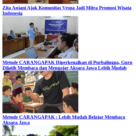
Zita Anjani Ajak Komunitas Vespa Jadi Mitra Promosi Wisata
Indonesia
Metode CARANGAPAK Diperkenalkan di Purbalingga, Guru
Dilatih Membaca dan Mengajar Aksara Jawa Lebih Mudah
Metode CARANGAPAK : Lebih Mudah Belajar Membaca
Aksara Jawa