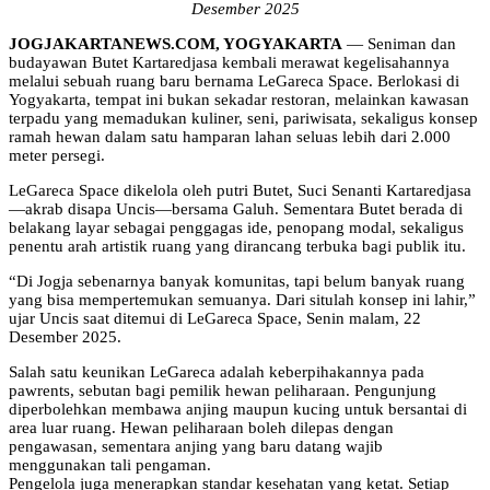
Desember 2025
JOGJAKARTANEWS.COM, YOGYAKARTA
— Seniman dan
budayawan Butet Kartaredjasa kembali merawat kegelisahannya
melalui sebuah ruang baru bernama LeGareca Space. Berlokasi di
Yogyakarta, tempat ini bukan sekadar restoran, melainkan kawasan
terpadu yang memadukan kuliner, seni, pariwisata, sekaligus konsep
ramah hewan dalam satu hamparan lahan seluas lebih dari 2.000
meter persegi.
LeGareca Space dikelola oleh putri Butet, Suci Senanti Kartaredjasa
—akrab disapa Uncis—bersama Galuh. Sementara Butet berada di
belakang layar sebagai penggagas ide, penopang modal, sekaligus
penentu arah artistik ruang yang dirancang terbuka bagi publik itu.
“Di Jogja sebenarnya banyak komunitas, tapi belum banyak ruang
yang bisa mempertemukan semuanya. Dari situlah konsep ini lahir,”
ujar Uncis saat ditemui di LeGareca Space, Senin malam, 22
Desember 2025.
Salah satu keunikan LeGareca adalah keberpihakannya pada
pawrents, sebutan bagi pemilik hewan peliharaan. Pengunjung
diperbolehkan membawa anjing maupun kucing untuk bersantai di
area luar ruang. Hewan peliharaan boleh dilepas dengan
pengawasan, sementara anjing yang baru datang wajib
menggunakan tali pengaman.
Pengelola juga menerapkan standar kesehatan yang ketat. Setiap