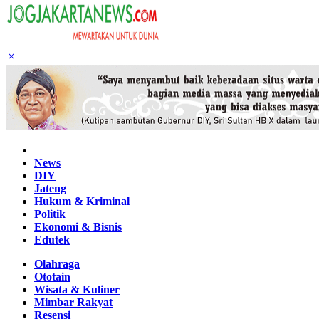
Home
News
DIY
Jateng
Hukum & Kriminal
Politik
Ekonomi & Bisnis
Edutek
Olahraga
Ototain
Wisata & Kuliner
Mimbar Rakyat
Resensi