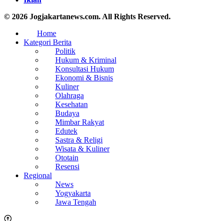
© 2026 Jogjakartanews.com. All Rights Reserved.
Home
Kategori Berita
Politik
Hukum & Kriminal
Konsultasi Hukum
Ekonomi & Bisnis
Kuliner
Olahraga
Kesehatan
Budaya
Mimbar Rakyat
Edutek
Sastra & Religi
Wisata & Kuliner
Ototain
Resensi
Regional
News
Yogyakarta
Jawa Tengah