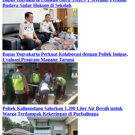
Budaya Sadar Hukum di Sekolah
Bapas Yogyakarta Perkuat Kolaborasi dengan Poltek Imipas,
Evaluasi Program Magang Taruna
Polsek Kaligondang Salurkan 1.200 Liter Air Bersih untuk
Warga Terdampak Kekeringan di Purbalingga