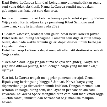
Bagi Butet, LeGareca lahir dari keinginannya menghadirkan ruang
seni yang tidak eksklusif. Nama LeGareca sendiri merupakan
gabungan dari kata pet care dan arca.
Inspirasi itu muncul dari ketertarikannya pada koleksi patung Raden
Wijaya atau Kertaredjasa karya pematung Ribut Samiono asal
Trowulan, yang ia temukan pada 2022.
Di dalam kawasan, terdapat satu galeri besar berisi koleksi privat
Butet serta satu ruang serbaguna. Pameran seni digelar rutin setiap
bulan, dan pada waktu tertentu galeri dapat disewa untuk berbagai
kegiatan budaya.
Butet berharap LeGareca dapat menjadi alternatif destinasi wisata di
Yogyakarta.
“Oleh-oleh dari Jogja jangan cuma bakpia dan gudeg. Karya seni
juga bisa dibawa pulang, tentu dengan harga yang masuk akal,”
ujarnya.
Saat ini, LeGareca tengah menggelar pameran bertajuk Gemah
Ripah yang berlangsung hingga 8 Januari. Karya-karya yang
dipamerkan juga ditawarkan untuk kolektor. Dengan memadukan
restoran keluarga, ruang seni, dan layanan pet care dalam satu
kawasan, LeGareca Space menghadirkan cara baru menikmati Jogja
—lebih santai, inklusif, dan bersahabat bagi manusia maupun
hewan.