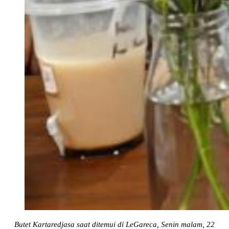
Butet Kartaredjasa saat ditemui di LeGareca, Senin malam, 22