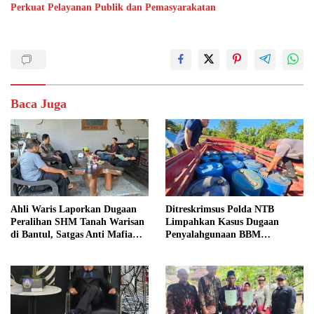
Perkuat Pelayanan Publik dan Pemasyarakatan
Baca Juga
Ahli Waris Laporkan Dugaan
Ditreskrimsus Polda NTB
Peralihan SHM Tanah Warisan
Limpahkan Kasus Dugaan
di Bantul, Satgas Anti Mafia
Penyalahgunaan BBM
Tanah Turun ke Lokasi
Bersubsidi ke Kejaksaan