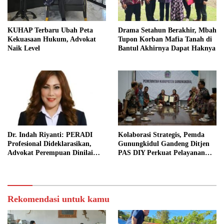
KUHAP Terbaru Ubah Peta
Drama Setahun Berakhir, Mbah
Kekuasaan Hukum, Advokat
Tupon Korban Mafia Tanah di
Naik Level
Bantul Akhirnya Dapat Haknya
Dr. Indah Riyanti: PERADI
Kolaborasi Strategis, Pemda
Profesional Dideklarasikan,
Gunungkidul Gandeng Ditjen
Advokat Perempuan Dinilai
PAS DIY Perkuat Pelayanan
Punya Peran Kunci Menjaga
Publik dan Pemasyarakatan
Integritas Profesi Hukum
Rekomendasi untuk kamu