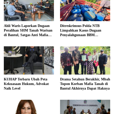
Ahli Waris Laporkan Dugaan
Ditreskrimsus Polda NTB
Peralihan SHM Tanah Warisan
Limpahkan Kasus Dugaan
di Bantul, Satgas Anti Mafia
Penyalahgunaan BBM
Tanah Turun ke Lokasi
Bersubsidi ke Kejaksaan
KUHAP Terbaru Ubah Peta
Drama Setahun Berakhir, Mbah
Kekuasaan Hukum, Advokat
Tupon Korban Mafia Tanah di
Naik Level
Bantul Akhirnya Dapat Haknya