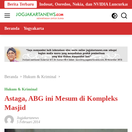
Langsung
Berita Terbaru
Indosat, Ooredoo, Nokia, dan NVIDIA Luncurkan Zankore, 
ke
konten
Beranda
Yogyakarta
Beranda
Hukum & Kriminal
Hukum & Kriminal
Astaga, ABG ini Mesum di Kompleks
Masjid
Jogjakartanews
5 Februari 2014