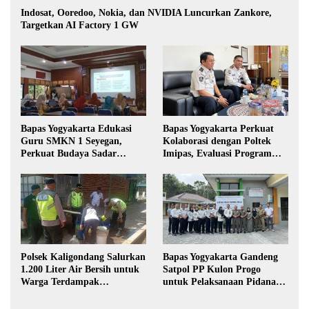
Indosat, Ooredoo, Nokia, dan NVIDIA Luncurkan Zankore,
Targetkan AI Factory 1 GW
Bapas Yogyakarta Edukasi
Bapas Yogyakarta Perkuat
Guru SMKN 1 Seyegan,
Kolaborasi dengan Poltek
Perkuat Budaya Sadar
Imipas, Evaluasi Program
Hukum di Sekolah
Magang Taruna
Polsek Kaligondang Salurkan
Bapas Yogyakarta Gandeng
1.200 Liter Air Bersih untuk
Satpol PP Kulon Progo
Warga Terdampak
untuk Pelaksanaan Pidana
Kekeringan di Purbalingga
Kerja Sosial