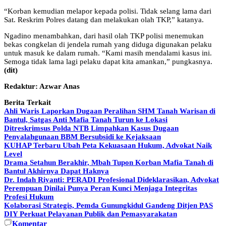
“Korban kemudian melapor kepada polisi. Tidak selang lama dari
Sat. Reskrim Polres datang dan melakukan olah TKP,” katanya.
Ngadino menambahkan, dari hasil olah TKP polisi menemukan
bekas congkelan di jendela rumah yang diduga digunakan pelaku
untuk masuk ke dalam rumah. “Kami masih mendalami kasus ini.
Semoga tidak lama lagi pelaku dapat kita amankan,” pungkasnya.
(dit)
Redaktur: Azwar Anas
Berita Terkait
Ahli Waris Laporkan Dugaan Peralihan SHM Tanah Warisan di
Bantul, Satgas Anti Mafia Tanah Turun ke Lokasi
Ditreskrimsus Polda NTB Limpahkan Kasus Dugaan
Penyalahgunaan BBM Bersubsidi ke Kejaksaan
KUHAP Terbaru Ubah Peta Kekuasaan Hukum, Advokat Naik
Level
Drama Setahun Berakhir, Mbah Tupon Korban Mafia Tanah di
Bantul Akhirnya Dapat Haknya
Dr. Indah Riyanti: PERADI Profesional Dideklarasikan, Advokat
Perempuan Dinilai Punya Peran Kunci Menjaga Integritas
Profesi Hukum
Kolaborasi Strategis, Pemda Gunungkidul Gandeng Ditjen PAS
DIY Perkuat Pelayanan Publik dan Pemasyarakatan
Komentar