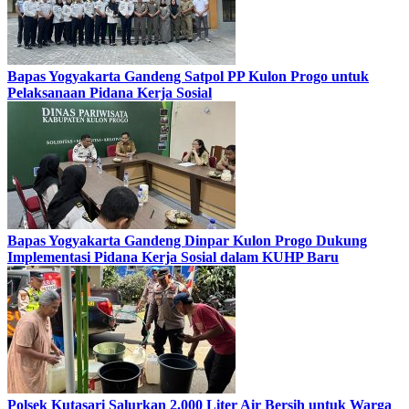
Bapas Yogyakarta Gandeng Satpol PP Kulon Progo untuk
Pelaksanaan Pidana Kerja Sosial
Bapas Yogyakarta Gandeng Dinpar Kulon Progo Dukung
Implementasi Pidana Kerja Sosial dalam KUHP Baru
Polsek Kutasari Salurkan 2.000 Liter Air Bersih untuk Warga