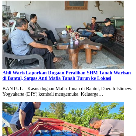
Ahli Waris Laporkan Dugaan Peralihan SHM Tanah Warisan
di Bantul, Satgas Anti Mafia Tanah Turun ke Lokasi
BANTUL – Kasus dugaan Mafia Tanah di Bantul, Daerah Istimewa
Yogyakarta (DIY) kembali mengemuka. Keluarga…