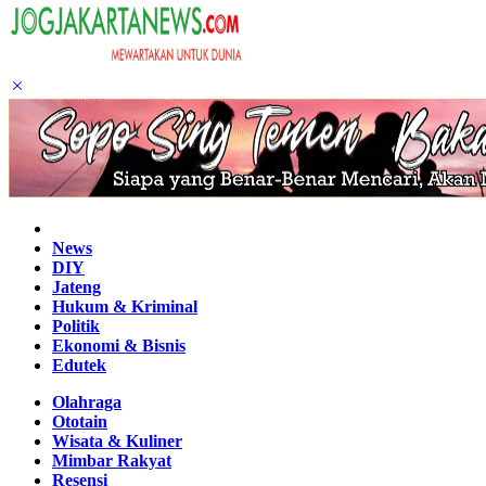
Home
News
DIY
Jateng
Hukum & Kriminal
Politik
Ekonomi & Bisnis
Edutek
Olahraga
Ototain
Wisata & Kuliner
Mimbar Rakyat
Resensi