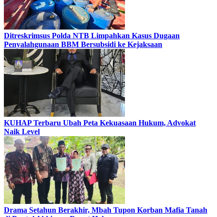
Ditreskrimsus Polda NTB Limpahkan Kasus Dugaan
Penyalahgunaan BBM Bersubsidi ke Kejaksaan
KUHAP Terbaru Ubah Peta Kekuasaan Hukum, Advokat
Naik Level
Drama Setahun Berakhir, Mbah Tupon Korban Mafia Tanah