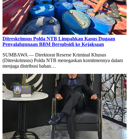
Ditreskrimsus Polda NTB Limpahkan Kasus Dugaan
Penyalahgunaan BBM Bersubsidi ke Kejaksaan
SUMBAWA — Direktorat Reserse Kriminal Khusus
(Ditreskrimsus) Polda NTB menegaskan komitmennya dalam
menjaga distribusi bahan…