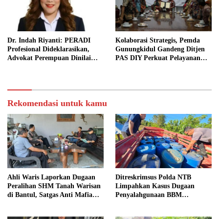
Dr. Indah Riyanti: PERADI
Kolaborasi Strategis, Pemda
Profesional Dideklarasikan,
Gunungkidul Gandeng Ditjen
Advokat Perempuan Dinilai
PAS DIY Perkuat Pelayanan
Punya Peran Kunci Menjaga
Publik dan Pemasyarakatan
Integritas Profesi Hukum
Rekomendasi untuk kamu
Ahli Waris Laporkan Dugaan
Ditreskrimsus Polda NTB
Peralihan SHM Tanah Warisan
Limpahkan Kasus Dugaan
di Bantul, Satgas Anti Mafia
Penyalahgunaan BBM
Tanah Turun ke Lokasi
Bersubsidi ke Kejaksaan