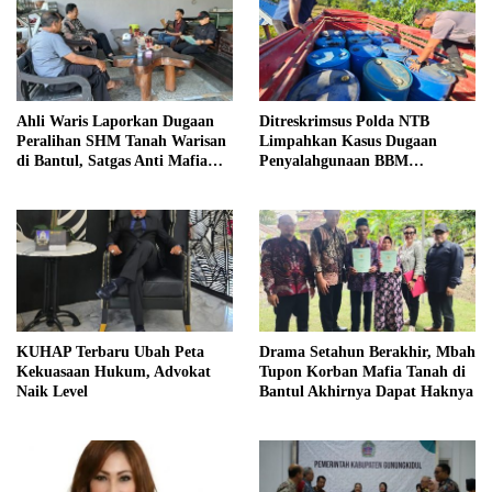
Ahli Waris Laporkan Dugaan
Ditreskrimsus Polda NTB
Peralihan SHM Tanah Warisan
Limpahkan Kasus Dugaan
di Bantul, Satgas Anti Mafia
Penyalahgunaan BBM
Tanah Turun ke Lokasi
Bersubsidi ke Kejaksaan
KUHAP Terbaru Ubah Peta
Drama Setahun Berakhir, Mbah
Kekuasaan Hukum, Advokat
Tupon Korban Mafia Tanah di
Naik Level
Bantul Akhirnya Dapat Haknya