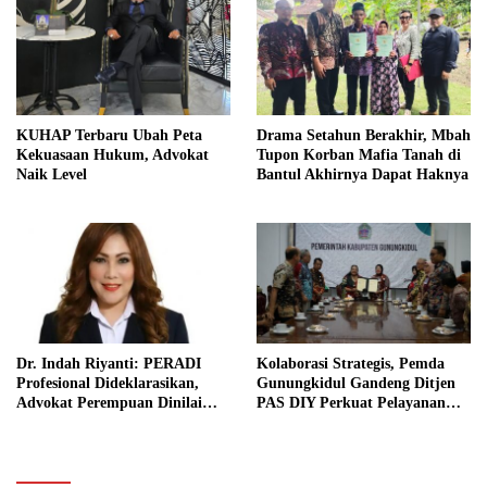
KUHAP Terbaru Ubah Peta
Drama Setahun Berakhir, Mbah
Kekuasaan Hukum, Advokat
Tupon Korban Mafia Tanah di
Naik Level
Bantul Akhirnya Dapat Haknya
Dr. Indah Riyanti: PERADI
Kolaborasi Strategis, Pemda
Profesional Dideklarasikan,
Gunungkidul Gandeng Ditjen
Advokat Perempuan Dinilai
PAS DIY Perkuat Pelayanan
Punya Peran Kunci Menjaga
Publik dan Pemasyarakatan
Integritas Profesi Hukum