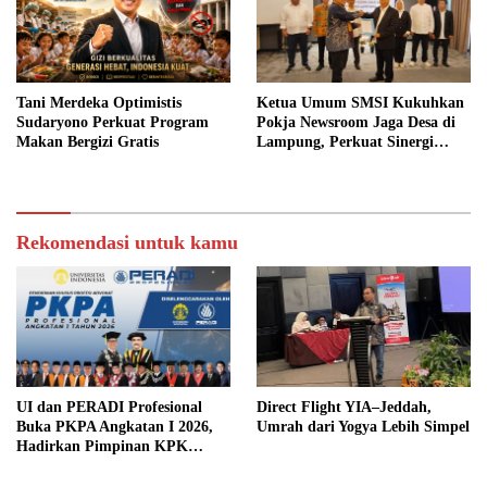
Tani Merdeka Optimistis
Ketua Umum SMSI Kukuhkan
Sudaryono Perkuat Program
Pokja Newsroom Jaga Desa di
Makan Bergizi Gratis
Lampung, Perkuat Sinergi
Kawal Tata Kelola
Pemerintahan Desa
Rekomendasi untuk kamu
UI dan PERADI Profesional
Direct Flight YIA–Jeddah,
Buka PKPA Angkatan I 2026,
Umrah dari Yogya Lebih Simpel
Hadirkan Pimpinan KPK
hingga Wakil Jaksa Agung
sebagai Pengajar