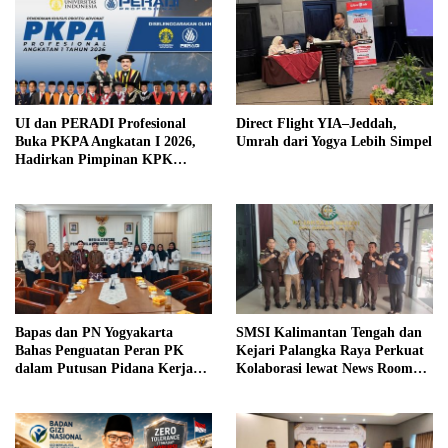
UI dan PERADI Profesional
Direct Flight YIA–Jeddah,
Buka PKPA Angkatan I 2026,
Umrah dari Yogya Lebih Simpel
Hadirkan Pimpinan KPK
hingga Wakil Jaksa Agung
sebagai Pengajar
Bapas dan PN Yogyakarta
SMSI Kalimantan Tengah dan
Bahas Penguatan Peran PK
Kejari Palangka Raya Perkuat
dalam Putusan Pidana Kerja
Kolaborasi lewat News Room
Sosial
Jaga Desa