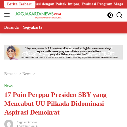
Langsung
olaborasi dengan Poltek Imipas, Evaluasi Program Magang Taruna
Berita Terbaru
ke
konten
Beranda
Yogyakarta
Beranda
News
News
17 Poin Perppu Presiden SBY yang
Mencabut UU Pilkada Didominasi
Aspirasi Demokrat
Jogjakartanews
3 Oktober 2014