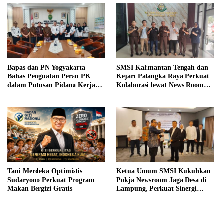
Bapas dan PN Yogyakarta
SMSI Kalimantan Tengah dan
Bahas Penguatan Peran PK
Kejari Palangka Raya Perkuat
dalam Putusan Pidana Kerja
Kolaborasi lewat News Room
Sosial
Jaga Desa
Tani Merdeka Optimistis
Ketua Umum SMSI Kukuhkan
Sudaryono Perkuat Program
Pokja Newsroom Jaga Desa di
Makan Bergizi Gratis
Lampung, Perkuat Sinergi
Kawal Tata Kelola
Pemerintahan Desa