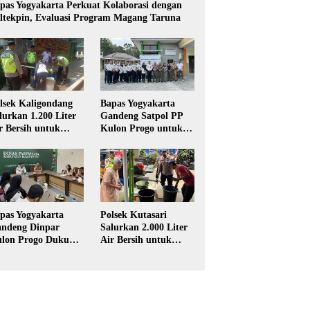
pas Yogyakarta Perkuat Kolaborasi dengan
ltekpin, Evaluasi Program Magang Taruna
lsek Kaligondang
Bapas Yogyakarta
lurkan 1.200 Liter
Gandeng Satpol PP
r Bersih untuk
Kulon Progo untuk
rga Terdampak
Pelaksanaan Pidana
keringan di
Kerja Sosial
rbalingga
pas Yogyakarta
Polsek Kutasari
ndeng Dinpar
Salurkan 2.000 Liter
lon Progo Dukung
Air Bersih untuk
plementasi Pidana
Warga Terdampak
rja Sosial dalam
Kekeringan di
UHP Baru
Purbalingga