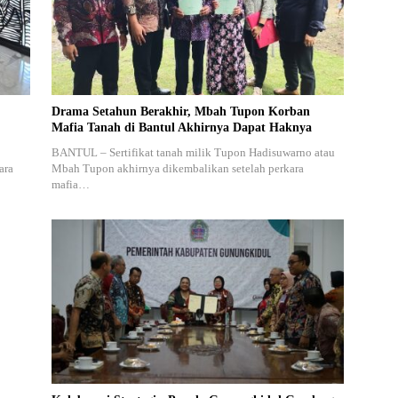
,
Drama Setahun Berakhir, Mbah Tupon Korban
Mafia Tanah di Bantul Akhirnya Dapat Haknya
BANTUL – Sertifikat tanah milik Tupon Hadisuwarno atau
ara
Mbah Tupon akhirnya dikembalikan setelah perkara
mafia…