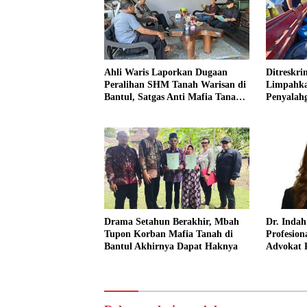
Ahli Waris Laporkan Dugaan
Ditreskr
Peralihan SHM Tanah Warisan di
Limpahka
Bantul, Satgas Anti Mafia Tanah
Penyalah
Turun ke Lokasi
ke Kejak
Drama Setahun Berakhir, Mbah
Dr. Inda
Tupon Korban Mafia Tanah di
Profesion
Bantul Akhirnya Dapat Haknya
Advokat 
Punya Pe
Integrita