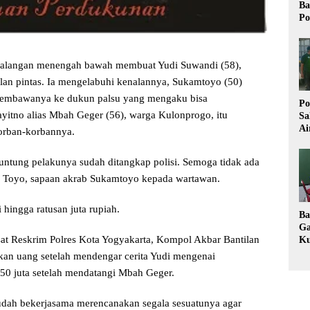
Ba
Po
alangan menengah bawah membuat Yudi Suwandi (58),
an pintas. Ia mengelabuhi kenalannya, Sukamtoyo (50)
membawanya ke dukun palsu yang mengaku bisa
Po
itno alias Mbah Geger (56), warga Kulonprogo, itu
Sa
Ai
orban-korbannya.
Wa
Ke
runtung pelakunya sudah ditangkap polisi. Semoga tidak ada
Pu
a Toyo, sapaan akrab Sukamtoyo kepada wartawan.
hingga ratusan juta rupiah.
Ba
Ga
sat Reskrim Polres Kota Yogyakarta, Kompol Akbar Bantilan
Ku
Im
kan uang setelah mendengar cerita Yudi mengenai
Ke
0 juta setelah mendatangi Mbah Geger.
K
dah bekerjasama merencanakan segala sesuatunya agar