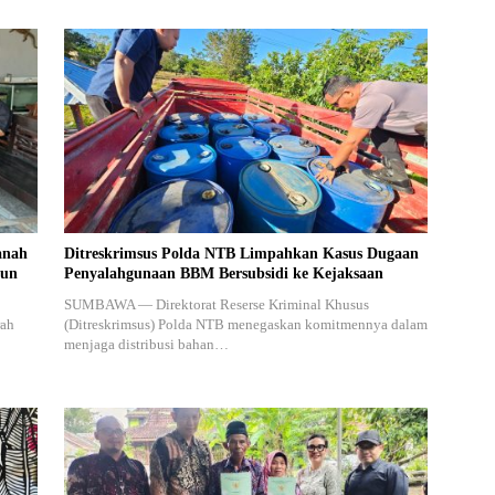
anah
Ditreskrimsus Polda NTB Limpahkan Kasus Dugaan
run
Penyalahgunaan BBM Bersubsidi ke Kejaksaan
SUMBAWA — Direktorat Reserse Kriminal Khusus
rah
(Ditreskrimsus) Polda NTB menegaskan komitmennya dalam
menjaga distribusi bahan…