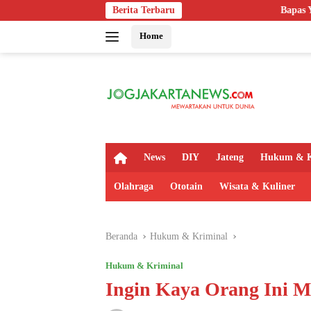
Langsung
Berita Terbaru
Bapas Yogyakarta Perkuat Ko
ke
Home
konten
H
News
DIY
Jateng
Hukum & K
o
m
Olahraga
Ototain
Wisata & Kuliner
e
Beranda
Hukum & Kriminal
Hukum & Kriminal
Ingin Kaya Orang Ini M