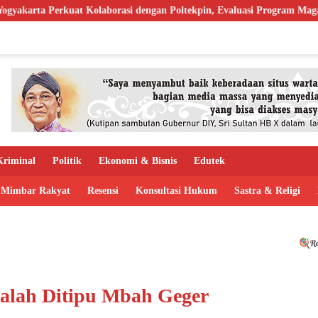
laborasi dengan Poltekpin, Evaluasi Program Magang Taruna
P
riminal
Politik
Ekonomi & Bisnis
Edutek
Mimbar Rakyat
Resensi
Konsultasi Hukum
Sastra & Religi
alah Ditipu Mbah Geger