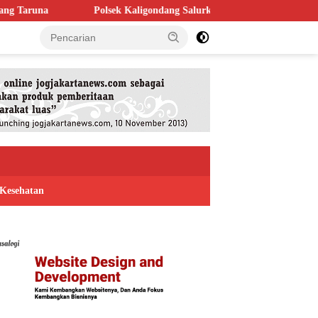
olsek Kaligondang Salurkan 1.200 Liter Air Bersih untuk Warga Terdam
Kesehatan