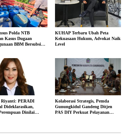
imsus Polda NTB
KUHAP Terbaru Ubah Peta
n Kasus Dugaan
Kekuasaan Hukum, Advokat Naik
gunaan BBM Bersubsidi
Level
saan
h Riyanti: PERADI
Kolaborasi Strategis, Pemda
al Dideklarasikan,
Gunungkidul Gandeng Ditjen
Perempuan Dinilai
PAS DIY Perkuat Pelayanan
ran Kunci Menjaga
Publik dan Pemasyarakatan
s Profesi Hukum