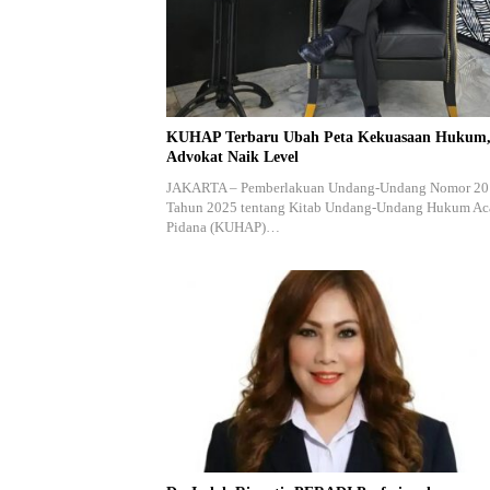
KUHAP Terbaru Ubah Peta Kekuasaan Hukum
Advokat Naik Level
JAKARTA – Pemberlakuan Undang-Undang Nomor 20
Tahun 2025 tentang Kitab Undang-Undang Hukum Ac
Pidana (KUHAP)…