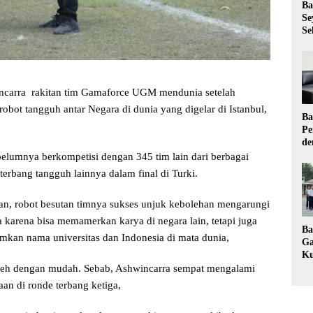
Ba
Se
Se
ncarra rakitan tim Gamaforce UGM mendunia setelah
robot tangguh antar Negara di dunia yang digelar di Istanbul,
Ba
Pe
de
Ev
ebelumnya berkompetisi dengan 345 tim lain dari berbagai
Ma
erbang tangguh lainnya dalam final di Turki.
an, robot besutan timnya sukses unjuk kebolehan mengarungi
a karena bisa memamerkan karya di negara lain, tetapi juga
Ba
an nama universitas dan Indonesia di mata dunia,
Ga
Ku
Pe
roleh dengan mudah. Sebab, Ashwincarra sempat mengalami
Ke
aan di ronde terbang ketiga,