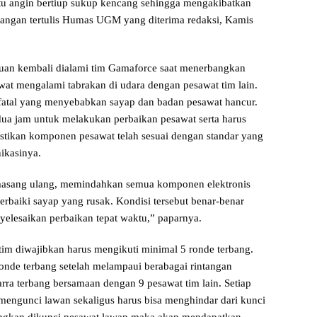
itu angin bertiup sukup kencang sehingga mengakibatkan
erangan tertulis Humas UGM yang diterima redaksi, Kamis
guan kembali dialami tim Gamaforce saat menerbangkan
wat mengalami tabrakan di udara dengan pesawat tim lain.
fatal yang menyebabkan sayap dan badan pesawat hancur.
ua jam untuk melakukan perbaikan pesawat serta harus
tikan komponen pesawat telah sesuai dengan standar yang
nikasinya.
masang ulang, memindahkan semua komponen elektronis
rbaiki sayap yang rusak. Kondisi tersebut benar-benar
yelesaikan perbaikan tepat waktu,” paparnya.
tim diwajibkan harus mengikuti minimal 5 ronde terbang.
onde terbang setelah melampaui berabagai rintangan
ra terbang bersamaan dengan 9 pesawat tim lain. Setiap
 mengunci lawan sekaligus harus bisa menghindar dari kunci