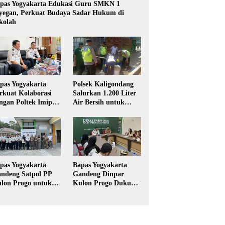
pas Yogyakarta Edukasi Guru SMKN 1
yegan, Perkuat Budaya Sadar Hukum di
kolah
pas Yogyakarta
Polsek Kaligondang
rkuat Kolaborasi
Salurkan 1.200 Liter
ngan Poltek Imipas,
Air Bersih untuk
aluasi Program
Warga Terdampak
gang Taruna
Kekeringan di
Purbalingga
pas Yogyakarta
Bapas Yogyakarta
ndeng Satpol PP
Gandeng Dinpar
lon Progo untuk
Kulon Progo Dukung
laksanaan Pidana
Implementasi Pidana
rja Sosial
Kerja Sosial dalam
KUHP Baru