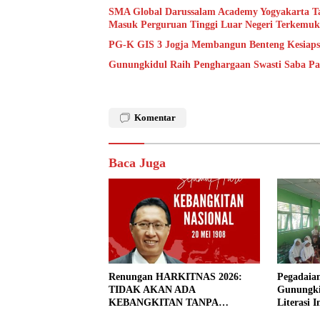
SMA Global Darussalam Academy Yogyakarta Tawa
Masuk Perguruan Tinggi Luar Negeri Terkemu
PG-K GIS 3 Jogja Membangun Benteng Kesiapsi
Gunungkidul Raih Penghargaan Swasti Saba P
Komentar
Baca Juga
Renungan HARKITNAS 2026:
Pegadaian
TIDAK AKAN ADA
Gunungki
KEBANGKITAN TANPA
Literasi 
PENDIDIKAN BERMUTU
Generati