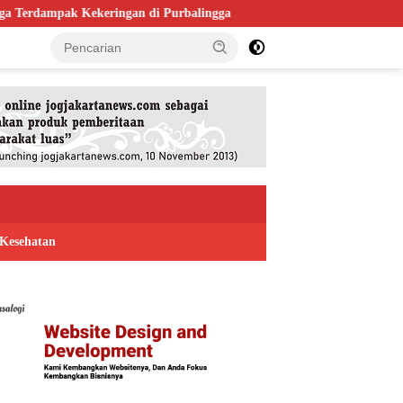
i Purbalingga
Bapas Yogyakarta Gandeng Satpol PP Kulon Prog
Kesehatan