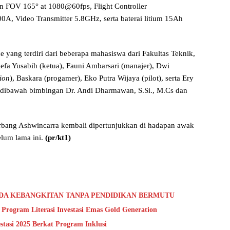
an FOV 165° at 1080@60fps, Flight Controller
00A, Video Transmitter 5.8GHz, serta baterai litium 15Ah
yang terdiri dari beberapa mahasiswa dari Fakultas Teknik,
efa Yusabih (ketua), Fauni Ambarsari (manajer), Dwi
tion
), Baskara (progamer), Eko Putra Wijaya (pilot), serta Ery
 dibawah bimbingan Dr. Andi Dharmawan, S.Si., M.Cs dan
erbang Ashwincarra kembali dipertunjukkan di hadapan awak
lum lama ini.
(pr/kt1)
 ADA KEBANGKITAN TANPA PENDIDIKAN BERMUTU
Program Literasi Investasi Emas Gold Generation
asi 2025 Berkat Program Inklusi