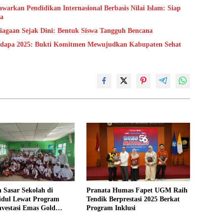
rkan Pendidikan Internasional Berbasis Nilai Islam: Siap
ka
agaan Sejak Dini: Bentuk Siswa Tangguh Bencana
adapa 2025: Bukti Komitmen Mewujudkan Kabupaten Sehat
 Sasar Sekolah di
Pranata Humas Fapet UGM Raih
dul Lewat Program
Tendik Berprestasi 2025 Berkat
Investasi Emas Gold
Program Inklusi
on