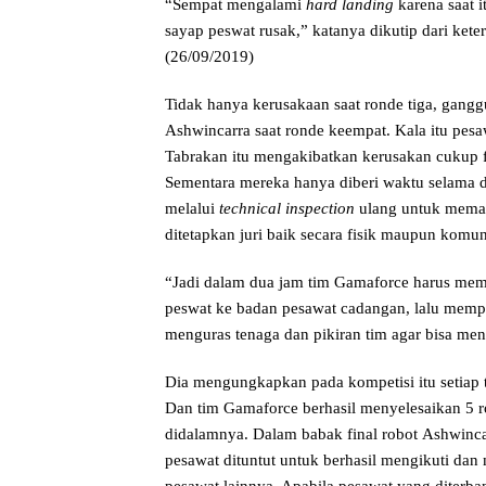
“Sempat mengalami
hard landing
karena saat 
sayap peswat rusak,” katanya dikutip dari ket
(26/09/2019)
Tidak hanya kerusakaan saat ronde tiga, gang
Ashwincarra saat ronde keempat. Kala itu pesa
Tabrakan itu mengakibatkan kerusakan cukup 
Sementara mereka hanya diberi waktu selama d
melalui
technical inspection
ulang untuk memas
ditetapkan juri baik secara fisik maupun komu
“Jadi dalam dua jam tim Gamaforce harus me
peswat ke badan pesawat cadangan, lalu mempe
menguras tenaga dan pikiran tim agar bisa men
Dia mengungkapkan pada kompetisi itu setiap 
Dan tim Gamaforce berhasil menyelesaikan 5 r
didalamnya. Dalam babak final robot Ashwincar
pesawat dituntut untuk berhasil mengikuti dan