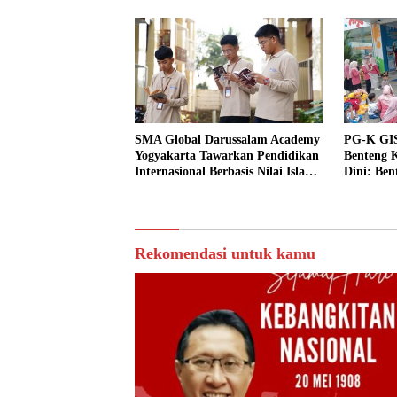
SMA Global Darussalam Academy
PG-K GIS
Yogyakarta Tawarkan Pendidikan
Benteng K
Internasional Berbasis Nilai Islam:
Dini: Ben
Siap Masuk Perguruan Tinggi
Bencana
Luar Negeri Terkemuka
Rekomendasi untuk kamu