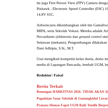
itu juga First Person View (FPV) Camera deng
Pixhawk , Electronic Speed Controller (ESC) 1
14.8V 65C.
Ashwincarra dikembangkan oleh tim Gamafroce 
MIPA, serta Sekolah Vokasi. Mereka adalah Ari
Novarifanto (elektronis dan
ground control sta
Setiawan (mekanis). Pengembangan dilakukan
Dani Adhipta, S.Si., M.T.
Usai mengikuti kompetisi kelas dunia, demo t
media di Lapangan Pancasila, lembah UGM, be
Redaktur: Faisal
Berita Terkait
Renungan HARKITNAS 2026: TIDAK AKAN
Pegadaian Sasar Sekolah di Gunungkidul Lewat 
Pranata Humas Fapet UGM Raih Tendik Berprest