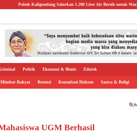
g Salurkan 1.200 Liter Air Bersih untuk Warga Terdampak Kekeringan d
riminal
Politik
Ekonomi & Bisnis
Edutek
Mimbar Rakyat
Resensi
Konsultasi Hukum
Sastra & Religi
 Mahasiswa UGM Berhasil