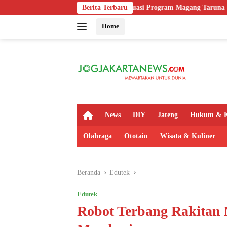
Langsung
ek Imipas, Evaluasi Program Magang Taruna
Berita Terbaru
Polsek Kaligondan
ke
Home
konten
H
News
DIY
Jateng
Hukum & K
o
m
Olahraga
Ototain
Wisata & Kuliner
e
Beranda
Edutek
Edutek
Robot Terbang Rakitan