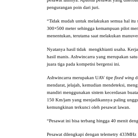
pesawat lainnya. Apabila pesawat yang diter
pengurangan poin dari juri.
“Tidak mudah untuk melakukan semua hal itu sek
300×500 meter sehingga kemampuan pilot men
menentukan, terutama saat melakukan manuver
Nyatanya hasil tidak mengkhianti usaha. Ker
hasil manis. Ashwincarra yang merupakan satu
juara tiga pada kompetisi bergensi ini.
Ashwincarra merupakan UAV tipe
fixed wing
d
mendarat, jelajah, kemudian mendeteksi, meng
mandiri menggunakan sistem kecerdasan buata
150 Km/jam yang menjadikannya paling unggu
kemungkinan terkunci oleh pesawat lawan.
“Pesawat ini bisa terbang hingga 40 menit deng
Pesawat dilengkapi dengan telemetry 433MHz