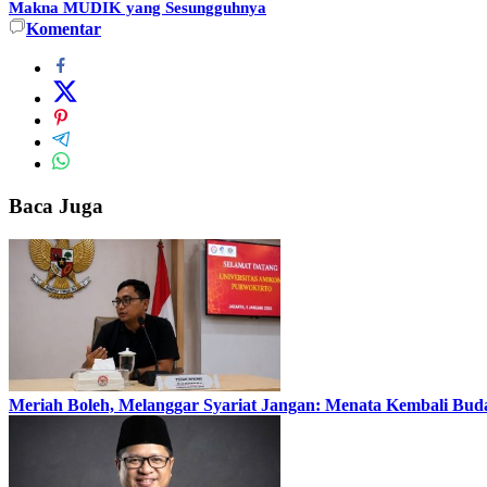
Makna MUDIK yang Sesungguhnya
Komentar
Baca Juga
Meriah Boleh, Melanggar Syariat Jangan: Menata Kembali Bud