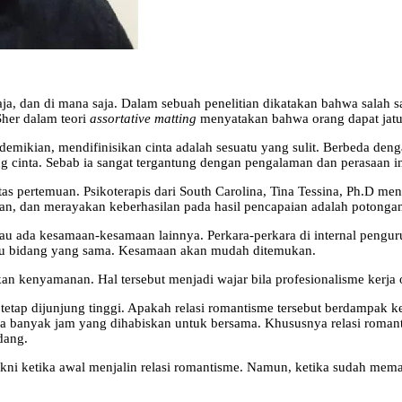
ja, dan di mana saja. Dalam sebuah penelitian dikatakan bahwa salah sa
Sher dalam teori
assortative matting
menyatakan bahwa orang dapat jatuh
demikian, mendifinisikan cinta adalah sesuatu yang sulit. Berbeda den
 cinta. Sebab ia sangat tergantung dengan pengalaman dan perasaan i
itas pertemuan. Psikoterapis dari South Carolina, Tina Tessina, Ph.D m
kan, dan merayakan keberhasilan pada hasil pencapaian adalah potong
tau ada kesamaan-kesamaan lainnya. Perkara-perkara di internal pengur
atu bidang yang sama. Kesamaan akan mudah ditemukan.
n kenyamanan. Hal tersebut menjadi wajar bila profesionalisme kerja or
lah tetap dijunjung tinggi. Apakah relasi romantisme tersebut berdampak
a banyak jam yang dihabiskan untuk bersama. Khususnya relasi romant
dang.
yakni ketika awal menjalin relasi romantisme. Namun, ketika sudah mema