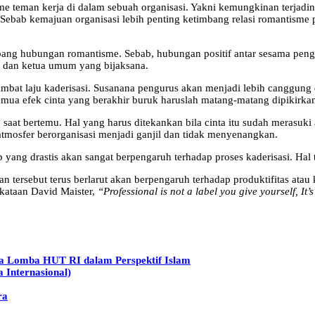
e teman kerja di dalam sebuah organisasi. Yakni kemungkinan terjadi
Sebab kemajuan organisasi lebih penting ketimbang relasi romantisme p
bang hubungan romantisme. Sebab, hubungan positif antar sesama peng
s dan ketua umum yang bijaksana.
mbat laju kaderisasi. Susanana pengurus akan menjadi lebih canggun
emua efek cinta yang berakhir buruk haruslah matang-matang dipikirkan
p saat bertemu. Hal yang harus ditekankan bila cinta itu sudah merasu
atmosfer berorganisasi menjadi ganjil dan tidak menyenangkan.
p yang drastis akan sangat berpengaruh terhadap proses kaderisasi. Hal 
n tersebut terus berlarut akan berpengaruh terhadap produktifitas at
erkataan David Maister,
“Professional is not a label you give yourself, It
a Lomba HUT RI dalam Perspektif Islam
 Internasional)
ra