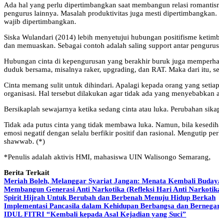
Ada hal yang perlu dipertimbangkan saat membangun relasi romantism
pengurus lainnya. Masalah produktivitas juga mesti dipertimbangkan. 
wajib dipertimbangkan.
Siska Wulandari (2014) lebih menyetujui hubungan positifisme ketim
dan memuaskan. Sebagai contoh adalah saling support antar penguru
Hubungan cinta di kepengurusan yang berakhir buruk juga memperha
duduk bersama, misalnya raker, upgrading, dan RAT. Maka dari itu, s
Cinta memang sulit untuk dihindari. Apalagi kepada orang yang setia
organisasi. Hal tersebut dilakukan agar tidak ada yang menyebabkan 
Bersikaplah sewajarnya ketika sedang cinta atau luka. Perubahan sika
Tidak ada putus cinta yang tidak membawa luka. Namun, bila kesediha
emosi negatif dengan selalu berfikir positif dan rasional. Mengutip p
shawwab. (*)
*Penulis adalah aktivis HMI, mahasiswa UIN Walisongo Semarang,
Berita Terkait
Meriah Boleh, Melanggar Syariat Jangan: Menata Kembali Buday
Membangun Generasi Anti Narkotika (Refleksi Hari Anti Narkotika
Spirit Hijrah Untuk Berubah dan Berbenah Menuju Hidup Berkah
Implementasi Pancasila dalam Kehidupan Berbangsa dan Bernega
IDUL FITRI “Kembali kepada Asal Kejadian yang Suci”