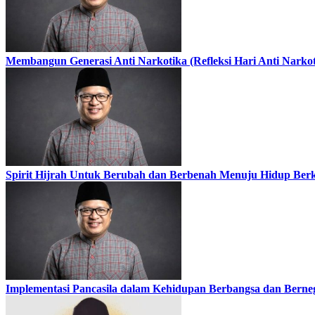
Membangun Generasi Anti Narkotika (Refleksi Hari Anti Narkoti
Spirit Hijrah Untuk Berubah dan Berbenah Menuju Hidup Ber
Implementasi Pancasila dalam Kehidupan Berbangsa dan Berne