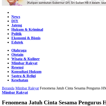
Home
News
DIY
Jateng
Hukum & Kriminal
Politik
Ekonomi & Bisnis
Edutek
Olahraga
Ototain
Wisata & Kuliner
Mimbar Rakyat
Resensi
Konsultasi Hukum
Sastra & Religi
Kesehatan
Beranda
Mimbar Rakyat
Fenomena Jatuh Cinta Sesama Pengurus H
Mimbar Rakyat
Fenomena Jatuh Cinta Sesama Pengurus