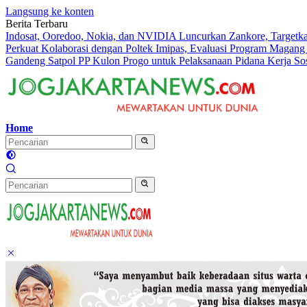
Langsung ke konten
Berita Terbaru
Indosat, Ooredoo, Nokia, dan NVIDIA Luncurkan Zankore, Targetk
Perkuat Kolaborasi dengan Poltek Imipas, Evaluasi Program Magang
Gandeng Satpol PP Kulon Progo untuk Pelaksanaan Pidana Kerja Sos
Home