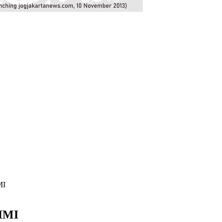
MI
 HMI