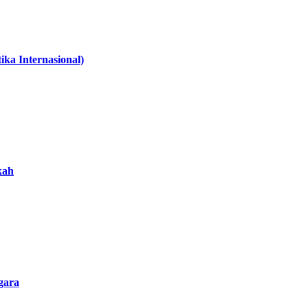
ka Internasional)
kah
gara