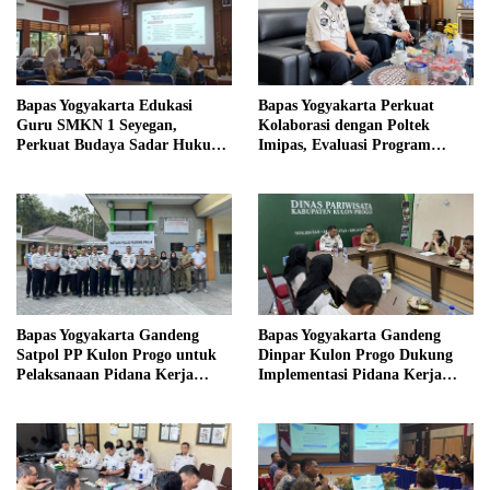
Bapas Yogyakarta Edukasi
Bapas Yogyakarta Perkuat
Guru SMKN 1 Seyegan,
Kolaborasi dengan Poltek
Perkuat Budaya Sadar Hukum
Imipas, Evaluasi Program
di Sekolah
Magang Taruna
Bapas Yogyakarta Gandeng
Bapas Yogyakarta Gandeng
Satpol PP Kulon Progo untuk
Dinpar Kulon Progo Dukung
Pelaksanaan Pidana Kerja
Implementasi Pidana Kerja
Sosial
Sosial dalam KUHP Baru