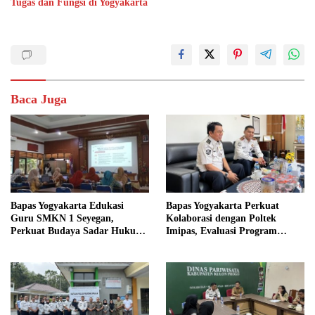
Tugas dan Fungsi di Yogyakarta
Baca Juga
Bapas Yogyakarta Edukasi
Bapas Yogyakarta Perkuat
Guru SMKN 1 Seyegan,
Kolaborasi dengan Poltek
Perkuat Budaya Sadar Hukum
Imipas, Evaluasi Program
di Sekolah
Magang Taruna