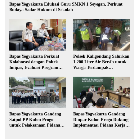
Bapas Yogyakarta Edukasi Guru SMKN 1 Seyegan, Perkuat
Budaya Sadar Hukum di Sekolah
Polsek Kaligondang Salurkan
Bapas Yogyakarta Perkuat
1.200 Liter Air Bersih untuk
Kolaborasi dengan Poltek
Warga Terdampak
Imipas, Evaluasi Program
Kekeringan di Purbalingga
Magang Taruna
Bapas Yogyakarta Gandeng
Bapas Yogyakarta Gandeng
Satpol PP Kulon Progo
Dinpar Kulon Progo Dukung
untuk Pelaksanaan Pidana
Implementasi Pidana Kerja
Kerja Sosial
Sosial dalam KUHP Baru