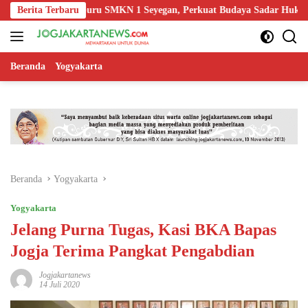
Langsung
Edukasi Guru SMKN 1 Seyegan, Perkuat Budaya Sadar Hukum di Sekola
Berita Terbaru
ke
konten
Beranda
Yogyakarta
Beranda
Yogyakarta
Yogyakarta
Jelang Purna Tugas, Kasi BKA Bapas
Jogja Terima Pangkat Pengabdian
Jogjakartanews
14 Juli 2020