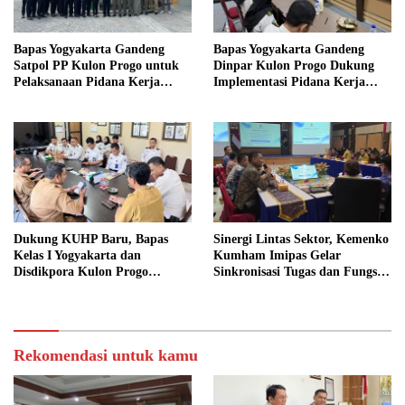
Bapas Yogyakarta Gandeng
Bapas Yogyakarta Gandeng
Satpol PP Kulon Progo untuk
Dinpar Kulon Progo Dukung
Pelaksanaan Pidana Kerja
Implementasi Pidana Kerja
Sosial
Sosial dalam KUHP Baru
Dukung KUHP Baru, Bapas
Sinergi Lintas Sektor, Kemenko
Kelas I Yogyakarta dan
Kumham Imipas Gelar
Disdikpora Kulon Progo
Sinkronisasi Tugas dan Fungsi
Gandeng Tangan Sediakan
di Yogyakarta
Lokasi Pidana Kerja Sosial
Rekomendasi untuk kamu