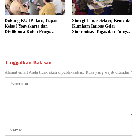
Dukung KUHP Baru, Bapas
Sinergi Lintas Sektor, Kemenko
Kelas I Yogyakarta dan
Kumham Imipas Gelar
Disdikpora Kulon Progo
Sinkronisasi Tugas dan Fungsi
Gandeng Tangan Sediakan
di Yogyakarta
Lokasi Pidana Kerja Sosial
Tinggalkan Balasan
Alamat email Anda tidak akan dipublikasikan.
Ruas yang wajib ditandai
*