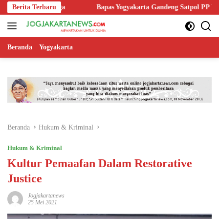
Langsung
rbalingga
Berita Terbaru
Bapas Yogyakarta Gandeng Satpol PP Kulon Progo un
ke
konten
Beranda
Yogyakarta
Beranda
Hukum & Kriminal
Hukum & Kriminal
Kultur Pemaafan Dalam Restorative
Justice
Jogjakartanews
25 Mei 2021