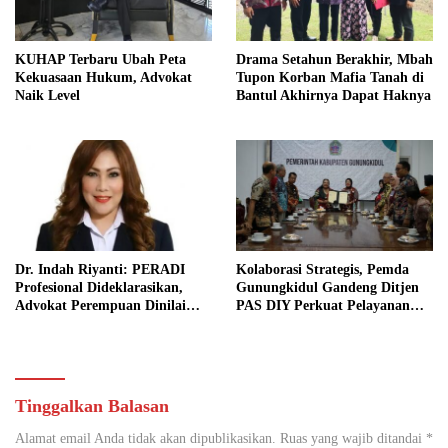
KUHAP Terbaru Ubah Peta
Drama Setahun Berakhir, Mbah
Kekuasaan Hukum, Advokat
Tupon Korban Mafia Tanah di
Naik Level
Bantul Akhirnya Dapat Haknya
Dr. Indah Riyanti: PERADI
Kolaborasi Strategis, Pemda
Profesional Dideklarasikan,
Gunungkidul Gandeng Ditjen
Advokat Perempuan Dinilai
PAS DIY Perkuat Pelayanan
Punya Peran Kunci Menjaga
Publik dan Pemasyarakatan
Integritas Profesi Hukum
Tinggalkan Balasan
Alamat email Anda tidak akan dipublikasikan.
Ruas yang wajib ditandai
*