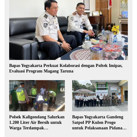
Bapas Yogyakarta Perkuat Kolaborasi dengan Poltek Imipas,
Evaluasi Program Magang Taruna
Polsek Kaligondang Salurkan
Bapas Yogyakarta Gandeng
1.200 Liter Air Bersih untuk
Satpol PP Kulon Progo
Warga Terdampak
untuk Pelaksanaan Pidana
Kekeringan di Purbalingga
Kerja Sosial