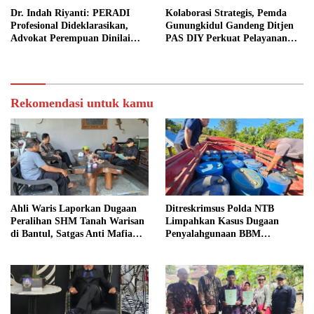
Dr. Indah Riyanti: PERADI
Kolaborasi Strategis, Pemda
Profesional Dideklarasikan,
Gunungkidul Gandeng Ditjen
Advokat Perempuan Dinilai
PAS DIY Perkuat Pelayanan
Punya Peran Kunci Menjaga
Publik dan Pemasyarakatan
Integritas Profesi Hukum
Rekomendasi untuk kamu
Ahli Waris Laporkan Dugaan
Ditreskrimsus Polda NTB
Peralihan SHM Tanah Warisan
Limpahkan Kasus Dugaan
di Bantul, Satgas Anti Mafia
Penyalahgunaan BBM
Tanah Turun ke Lokasi
Bersubsidi ke Kejaksaan