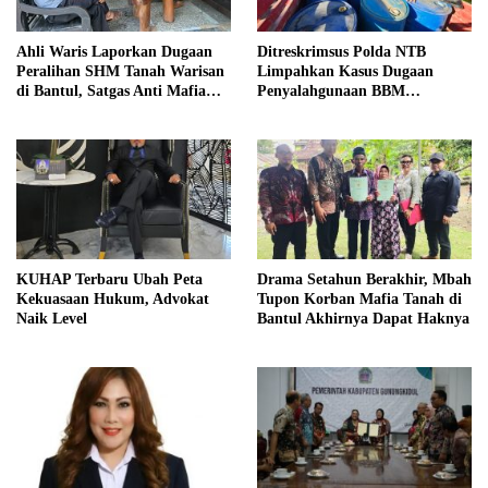
Ahli Waris Laporkan Dugaan
Ditreskrimsus Polda NTB
Peralihan SHM Tanah Warisan
Limpahkan Kasus Dugaan
di Bantul, Satgas Anti Mafia
Penyalahgunaan BBM
Tanah Turun ke Lokasi
Bersubsidi ke Kejaksaan
KUHAP Terbaru Ubah Peta
Drama Setahun Berakhir, Mbah
Kekuasaan Hukum, Advokat
Tupon Korban Mafia Tanah di
Naik Level
Bantul Akhirnya Dapat Haknya