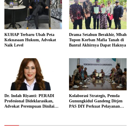
KUHAP Terbaru Ubah Peta
Drama Setahun Berakhir, Mbah
Kekuasaan Hukum, Advokat
Tupon Korban Mafia Tanah di
Naik Level
Bantul Akhirnya Dapat Haknya
Dr. Indah Riyanti: PERADI
Kolaborasi Strategis, Pemda
Profesional Dideklarasikan,
Gunungkidul Gandeng Ditjen
Advokat Perempuan Dinilai
PAS DIY Perkuat Pelayanan
Punya Peran Kunci Menjaga
Publik dan Pemasyarakatan
Integritas Profesi Hukum