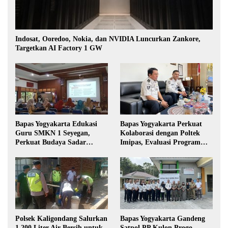
Indosat, Ooredoo, Nokia, dan NVIDIA Luncurkan Zankore,
Targetkan AI Factory 1 GW
Bapas Yogyakarta Edukasi
Bapas Yogyakarta Perkuat
Guru SMKN 1 Seyegan,
Kolaborasi dengan Poltek
Perkuat Budaya Sadar
Imipas, Evaluasi Program
Hukum di Sekolah
Magang Taruna
Polsek Kaligondang Salurkan
Bapas Yogyakarta Gandeng
1.200 Liter Air Bersih untuk
Satpol PP Kulon Progo