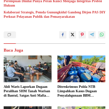
Perempuan Dinilai Punya Peran Kunci Menjaga Integritas Profesi
Hukum
Kolaborasi Strategis, Pemda Gunungkidul Gandeng Ditjen PAS DIY
Perkuat Pelayanan Publik dan Pemasyarakatan
Baca Juga
Ahli Waris Laporkan Dugaan
Ditreskrimsus Polda NTB
Peralihan SHM Tanah Warisan
Limpahkan Kasus Dugaan
di Bantul, Satgas Anti Mafia
Penyalahgunaan BBM
Tanah Turun ke Lokasi
Bersubsidi ke Kejaksaan