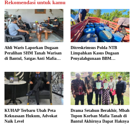
Rekomendasi untuk kamu
Ahli Waris Laporkan Dugaan
Ditreskrimsus Polda NTB
Peralihan SHM Tanah Warisan
Limpahkan Kasus Dugaan
di Bantul, Satgas Anti Mafia
Penyalahgunaan BBM
Tanah Turun ke Lokasi
Bersubsidi ke Kejaksaan
KUHAP Terbaru Ubah Peta
Drama Setahun Berakhir, Mbah
Kekuasaan Hukum, Advokat
Tupon Korban Mafia Tanah di
Naik Level
Bantul Akhirnya Dapat Haknya