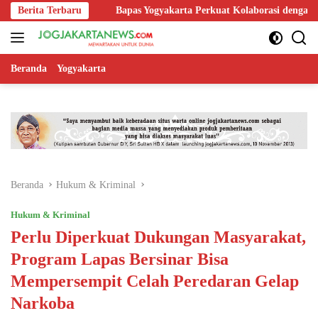
Langsung
kolah
Berita Terbaru
Bapas Yogyakarta Perkuat Kolaborasi dengan Poltek Imi
ke
konten
Beranda
Yogyakarta
Beranda
Hukum & Kriminal
Hukum & Kriminal
Perlu Diperkuat Dukungan Masyarakat,
Program Lapas Bersinar Bisa
Mempersempit Celah Peredaran Gelap
Narkoba