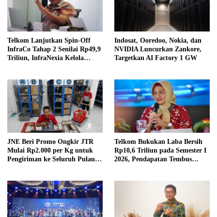
Telkom Lanjutkan Spin-Off
Indosat, Ooredoo, Nokia, dan
InfraCo Tahap 2 Senilai Rp49,9
NVIDIA Luncurkan Zankore,
Triliun, InfraNexia Kelola
Targetkan AI Factory 1 GW
112.000 Km Fiber Optik
JNE Beri Promo Ongkir JTR
Telkom Bukukan Laba Bersih
Mulai Rp2.000 per Kg untuk
Rp10,6 Triliun pada Semester I
Pengiriman ke Seluruh Pulau
2026, Pendapatan Tembus
Jawa
Rp75,9 Triliun