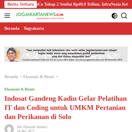
Langsung
ff InfraCo Tahap 2 Senilai Rp49,9 Triliun, InfraNexia Kelola 112.000 
Berita Terbaru
ke
konten
Beranda
Yogyakarta
Beranda
Ekonomi & Bisnis
Ekonomi & Bisnis
Indosat Gandeng Kadin Gelar Pelatihan
IT dan Coding untuk UMKM Pertanian
dan Perikanan di Solo
Nur Hamzah Anshari
16 Mei 2023