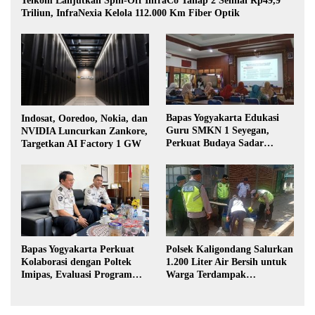
Telkom Lanjutkan Spin-Off InfraCo Tahap 2 Senilai Rp49,9
Triliun, InfraNexia Kelola 112.000 Km Fiber Optik
Bapas Yogyakarta Edukasi
Indosat, Ooredoo, Nokia, dan
Guru SMKN 1 Seyegan,
NVIDIA Luncurkan Zankore,
Perkuat Budaya Sadar
Targetkan AI Factory 1 GW
Hukum di Sekolah
Bapas Yogyakarta Perkuat
Polsek Kaligondang Salurkan
Kolaborasi dengan Poltek
1.200 Liter Air Bersih untuk
Imipas, Evaluasi Program
Warga Terdampak
Magang Taruna
Kekeringan di Purbalingga