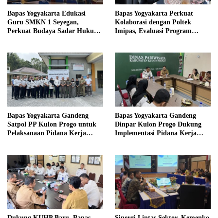
Bapas Yogyakarta Edukasi
Bapas Yogyakarta Perkuat
Guru SMKN 1 Seyegan,
Kolaborasi dengan Poltek
Perkuat Budaya Sadar Hukum
Imipas, Evaluasi Program
di Sekolah
Magang Taruna
Bapas Yogyakarta Gandeng
Bapas Yogyakarta Gandeng
Satpol PP Kulon Progo untuk
Dinpar Kulon Progo Dukung
Pelaksanaan Pidana Kerja
Implementasi Pidana Kerja
Sosial
Sosial dalam KUHP Baru
Dukung KUHP Baru, Bapas
Sinergi Lintas Sektor, Kemenko