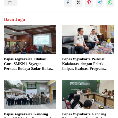
Baca Juga
Bapas Yogyakarta Edukasi
Bapas Yogyakarta Perkuat
Guru SMKN 1 Seyegan,
Kolaborasi dengan Poltek
Perkuat Budaya Sadar Hukum
Imipas, Evaluasi Program
di Sekolah
Magang Taruna
Bapas Yogyakarta Gandeng
Bapas Yogyakarta Gandeng