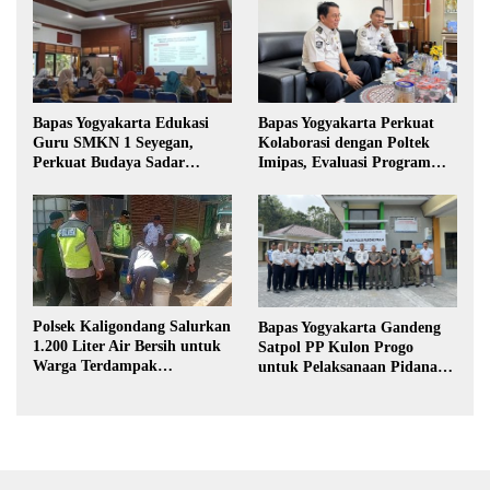
Bapas Yogyakarta Edukasi
Bapas Yogyakarta Perkuat
Guru SMKN 1 Seyegan,
Kolaborasi dengan Poltek
Perkuat Budaya Sadar
Imipas, Evaluasi Program
Hukum di Sekolah
Magang Taruna
Polsek Kaligondang Salurkan
Bapas Yogyakarta Gandeng
1.200 Liter Air Bersih untuk
Satpol PP Kulon Progo
Warga Terdampak
untuk Pelaksanaan Pidana
Kekeringan di Purbalingga
Kerja Sosial