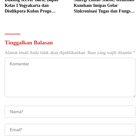
Kelas I Yogyakarta dan
Kumham Imipas Gelar
Disdikpora Kulon Progo
Sinkronisasi Tugas dan Fungsi
Gandeng Tangan Sediakan
di Yogyakarta
Lokasi Pidana Kerja Sosial
Tinggalkan Balasan
Alamat email Anda tidak akan dipublikasikan.
Ruas yang wajib ditandai
*