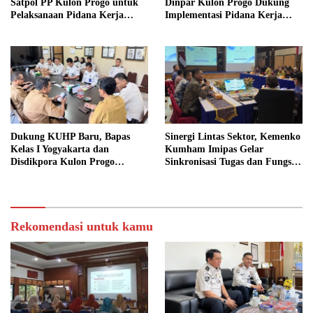
Satpol PP Kulon Progo untuk
Dinpar Kulon Progo Dukung
Pelaksanaan Pidana Kerja
Implementasi Pidana Kerja
Sosial
Sosial dalam KUHP Baru
Dukung KUHP Baru, Bapas
Sinergi Lintas Sektor, Kemenko
Kelas I Yogyakarta dan
Kumham Imipas Gelar
Disdikpora Kulon Progo
Sinkronisasi Tugas dan Fungsi
Gandeng Tangan Sediakan
di Yogyakarta
Lokasi Pidana Kerja Sosial
Rekomendasi untuk kamu