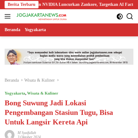
Langsung
 Nokia, dan NVIDIA Luncurkan Zankore, Targetkan AI Factory 1 GW
Berita Terbaru
ke
konten
Beranda
Yogyakarta
Beranda
Wisata & Kuliner
Yogyakarta
,
Wisata & Kuliner
Bong Suwung Jadi Lokasi
Pengembangan Stasiun Tugu, Bisa
Untuk Langsir Kereta Api
M Syaifullah
3 Oktober 2024