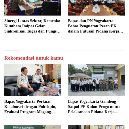
Sinergi Lintas Sektor, Kemenko
Bapas dan PN Yogyakarta
Kumham Imipas Gelar
Bahas Penguatan Peran PK
Sinkronisasi Tugas dan Fungsi
dalam Putusan Pidana Kerja
di Yogyakarta
Sosial
Rekomendasi untuk kamu
Bapas Yogyakarta Perkuat
Bapas Yogyakarta Gandeng
Kolaborasi dengan Poltekpin,
Satpol PP Kulon Progo untuk
Evaluasi Program Magang
Pelaksanaan Pidana Kerja
Taruna
Sosial