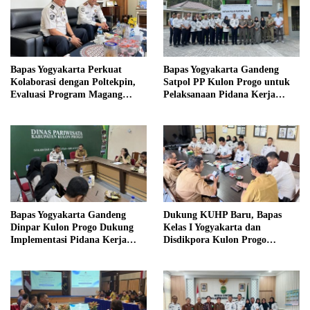
Bapas Yogyakarta Perkuat
Bapas Yogyakarta Gandeng
Kolaborasi dengan Poltekpin,
Satpol PP Kulon Progo untuk
Evaluasi Program Magang
Pelaksanaan Pidana Kerja
Taruna
Sosial
Bapas Yogyakarta Gandeng
Dukung KUHP Baru, Bapas
Dinpar Kulon Progo Dukung
Kelas I Yogyakarta dan
Implementasi Pidana Kerja
Disdikpora Kulon Progo
Sosial dalam KUHP Baru
Gandeng Tangan Sediakan
Lokasi Pidana Kerja Sosial