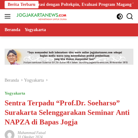
Langsung
 Kolaborasi dengan Poltekpin, Evaluasi Program Magang Taruna
Berita Terbaru
ke
konten
Beranda
Yogyakarta
Beranda
Yogyakarta
Yogyakarta
Sentra Terpadu “Prof.Dr. Soeharso”
Surakarta Selenggarakan Seminar Anti
NAPZA di Bapas Jogja
Muhammad Faisal
31 Oktober 2024