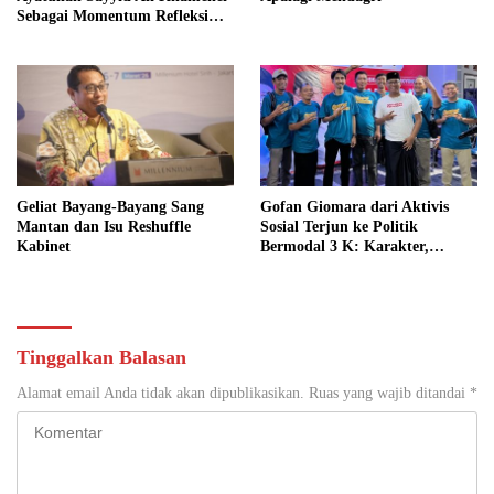
Sebagai Momentum Refleksi
Kepemimpinan, Kemandirian
Bangsa, dan Integritas Moral
bagi Indonesia
Geliat Bayang-Bayang Sang
Gofan Giomara dari Aktivis
Mantan dan Isu Reshuffle
Sosial Terjun ke Politik
Kabinet
Bermodal 3 K: Karakter,
Kompetensi dan Kapasitas
Tinggalkan Balasan
Alamat email Anda tidak akan dipublikasikan.
Ruas yang wajib ditandai
*