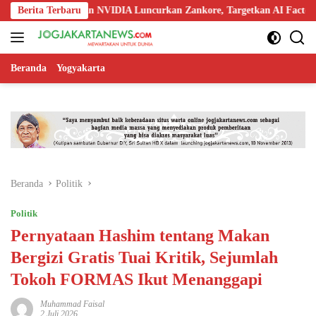
Langsung
, Nokia, dan NVIDIA Luncurkan Zankore, Targetkan AI Factory 1 GW
Berita Terbaru
ke
konten
Beranda
Yogyakarta
Beranda
Politik
Politik
Pernyataan Hashim tentang Makan
Bergizi Gratis Tuai Kritik, Sejumlah
Tokoh FORMAS Ikut Menanggapi
Muhammad Faisal
2 Juli 2026