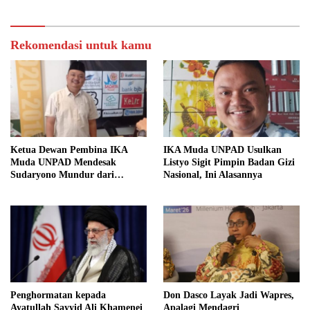
Rekomendasi untuk kamu
Ketua Dewan Pembina IKA
IKA Muda UNPAD Usulkan
Muda UNPAD Mendesak
Listyo Sigit Pimpin Badan Gizi
Sudaryono Mundur dari
Nasional, Ini Alasannya
Jabatan Ketua DPD Gerindra
Jawa Tengah Demi Menjaga
Independensi Badan Gizi
Nasional
Penghormatan kepada
Don Dasco Layak Jadi Wapres,
Ayatullah Sayyid Ali Khamenei
Apalagi Mendagri