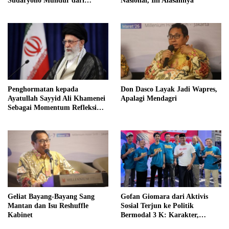
Sudaryono Mundur dari
Nasional, Ini Alasannya
Jabatan Ketua DPD Gerindra
Jawa Tengah Demi Menjaga
Independensi Badan Gizi
Nasional
Penghormatan kepada
Don Dasco Layak Jadi Wapres,
Ayatullah Sayyid Ali Khamenei
Apalagi Mendagri
Sebagai Momentum Refleksi
Kepemimpinan, Kemandirian
Bangsa, dan Integritas Moral
bagi Indonesia
Geliat Bayang-Bayang Sang
Gofan Giomara dari Aktivis
Mantan dan Isu Reshuffle
Sosial Terjun ke Politik
Kabinet
Bermodal 3 K: Karakter,
Kompetensi dan Kapasitas