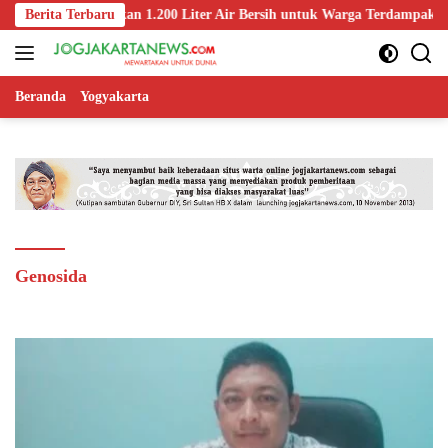
Langsung
igondang Salurkan 1.200 Liter Air Bersih untuk Warga Terdampak Keker
Berita Terbaru
ke
konten
Beranda
Yogyakarta
Genosida