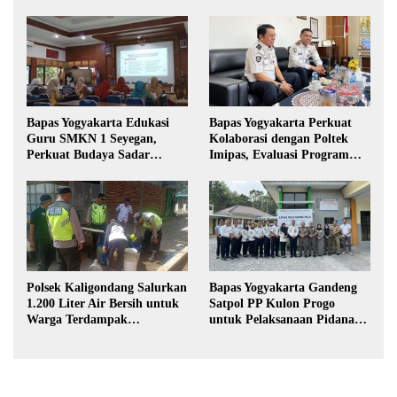
Bapas Yogyakarta Edukasi
Bapas Yogyakarta Perkuat
Guru SMKN 1 Seyegan,
Kolaborasi dengan Poltek
Perkuat Budaya Sadar
Imipas, Evaluasi Program
Hukum di Sekolah
Magang Taruna
Polsek Kaligondang Salurkan
Bapas Yogyakarta Gandeng
1.200 Liter Air Bersih untuk
Satpol PP Kulon Progo
Warga Terdampak
untuk Pelaksanaan Pidana
Kekeringan di Purbalingga
Kerja Sosial