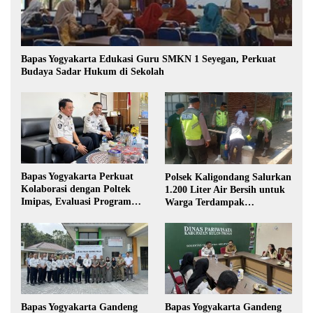
Bapas Yogyakarta Edukasi Guru SMKN 1 Seyegan, Perkuat
Budaya Sadar Hukum di Sekolah
Bapas Yogyakarta Perkuat
Polsek Kaligondang Salurkan
Kolaborasi dengan Poltek
1.200 Liter Air Bersih untuk
Imipas, Evaluasi Program
Warga Terdampak
Magang Taruna
Kekeringan di Purbalingga
Bapas Yogyakarta Gandeng
Bapas Yogyakarta Gandeng