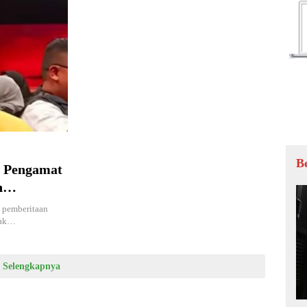
B
, Pengamat
n
 pemberitaan
hak…
Selengkapnya