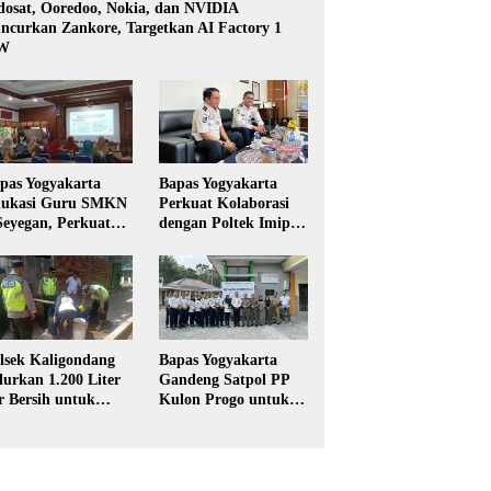
dosat, Ooredoo, Nokia, dan NVIDIA
ncurkan Zankore, Targetkan AI Factory 1
W
pas Yogyakarta
Bapas Yogyakarta
ukasi Guru SMKN
Perkuat Kolaborasi
Seyegan, Perkuat
dengan Poltek Imipas,
daya Sadar
Evaluasi Program
kum di Sekolah
Magang Taruna
lsek Kaligondang
Bapas Yogyakarta
lurkan 1.200 Liter
Gandeng Satpol PP
r Bersih untuk
Kulon Progo untuk
rga Terdampak
Pelaksanaan Pidana
keringan di
Kerja Sosial
rbalingga