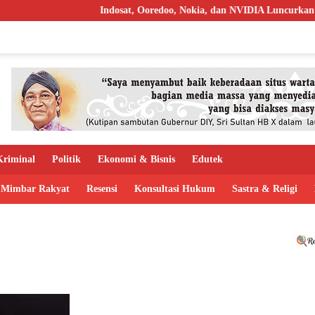
Indosat, Ooredoo, Nokia, dan NVIDIA Luncurkan Zankor
riminal
Politik
Ekonomi & Bisnis
Edutek
Mimbar Rakyat
Resensi
Konsultasi Hukum
Sastra & Religi