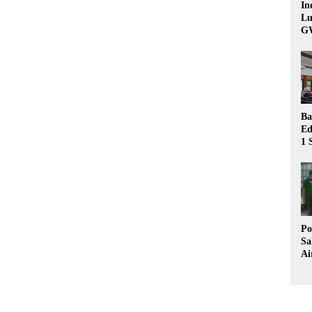
In
Lu
G
Ba
Ed
1 
Bu
Hu
Po
Sa
Ai
Wa
Ke
Pu