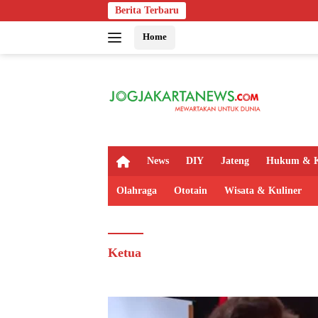
Langsung
Berita Terbaru
ke
Home
konten
H
News
DIY
Jateng
Hukum & K
o
m
Olahraga
Ototain
Wisata & Kuliner
e
Ketua