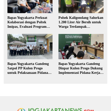
Bapas Yogyakarta Perkuat
Polsek Kaligondang Salurkan
Kolaborasi dengan Poltek
1.200 Liter Air Bersih untuk
Imipas, Evaluasi Program
Warga Terdampak
Magang Taruna
Kekeringan di Purbalingga
Bapas Yogyakarta Gandeng
Bapas Yogyakarta Gandeng
Satpol PP Kulon Progo
Dinpar Kulon Progo Dukung
untuk Pelaksanaan Pidana
Implementasi Pidana Kerja
Kerja Sosial
Sosial dalam KUHP Baru