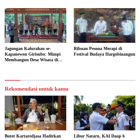
Jagongan Kalurahan se-
Ribuan Pesona Merapi di
Kapanewon Girisubo: Mimpi
Festival Budaya Hargobinangun
Membangun Desa Wisata di
Wotawati, Pucung
Rekomendasi untuk kamu
Butet Kartaredjasa Hadirkan
Libur Nataru, KAI Daop 6