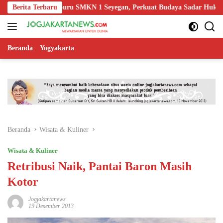
Langsung
Edukasi Guru SMKN 1 Seyegan, Perkuat Budaya Sadar Hukum di Sekol
Berita Terbaru
ke
konten
Beranda
Yogyakarta
Beranda
Wisata & Kuliner
Wisata & Kuliner
Retribusi Naik, Pantai Baron Masih
Kotor
Jogjakartanews
19 Desember 2013