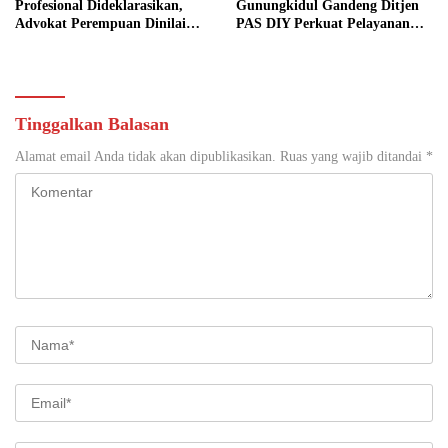
Profesional Dideklarasikan,
Gunungkidul Gandeng Ditjen
Advokat Perempuan Dinilai
PAS DIY Perkuat Pelayanan
Punya Peran Kunci Menjaga
Publik dan Pemasyarakatan
Integritas Profesi Hukum
Tinggalkan Balasan
Alamat email Anda tidak akan dipublikasikan.
Ruas yang wajib ditandai
*