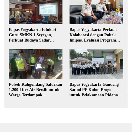
Bapas Yogyakarta Edukasi
Bapas Yogyakarta Perkuat
Guru SMKN 1 Seyegan,
Kolaborasi dengan Poltek
Perkuat Budaya Sadar
Imipas, Evaluasi Program
Hukum di Sekolah
Magang Taruna
Polsek Kaligondang Salurkan
Bapas Yogyakarta Gandeng
1.200 Liter Air Bersih untuk
Satpol PP Kulon Progo
Warga Terdampak
untuk Pelaksanaan Pidana
Kekeringan di Purbalingga
Kerja Sosial