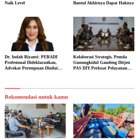
Naik Level
Bantul Akhirnya Dapat Haknya
Dr. Indah Riyanti: PERADI
Kolaborasi Strategis, Pemda
Profesional Dideklarasikan,
Gunungkidul Gandeng Ditjen
Advokat Perempuan Dinilai
PAS DIY Perkuat Pelayanan
Punya Peran Kunci Menjaga
Publik dan Pemasyarakatan
Integritas Profesi Hukum
Rekomendasi untuk kamu