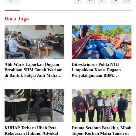
Baca Juga
Ahli Waris Laporkan Dugaan
Ditreskrimsus Polda NTB
Peralihan SHM Tanah Warisan
Limpahkan Kasus Dugaan
di Bantul, Satgas Anti Mafia
Penyalahgunaan BBM
Tanah Turun ke Lokasi
Bersubsidi ke Kejaksaan
KUHAP Terbaru Ubah Peta
Drama Setahun Berakhir, Mbah
Kekuasaan Hukum, Advokat
Tupon Korban Mafia Tanah di