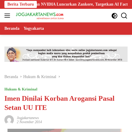
Langsung
o, Nokia, dan NVIDIA Luncurkan Zankore, Targetkan AI Factory 1 GW
Berita Terbaru
ke
konten
Beranda
Yogyakarta
Beranda
Hukum & Kriminal
Hukum & Kriminal
Imen Dinilai Korban Arogansi Pasal
Setan UU ITE
Jogjakartanews
2 November 2014