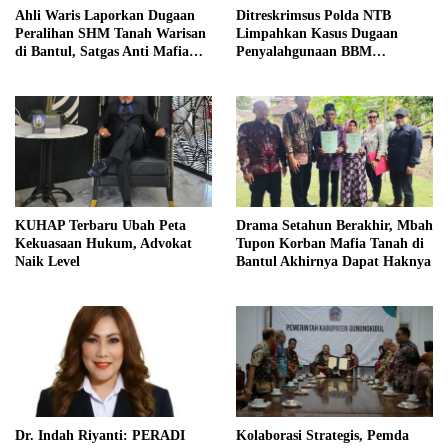
Ahli Waris Laporkan Dugaan
Ditreskrimsus Polda NTB
Peralihan SHM Tanah Warisan
Limpahkan Kasus Dugaan
di Bantul, Satgas Anti Mafia
Penyalahgunaan BBM
Tanah Turun ke Lokasi
Bersubsidi ke Kejaksaan
KUHAP Terbaru Ubah Peta
Drama Setahun Berakhir, Mbah
Kekuasaan Hukum, Advokat
Tupon Korban Mafia Tanah di
Naik Level
Bantul Akhirnya Dapat Haknya
Dr. Indah Riyanti: PERADI
Kolaborasi Strategis, Pemda